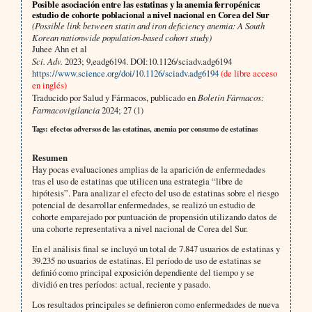
Posible asociación entre las estatinas y la anemia ferropénica:
estudio de cohorte poblacional a nivel nacional en Corea del Sur
(Possible link between statin and iron deficiency anemia: A South
Korean nationwide population-based cohort study)
Juhee Ahn et al
Sci. Adv.
2023; 9,eadg6194. DOI:10.1126/sciadv.adg6194
https://www.science.org/doi/10.1126/sciadv.adg6194
(de libre acceso
en inglés)
Traducido por Salud y Fármacos, publicado en
Boletín Fármacos:
Farmacovigilancia
2024; 27 (1)
Tags: efectos adversos de las estatinas, anemia por consumo de estatinas
Resumen
Hay pocas evaluaciones amplias de la aparición de enfermedades
tras el uso de estatinas que utilicen una estrategia “libre de
hipótesis”. Para analizar el efecto del uso de estatinas sobre el riesgo
potencial de desarrollar enfermedades, se realizó un estudio de
cohorte emparejado por puntuación de propensión utilizando datos de
una cohorte representativa a nivel nacional de Corea del Sur.
En el análisis final se incluyó un total de 7.847 usuarios de estatinas y
39.235 no usuarios de estatinas. El período de uso de estatinas se
definió como principal exposición dependiente del tiempo y se
dividió en tres períodos: actual, reciente y pasado.
Los resultados principales se definieron como enfermedades de nueva