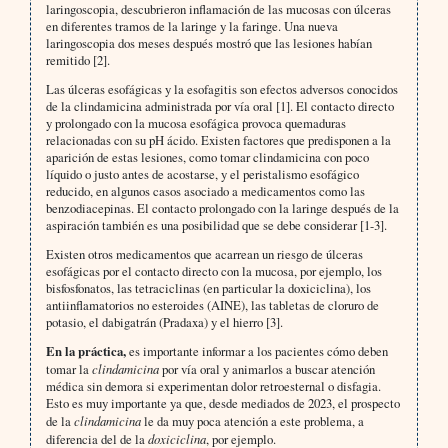
laringoscopia, descubrieron inflamación de las mucosas con úlceras
en diferentes tramos de la laringe y la faringe. Una nueva
laringoscopia dos meses después mostró que las lesiones habían
remitido [2].
Las úlceras esofágicas y la esofagitis son efectos adversos conocidos
de la clindamicina administrada por vía oral [1]. El contacto directo
y prolongado con la mucosa esofágica provoca quemaduras
relacionadas con su pH ácido. Existen factores que predisponen a la
aparición de estas lesiones, como tomar clindamicina con poco
líquido o justo antes de acostarse, y el peristalismo esofágico
reducido, en algunos casos asociado a medicamentos como las
benzodiacepinas. El contacto prolongado con la laringe después de la
aspiración también es una posibilidad que se debe considerar [1-3].
Existen otros medicamentos que acarrean un riesgo de úlceras
esofágicas por el contacto directo con la mucosa, por ejemplo, los
bisfosfonatos, las tetraciclinas (en particular la doxiciclina), los
antiinflamatorios no esteroides (AINE), las tabletas de cloruro de
potasio, el dabigatrán (Pradaxa) y el hierro [3].
En la práctica,
es importante informar a los pacientes cómo deben
tomar la
clindamicina
por vía oral y animarlos a buscar atención
médica sin demora si experimentan dolor retroesternal o disfagia.
Esto es muy importante ya que, desde mediados de 2023, el prospecto
de la
clindamicina
le da muy poca atención a este problema, a
diferencia del de la
doxiciclina
, por ejemplo.