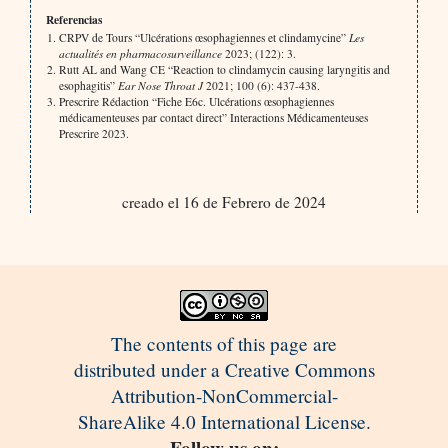
Referencias
CRPV de Tours “Ulcérations œsophagiennes et clindamycine”
Les
actualités en pharmacosurveillance
2023; (122): 3.
Rutt AL and Wang CE “Reaction to clindamycin causing laryngitis and
esophagitis”
Ear Nose Throat J
2021; 100 (6): 437-438.
Prescrire Rédaction “Fiche E6c. Ulcérations œsophagiennes
médicamenteuses par contact direct” Interactions Médicamenteuses
Prescrire 2023.
creado el 16 de Febrero de 2024
The contents of this page are
distributed under a Creative Commons
Attribution-NonCommercial-
ShareAlike 4.0 International License.
Follow us on: