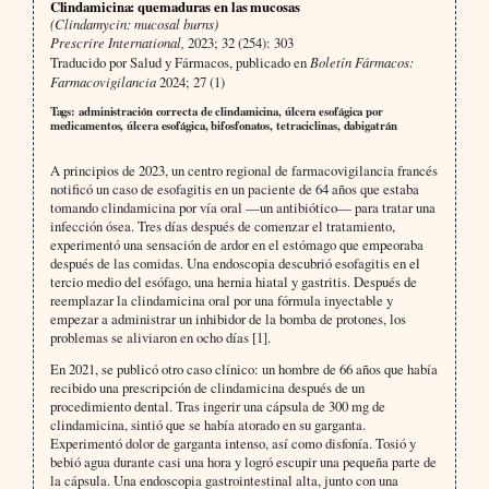
Clindamicina: quemaduras en las mucosas
(Clindamycin: mucosal burns)
Prescrire International,
2023; 32 (254): 303
Traducido por Salud y Fármacos, publicado en
Boletín Fármacos:
Farmacovigilancia
2024; 27 (1)
Tags: administración correcta de clindamicina, úlcera esofágica por
medicamentos, úlcera esofágica, bifosfonatos, tetraciclinas, dabigatrán
A principios de 2023, un centro regional de farmacovigilancia francés
notificó un caso de esofagitis en un paciente de 64 años que estaba
tomando clindamicina por vía oral —un antibiótico— para tratar una
infección ósea. Tres días después de comenzar el tratamiento,
experimentó una sensación de ardor en el estómago que empeoraba
después de las comidas. Una endoscopia descubrió esofagitis en el
tercio medio del esófago, una hernia hiatal y gastritis. Después de
reemplazar la clindamicina oral por una fórmula inyectable y
empezar a administrar un inhibidor de la bomba de protones, los
problemas se aliviaron en ocho días [1].
En 2021, se publicó otro caso clínico: un hombre de 66 años que había
recibido una prescripción de clindamicina después de un
procedimiento dental. Tras ingerir una cápsula de 300 mg de
clindamicina, sintió que se había atorado en su garganta.
Experimentó dolor de garganta intenso, así como disfonía. Tosió y
bebió agua durante casi una hora y logró escupir una pequeña parte de
la cápsula. Una endoscopia gastrointestinal alta, junto con una