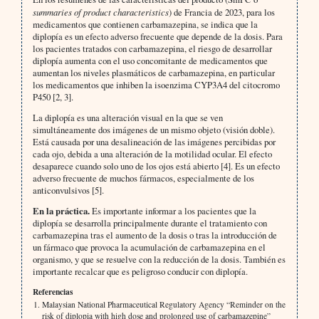
summaries of product characteristics
) de Francia de 2023, para los
medicamentos que contienen carbamazepina, se indica que la
diplopía es un efecto adverso frecuente que depende de la dosis. Para
los pacientes tratados con carbamazepina, el riesgo de desarrollar
diplopía aumenta con el uso concomitante de medicamentos que
aumentan los niveles plasmáticos de carbamazepina, en particular
los medicamentos que inhiben la isoenzima CYP3A4 del citocromo
P450 [2, 3].
La diplopía es una alteración visual en la que se ven
simultáneamente dos imágenes de un mismo objeto (visión doble).
Está causada por una desalineación de las imágenes percibidas por
cada ojo, debida a una alteración de la motilidad ocular. El efecto
desaparece cuando solo uno de los ojos está abierto [4]. Es un efecto
adverso frecuente de muchos fármacos, especialmente de los
anticonvulsivos [5].
En la práctica.
Es importante informar a los pacientes que la
diplopía se desarrolla principalmente durante el tratamiento con
carbamazepina tras el aumento de la dosis o tras la introducción de
un fármaco que provoca la acumulación de carbamazepina en el
organismo, y que se resuelve con la reducción de la dosis. También es
importante recalcar que es peligroso conducir con diplopía.
Referencias
Malaysian National Pharmaceutical Regulatory Agency “Reminder on the
risk of diplopia with high dose and prolonged use of carbamazepine”