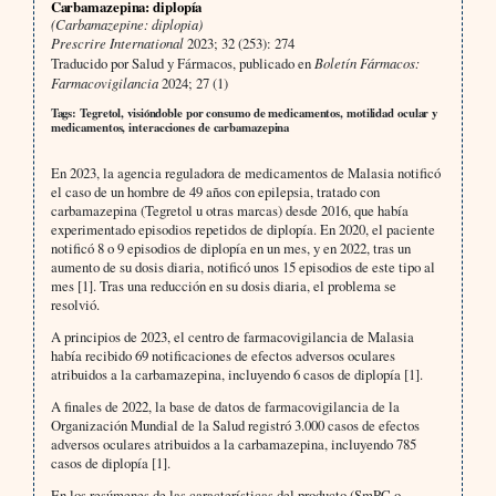
Carbamazepina: diplopía
(Carbamazepine: diplopia)
Prescrire International
2023; 32 (253): 274
Traducido por Salud y Fármacos, publicado en
Boletín Fármacos:
Farmacovigilancia
2024; 27 (1)
Tags: Tegretol, visióndoble por consumo de medicamentos, motilidad ocular y
medicamentos, interacciones de carbamazepina
En 2023, la agencia reguladora de medicamentos de Malasia notificó
el caso de un hombre de 49 años con epilepsia, tratado con
carbamazepina (Tegretol u otras marcas) desde 2016, que había
experimentado episodios repetidos de diplopía. En 2020, el paciente
notificó 8 o 9 episodios de diplopía en un mes, y en 2022, tras un
aumento de su dosis diaria, notificó unos 15 episodios de este tipo al
mes [1]. Tras una reducción en su dosis diaria, el problema se
resolvió.
A principios de 2023, el centro de farmacovigilancia de Malasia
había recibido 69 notificaciones de efectos adversos oculares
atribuidos a la carbamazepina, incluyendo 6 casos de diplopía [1].
A finales de 2022, la base de datos de farmacovigilancia de la
Organización Mundial de la Salud registró 3.000 casos de efectos
adversos oculares atribuidos a la carbamazepina, incluyendo 785
casos de diplopía [1].
En los resúmenes de las características del producto (SmPC o