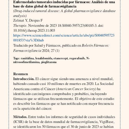
Enfermedades tumorales inducidas por fármacos: Análisis de una
base de datos global de farmacovigilancia
(Drug-induced tumoral disease: A global pharmacovigilance database
analysis)
Zelmat Y, Despas F
Therapie.
Noviembre de 2023 18:S0040-5957(23)00185-3. doi:
10.1016/j.therap.2023.11.003
https://www.sciencedirect.com/science/article/abs/pii/S0040595723
001853?via%3Dihub
Traducido por Salud y Fármacos, publicado en
Boletín Fármacos:
Farmacovigilancia
2024; 27 (1)
Tags: ranitidina, lenalidomida, etanercept, regorafenib, N-
nitrosodimetilamina, pioglitazona
Resumen
Introducción.
El cáncer sigue siendo una amenaza a nivel mundial,
habiendo causado casi 10 millones de muertes en 2020. La Sociedad
Americana contra el Cáncer (
American Cancer Society
) ha
identificado carcinógenos comprobados y probables, incluyendo
fármacos que se utilizan frecuentemente. El objetivo de este estudio
es describir los fármacos que se han notificado con mayor frecuencia
en la aparición del cáncer.
Métodos.
Entre todos los informes de seguridad de casos individuales
(ICSR) de la base de datos mundial de farmacovigilancia, VigiBase,
se identificaron los 50 fármacos que el 30 de junio de 2023 se habían