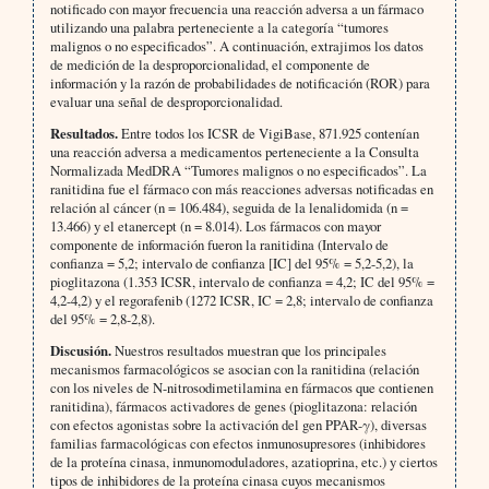
notificado con mayor frecuencia una reacción adversa a un fármaco
utilizando una palabra perteneciente a la categoría “tumores
malignos o no especificados”. A continuación, extrajimos los datos
de medición de la desproporcionalidad, el componente de
información y la razón de probabilidades de notificación (ROR) para
evaluar una señal de desproporcionalidad.
Resultados.
Entre todos los ICSR de VigiBase, 871.925 contenían
una reacción adversa a medicamentos perteneciente a la Consulta
Normalizada MedDRA “Tumores malignos o no especificados”. La
ranitidina fue el fármaco con más reacciones adversas notificadas en
relación al cáncer (n = 106.484), seguida de la lenalidomida (n =
13.466) y el etanercept (n = 8.014). Los fármacos con mayor
componente de información fueron la ranitidina (Intervalo de
confianza = 5,2; intervalo de confianza [IC] del 95% = 5,2-5,2), la
pioglitazona (1.353 ICSR, intervalo de confianza = 4,2; IC del 95% =
4,2-4,2) y el regorafenib (1272 ICSR, IC = 2,8; intervalo de confianza
del 95% = 2,8-2,8).
Discusión.
Nuestros resultados muestran que los principales
mecanismos farmacológicos se asocian con la ranitidina (relación
con los niveles de N-nitrosodimetilamina en fármacos que contienen
ranitidina), fármacos activadores de genes (pioglitazona: relación
con efectos agonistas sobre la activación del gen PPAR-γ), diversas
familias farmacológicas con efectos inmunosupresores (inhibidores
de la proteína cinasa, inmunomoduladores, azatioprina, etc.) y ciertos
tipos de inhibidores de la proteína cinasa cuyos mecanismos