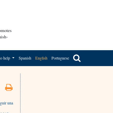
romotes
nish-
o help
Spanish
English
Portuguese
guir una