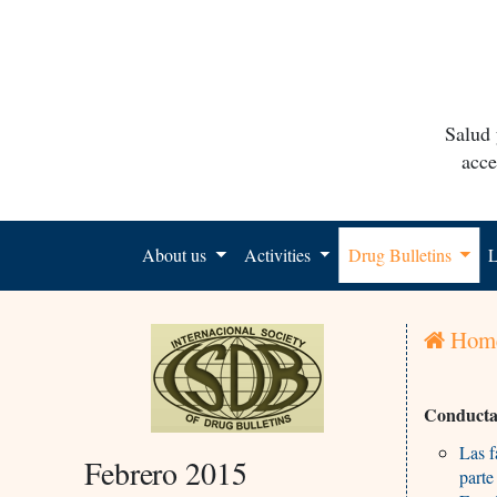
Salud 
acce
About us
Activities
Drug Bulletins
L
Hom
Conducta 
Las f
Febrero 2015
parte