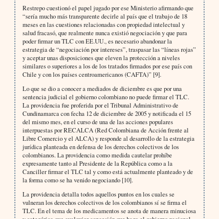
Restrepo cuestionó el papel jugado por ese Ministerio afirmando que
“sería mucho más transparente decirle al país que el trabajo de 18
meses en las cuestiones relacionadas con propiedad intelectual y
salud fracasó, que realmente nunca existió negociación y que para
poder firmar un TLC con EE.UU., es necesario abandonar la
estrategia de “negociación por intereses”, traspasar las “líneas rojas”
y aceptar unas disposiciones que eleven la protección a niveles
similares o superiores a los de los tratados firmados por ese país con
Chile y con los países centroamericanos (CAFTA)” [9].
Lo que se dio a conocer a mediados de diciembre es que por una
sentencia judicial el gobierno colombiano no puede firmar el TLC.
La providencia fue proferida por el Tribunal Administrativo de
Cundinamarca con fecha 12 de diciembre de 2005 y notificada el 15
del mismo mes, en el curso de una de las acciones populares
interpuestas por RECALCA (Red Colombiana de Acción frente al
Libre Comercio y el ALCA) y responde al desarrollo de la estrategia
jurídica planteada en defensa de los derechos colectivos de los
colombianos. La providencia como medida cautelar prohíbe
expresamente tanto al Presidente de la República como a la
Canciller firmar el TLC tal y como está actualmente planteado y de
la forma como se ha venido negociando [10].
La providencia detalla todos aquellos puntos en los cuales se
vulneran los derechos colectivos de los colombianos sí se firma el
TLC. En el tema de los medicamentos se anota de manera minuciosa