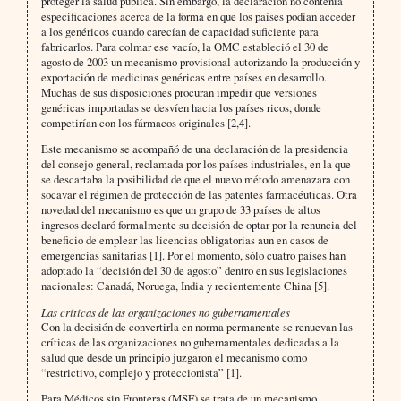
proteger la salud pública. Sin embargo, la declaración no contenía
especificaciones acerca de la forma en que los países podían acceder
a los genéricos cuando carecían de capacidad suficiente para
fabricarlos. Para colmar ese vacío, la OMC estableció el 30 de
agosto de 2003 un mecanismo provisional autorizando la producción y
exportación de medicinas genéricas entre países en desarrollo.
Muchas de sus disposiciones procuran impedir que versiones
genéricas importadas se desvíen hacia los países ricos, donde
competirían con los fármacos originales [2,4].
Este mecanismo se acompañó de una declaración de la presidencia
del consejo general, reclamada por los países industriales, en la que
se descartaba la posibilidad de que el nuevo método amenazara con
socavar el régimen de protección de las patentes farmacéuticas. Otra
novedad del mecanismo es que un grupo de 33 países de altos
ingresos declaró formalmente su decisión de optar por la renuncia del
beneficio de emplear las licencias obligatorias aun en casos de
emergencias sanitarias [1]. Por el momento, sólo cuatro países han
adoptado la “decisión del 30 de agosto” dentro en sus legislaciones
nacionales: Canadá, Noruega, India y recientemente China [5].
Las críticas de las organizaciones no gubernamentales
Con la decisión de convertirla en norma permanente se renuevan las
críticas de las organizaciones no gubernamentales dedicadas a la
salud que desde un principio juzgaron el mecanismo como
“restrictivo, complejo y proteccionista” [1].
Para Médicos sin Fronteras (MSF) se trata de un mecanismo