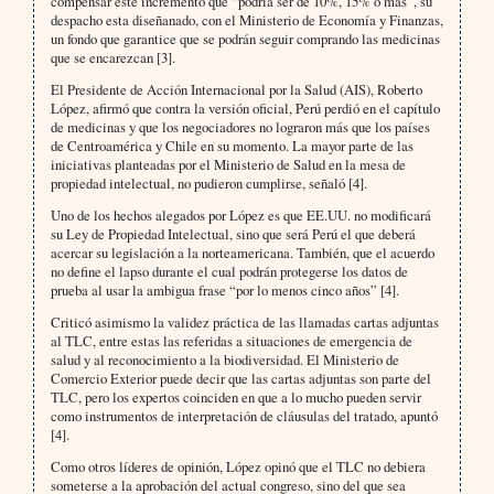
compensar este incremento que “podría ser de 10%, 15% o más”, su
despacho esta diseñanado, con el Ministerio de Economía y Finanzas,
un fondo que garantice que se podrán seguir comprando las medicinas
que se encarezcan [3].
El Presidente de Acción Internacional por la Salud (AIS), Roberto
López, afirmó que contra la versión oficial, Perú perdió en el capítulo
de medicinas y que los negociadores no lograron más que los países
de Centroamérica y Chile en su momento. La mayor parte de las
iniciativas planteadas por el Ministerio de Salud en la mesa de
propiedad intelectual, no pudieron cumplirse, señaló [4].
Uno de los hechos alegados por López es que EE.UU. no modificará
su Ley de Propiedad Intelectual, sino que será Perú el que deberá
acercar su legislación a la norteamericana. También, que el acuerdo
no define el lapso durante el cual podrán protegerse los datos de
prueba al usar la ambigua frase “por lo menos cinco años” [4].
Criticó asimismo la validez práctica de las llamadas cartas adjuntas
al TLC, entre estas las referidas a situaciones de emergencia de
salud y al reconocimiento a la biodiversidad. El Ministerio de
Comercio Exterior puede decir que las cartas adjuntas son parte del
TLC, pero los expertos coinciden en que a lo mucho pueden servir
como instrumentos de interpretación de cláusulas del tratado, apuntó
[4].
Como otros líderes de opinión, López opinó que el TLC no debiera
someterse a la aprobación del actual congreso, sino del que sea