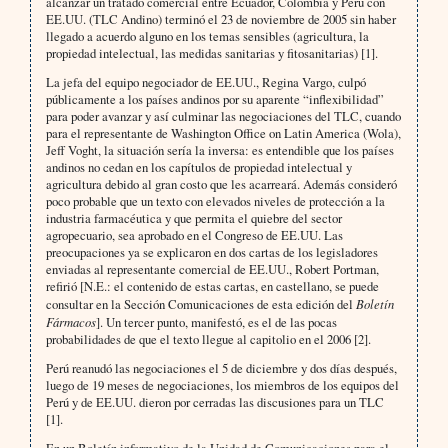
alcanzar un tratado comercial entre Ecuador, Colombia y Perú con
EE.UU. (TLC Andino) terminó el 23 de noviembre de 2005 sin haber
llegado a acuerdo alguno en los temas sensibles (agricultura, la
propiedad intelectual, las medidas sanitarias y fitosanitarias) [1].
La jefa del equipo negociador de EE.UU., Regina Vargo, culpó
públicamente a los países andinos por su aparente “inflexibilidad”
para poder avanzar y así culminar las negociaciones del TLC, cuando
para el representante de Washington Office on Latin America (Wola),
Jeff Voght, la situación sería la inversa: es entendible que los países
andinos no cedan en los capítulos de propiedad intelectual y
agricultura debido al gran costo que les acarreará. Además consideró
poco probable que un texto con elevados niveles de protección a la
industria farmacéutica y que permita el quiebre del sector
agropecuario, sea aprobado en el Congreso de EE.UU. Las
preocupaciones ya se explicaron en dos cartas de los legisladores
enviadas al representante comercial de EE.UU., Robert Portman,
refirió [N.E.: el contenido de estas cartas, en castellano, se puede
consultar en la Sección Comunicaciones de esta edición del
Boletín
Fármacos
]. Un tercer punto, manifestó, es el de las pocas
probabilidades de que el texto llegue al capitolio en el 2006 [2].
Perú
reanudó las negociaciones el 5 de diciembre y dos días después,
luego de 19 meses de negociaciones, los miembros de los equipos del
Perú y de EE.UU. dieron por cerradas las discusiones para un TLC
[1].