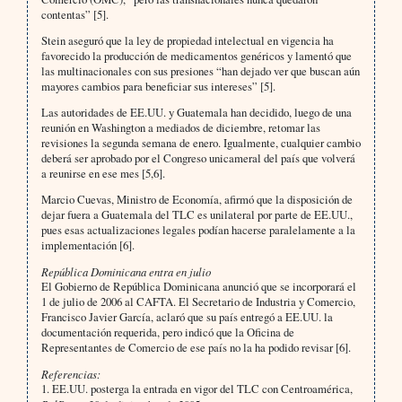
contentas” [5].
Stein aseguró que la ley de propiedad intelectual en vigencia ha
favorecido la producción de medicamentos genéricos y lamentó que
las multinacionales con sus presiones “han dejado ver que buscan aún
mayores cambios para beneficiar sus intereses” [5].
Las autoridades de EE.UU. y Guatemala han decidido, luego de una
reunión en Washington a mediados de diciembre, retomar las
revisiones la segunda semana de enero. Igualmente, cualquier cambio
deberá ser aprobado por el Congreso unicameral del país que volverá
a reunirse en ese mes [5,6].
Marcio Cuevas, Ministro de Economía, afirmó que la disposición de
dejar fuera a Guatemala del TLC es unilateral por parte de EE.UU.,
pues esas actualizaciones legales podían hacerse paralelamente a la
implementación [6].
República Dominicana entra en julio
El Gobierno de República Dominicana anunció que se incorporará el
1 de julio de 2006 al CAFTA. El Secretario de Industria y Comercio,
Francisco Javier García, aclaró que su país entregó a EE.UU. la
documentación requerida, pero indicó que la Oficina de
Representantes de Comercio de ese país no la ha podido revisar [6].
Referencias:
1. EE.UU. posterga la entrada en vigor del TLC con Centroamérica,