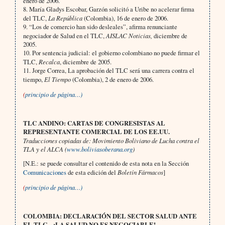
enero de 2006.
8. María Gladys Escobar, Garzón solicitó a Uribe no acelerar firma
del TLC,
La República
(Colombia), 16 de enero de 2006.
9. “Los de comercio han sido desleales”, afirma renunciante
negociador de Salud en el TLC,
AISLAC Noticias,
diciembre de
2005.
10. Por sentencia judicial: el gobierno colombiano no puede firmar el
TLC,
Recalca
, diciembre de 2005.
11. Jorge Correa, La aprobación del TLC será una carrera contra el
tiempo,
El Tiempo
(Colombia), 2 de enero de 2006.
(
principio de página…)
TLC ANDINO: CARTAS DE CONGRESISTAS AL
REPRESENTANTE COMERCIAL DE LOS EE.UU.
Traducciones copiadas de: Movimiento Boliviano de Lucha contra el
TLA y el ALCA (
www.boliviasoberana.org
)
[N.E.: se puede consultar el contenido de esta nota en la Sección
Comunicaciones
de esta edición del
Boletín Fármacos
]
(
principio de página…)
COLOMBIA: DECLARACIÓN DEL SECTOR SALUD ANTE
EL TLC – ¡LA SALUD NO ES NEGOCIABLE!