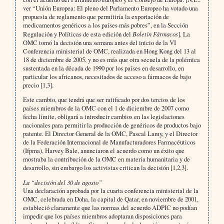
ver “Unión Europea: El pleno del Parlamento Europeo ha votado una
propuesta de reglamento que permitiría la exportación de
medicamentos genéricos a los países más pobres”, en la Sección
Regulación y Políticas de esta edición del
Boletín Fármacos
]. La
OMC tomó la decisión una semana antes del inicio de la VI
Conferencia ministerial de OMC, realizada en Hong Kong del 13 al
18 de diciembre de 2005, y no es más que otra secuela de la polémica
sustentada en la década de 1990 por los países en desarrollo, en
particular los africanos, necesitados de acceso a fármacos de bajo
precio [1,3].
Este cambio, que tendrá que ser ratificado por dos tercios de los
países miembros de la OMC con el 1 de diciembre de 2007 como
fecha límite, obligará a introducir cambios en las legislaciones
nacionales para permitir la producción de genéricos de productos bajo
patente. El Director General de la OMC, Pascal Lamy, y el Director
de la Federación Internacional de Manufacturadores Farmacéuticos
(Ifpma), Harvey Bale, anunciaron el acuerdo como un éxito que
mostraba la contribución de la OMC en materia humanitaria y de
desarrollo, sin embargo los activistas critican la decisión [1,2,3].
La “decisión del 30 de agosto”
Una declaración aprobada por la cuarta conferencia ministerial de la
OMC, celebrada en Doha, la capital de Qatar, en noviembre de 2001,
estableció claramente que las normas del acuerdo ADPIC no podían
impedir que los países miembros adoptaran disposiciones para