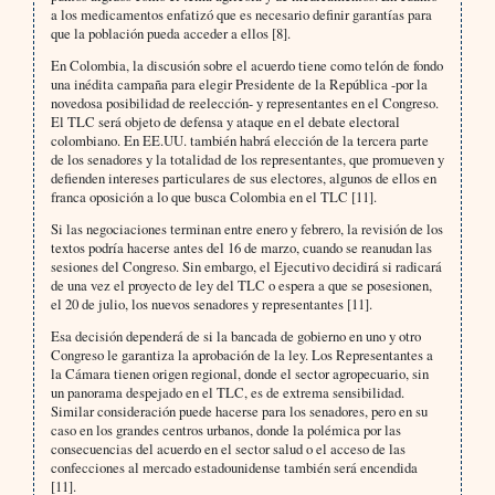
a los medicamentos enfatizó que es necesario definir garantías para
que la población pueda acceder a ellos [8].
En Colombia, la discusión sobre el acuerdo tiene como telón de fondo
una inédita campaña para elegir Presidente de la República -por la
novedosa posibilidad de reelección- y representantes en el Congreso.
El TLC será objeto de defensa y ataque en el debate electoral
colombiano. En EE.UU. también habrá elección de la tercera parte
de los senadores y la totalidad de los representantes, que promueven y
defienden intereses particulares de sus electores, algunos de ellos en
franca oposición a lo que busca Colombia en el TLC [11].
Si las negociaciones terminan entre enero y febrero, la revisión de los
textos podría hacerse antes del 16 de marzo, cuando se reanudan las
sesiones del Congreso. Sin embargo, el Ejecutivo decidirá si radicará
de una vez el proyecto de ley del TLC o espera a que se posesionen,
el 20 de julio, los nuevos senadores y representantes [11].
Esa decisión dependerá de si la bancada de gobierno en uno y otro
Congreso le garantiza la aprobación de la ley. Los Representantes a
la Cámara tienen origen regional, donde el sector agropecuario, sin
un panorama despejado en el TLC, es de extrema sensibilidad.
Similar consideración puede hacerse para los senadores, pero en su
caso en los grandes centros urbanos, donde la polémica por las
consecuencias del acuerdo en el sector salud o el acceso de las
confecciones al mercado estadounidense también será encendida
[11].