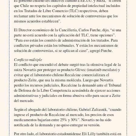
El gobierno chileno les indicó el camino a EE.UU. y Suiza, “si creen
que Chile no respeta los capítulos de propiedad intelectual incluidos
en los Tratados de Libre Comercio (TLC) respectivos, deben
reclamar ante los mecanismos de solución de controversias que los
mismos acuerdos establecen”.
El Director económico de la Cancillería, Carlos Furche, dijo, “si una
parte no está acuerdo con la aplicación del TLC, tiene opciones”.
“Para eso están los comités de administración de los tratados. Para
conflictos privados están los tribunales. Y están los mecanismos de
solución de controversias, si se aplican al caso”, agregó Furche.
Conflicto múltiple
El conflicto que encendió el debate surgió tras la ofensiva legal de la
suiza Novartis por proteger su producto Glivec (imatinib mesilato) y
evitar que el laboratorio chileno Recalcine comercializara el
producto Zeite, que usa la misma molécula. Luego que Novartis
perdió los recursos judiciales, Recalcine la demandó ante el Tribunal
de Defensa de la Libre Competencia acusándola de ejercer acciones
administrativas y judiciales en forma abusiva sólo para sacar a Zeite
del mercado.
Según el abogado del laboratorio chileno, Gabriel Zaliasnik, “cuando
ingrese el producto de Recalcine al mercado, los precios de esos
medicamentos bajarían entre 25% y 30%”. Novartis no ha sido
notificada de la demanda y no quiso entregar su versión.
Por otro lado, el laboratorio estadounidense Eli Lilly también está en