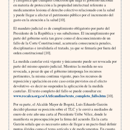
y categórica que cualquier concesión que haga el gobierno nacional
en materia de protección a la propiedad intelectual referente a
medicamentos lesiona el derecho colectivo relacionado con la salud
y puede llegar a afectar el patrimonio público por el incremento del
gasto en la atención a la salud [10].
El mandato judicial es de cumplimiento obligatorio por parte del
Presidente de la República y sus subalternos. El incumplimiento por
parte del gobierno sería tan grave como el desconocimiento de un
fallo de la Corte Constitucional, acarrearía consecuencia penales,
disciplinarias e invalidaría el tratado, ya que se firmaría por fuera del
orden constitucional [10].
La medida cautelar está vigente y únicamente puede ser revocada por
parte del mismo aparato judicial. Mientras la medida no sea
revocada, a pesar de que el gobierno interponga los recursos
pertinentes, la misma continua vigente, pues los recursos de
reposición y apelación en este caso están previstos en el efecto
devolutivo -es decir no suspenden la aplicación de la medida
cautelar-. El texto completo del fallo se puede consultar en:
www.recalca.org.co/AAtlcandino/texto_completo_fallo.htm
[10].
Por su parte, el Alcalde Mayor de Bogotá, Luis Eduardo Garzón
decidió plasmar su posición sobre el TLC y le envió a mediados de
enero de este año una carta al Presidente Uribe Vélez, donde le
manifiesta su preocupación por la firma del acuerdo. En la carta
Garzón señala que es necesario antes de llegar a un pacto final definir
puntos álgidos como el tema agrícola y de medicamentos. En cuanto