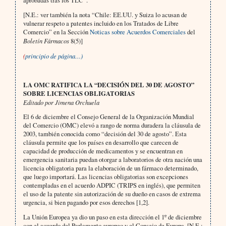
aprobadas tras los TLC”.
[N.E.: ver también la nota “Chile: EE.UU. y Suiza lo acusan de
vulnerar respeto a patentes incluido en los Tratados de Libre
Comercio” en la Sección
Noticas sobre Acuerdos Comerciales
del
Boletín Fármacos
8(5)]
(
principio de página…)
LA OMC RATIFICA LA “DECISIÓN DEL 30 DE AGOSTO”
SOBRE LICENCIAS OBLIGATORIAS
Editado por Jimena Orchuela
El 6 de diciembre el Consejo General de la Organización Mundial
del Comercio (OMC) elevó a rango de norma duradera la cláusula de
2003, también conocida como “decisión del 30 de agosto”. Esta
cláusula permite que los países en desarrollo que carecen de
capacidad de producción de medicamentos y se encuentran en
emergencia sanitaria puedan otorgar a laboratorios de otra nación una
licencia obligatoria para la elaboración de un fármaco determinado,
que luego importará. Las licencias obligatorias son excepciones
contempladas en el acuerdo ADPIC (TRIPS en inglés), que permiten
el uso de la patente sin autorización de su dueño en casos de extrema
urgencia, si bien pagando por esos derechos [1,2].
La Unión Europea ya dio un paso en esta dirección el 1º de diciembre
con el acuerdo del Parlamento europeo y el Consejo de Europa. [N.E.: