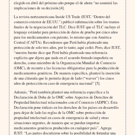
elegido en abril del próximo año porque el de ahora “no asumirá las
implicaciones de su decisión [4].
La revista norteamericana Inside US Trade (IUST, “Dentro del
comercio exterior de EE.UU.”) publicó información sobre los tramos
finales de la negociación del TLC. Dice IUST que el TLC incluye el
lenguaje estándar para protección de datos de prueba por cinco años
para los medicamentos con patente, lo mismo que con América
Central (CAFTA). Recordemos que Perú había planteado una
protección de solo tres años, por lo tanto, aquí cedió. Pero, dice IUST,
“nuestra fuente dice que Perú había planteado una referencia
explícita que dijera que nada en el acuerdo firmado impediría su
derecho, como miembro de la Organización Mundial de Comercio
(OMC), de recurrir a las licencias obligatorias para la producción de
medicamentos genéricos. De manera específica, planteó la inserción
de una cláusula que le permita dejar de lado (“waiver”) los cinco
años de protección en caso de emergencia nacional” [5].
Además, “Perú también planteó una referencia específica a la
Declaración de Doha de la OMC sobre Aspectos de Derechos de
Propiedad Intelectual relacionados con el Comercio (ADPIC). Esta
Declaración pone énfasis en los derechos de los países en desarrollo
para dejar de lado las reglas de la OMC sobre protección de
propiedad intelectual en casos de emergencia de salud y otras
situaciones urgentes, de manera que se puedan importar
medicamentos genéricos producidos en cualquier país”. Agrega
IUST: “Las partes discutieron sobre la posibilidad de formular una