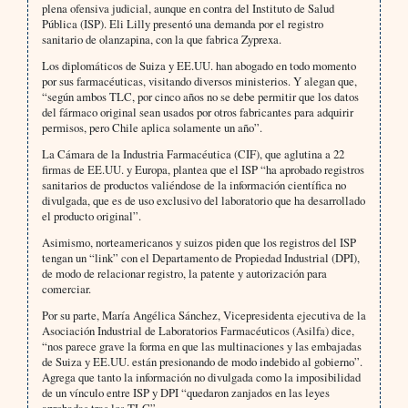
plena ofensiva judicial, aunque en contra del Instituto de Salud
Pública (ISP). Eli Lilly presentó una demanda por el registro
sanitario de olanzapina, con la que fabrica Zyprexa.
Los diplomáticos de Suiza y EE.UU. han abogado en todo momento
por sus farmacéuticas, visitando diversos ministerios. Y alegan que,
“según ambos TLC, por cinco años no se debe permitir que los datos
del fármaco original sean usados por otros fabricantes para adquirir
permisos, pero Chile aplica solamente un año”.
La Cámara de la Industria Farmacéutica (CIF), que aglutina a 22
firmas de EE.UU. y Europa, plantea que el ISP “ha aprobado registros
sanitarios de productos valiéndose de la información científica no
divulgada, que es de uso exclusivo del laboratorio que ha desarrollado
el producto original”.
Asimismo, norteamericanos y suizos piden que los registros del ISP
tengan un “link” con el Departamento de Propiedad Industrial (DPI),
de modo de relacionar registro, la patente y autorización para
comerciar.
Por su parte, María Angélica Sánchez, Vicepresidenta ejecutiva de la
Asociación Industrial de Laboratorios Farmacéuticos (Asilfa) dice,
“nos parece grave la forma en que las multinaciones y las embajadas
de Suiza y EE.UU. están presionando de modo indebido al gobierno”.
Agrega que tanto la información no divulgada como la imposibilidad
de un vínculo entre ISP y DPI “quedaron zanjados en las leyes