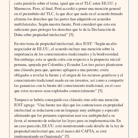
carta paralela sobre el tema, igual que en el TLC entre EE.UU. y
Marruecos. Pero, al final, Perú accedió a poner una mención general
en el preámbulo del TLC, la que dice que nada en el acuerdo firmado
elimina los derechos que las partes han adquirido en acuerdos
multilaterales. Según nuestra fuente, Perú consideró que esto era
suficiente para proteger los derechos que le da la Declaración de
Doha sobre propiedad intelectual” [5].
En otro tema de propiedad intelectual, dice IUST: “Según un alto
negociador de EE.UU., el acuerdo incluye una mención sobre la
importancia de los conocimientos tradicionales y la biodiversidad.
Sin embargo, esta se queda corta con respecto a la propuesta inicial
peruana, apoyada por Colombia y Ecuador. Los tres países plantearon
una cláusula para que, quienes apliquen a una patente, estén
obligados a revelar la fuente y el origen de los recursos genéticos y el
conocimiento tradicional usado en sus inventos, así como a compartir
las ganancias con la fuente del conocimiento tradicional, en el caso
que estos recursos sean explotados comercialmente” [5].
Tampoco se habría conseguido esa cláusula sino solo una mención.
IUST agrega: “Una fuente nos dijo que los contenciosos en propiedad
intelectual se redactaron con un lenguaje muy ambiguo y especuló
afirmando que los peruanos esperarían usar esa ambigüedad a su
favor, al momento de redactar las leyes para su implementación. En
un caso parecido, EE.UU. está monitoreando cada detalle de la ley de
propiedad intelectual que, en el marco del CAFTA, se está
implementando en Guatemala” [5].