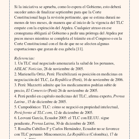
Si la iniciativa se aprueba, como lo espera el Gobierno, esto deberá
suceder antes de finalizar septiembre para que la Corte
Constitucional haga la revisión pertinente, que se estima durará no
menos de tres meses, de manera que al inicio de la vigencia del TLC
empate con la expiración del Atpdea. Cualquier atraso en ese
cronograma obligará al Gobierno a pedir una prórroga del Atpdea por
pocos meses mientras se completa el trámite en el Congreso o en la
Corte Constitucional con el fin de que no se afecten algunas
exportaciones que gozan de esa gabela [11].
Referencias:
1. Un TLC mal negociado amenazaría la salud de los peruanos,
AISLAC Noticias
, 28 de noviembre de 2005.
2. Marienella Ortiz, Perú: Flexibilizará su posición en medicinas en
negociación del TLC,
La República
(Perú), 16 de noviembre de 2006.
3. Perú: Mazzetti admite que los medicamentos podrían subir de
precio,
El Comercio
(Perú) 26 de noviembre de 2005.
4. Perú perdió en capítulo medicinas del TLC, afirma experto,
Prensa
Latina
, 15 de diciembre de 2005.
5. Campodónico: TLC: cómo se negoció en propiedad intelectual,
Perú frente al TLC.com
, 12 de diciembre de 2005.
6. Leovani García, Ecuador 2005: el TLC con EE.UU. sigue
pendiente,
Prensa Latina
, 30 de diciembre de 2005.
7. Rosalba Cubillos F y Carlos Hernández, Ecuador no se favorece
con TLC peruano: Mincomercio,
La República
(Colombia), 17 de