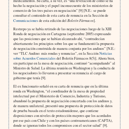
medicamentos. Su carta, a su vez, es “una revelación de cómo se ha
hecho la negociación y el papel inconsecuente de los ministerios de
comercio de los tres países en negociación” [9] [N.E.: se puede
consultar el contenido de esta carta de renuncia en la Sección de
Comunicaciones
de esta edición del
Boletín Fármacos
].
Restrepo ya se había retirado de las negociaciones luego de la XIII
Ronda de negociación en Cartagena (septiembre 2005) expresando
que las posiciones que se habían alcanzado ahí, “contradecían
abiertamente los principios sobre los que se fundamentó la propuesta
de negociación construida de manera conjunta por los andinos” [N.E.:
ver “TLC Andino: más rondas y renuncias”, en la Sección
Noticias
sobre Acuerdos Comerciales
del Boletín Fármacos 8(5)]. Ahora bien,
sin participar en la mesa de negociación, continuó “acompañando” al
Ministro de Salud. La última reunión en Washington y la conducta de
los negociadores lo llevaron a presentar su renuncia al cargo de
gobierno que tenía [9].
El ex funcionario señaló en su carta de renuncia que en la última
ronda en Washington, “el coordinador de la mesa de propiedad
intelectual por el Ministerio de Comercio, Industria y Turismo,
abandonó la propuesta de negociación concertada con los andinos y,
de manera unilateral, presentó una propuesta de protección de datos
de prueba basada en el texto estadounidense, que contiene
disposiciones con niveles de protección mayores que los acordados
por ese país con Chile y con los países centroamericanos (CAFTA),
donde se ignoran todos los compromisos con el sector salud” [9].