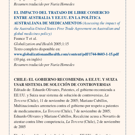
Resumen traducido por Nuria Homedes
EL IMPACTO DEL TRATADO DE LIBRE COMERCIO
ENTRE AUSTRALIA Y EE.UU. EN LA POLÍTICA
AUSTRALIANA DE MEDICAMENTOS
(Assessing the impact of
the Australia-United States Free Trade Agreement on Australian and
global medicines policy)
Faunce T et al.
Globalization and Health
2005;1:15
Texto completo disponible en:
www.globalizationandhealth.com/content/pdf/1744-8603-1-15.pdf
(10 pág. en inglés)
Resumen traducido por Nuria Homedes
CHILE: EL GOBIERNO RECOMIENDA A EE.UU. Y SUIZA
USAR SISTEMA DE SOLUCIÓN DE CONTROVERSIAS
Editado de: Eduardo Olivares, Patentes, el gobierno recomienda a
EE.UU. y Suiza usar sistema de solución de controversias,
La
Tercera
(Chile), 11 de noviembre de 2005; Mariano Cubillos,
Multinacionales arremeten contra el gobierno por respeto a patentes
de medicamentos,
La Tercera
(Chile), 7 de noviembre de 2005;
Eduardo Olivares y Mariano Cubillos, Recalcine acusa a Novartis de
atentar contra libre competencia,
La Tercera
(Chile), 2 de noviembre
de 2005