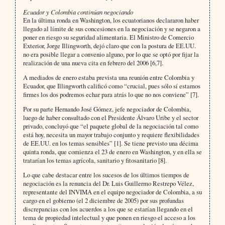
Ecuador y Colombia continúan negociando
En la última ronda en Washington, los ecuatorianos declararon haber
llegado al límite de sus concesiones en la negociación y se negaron a
poner en riesgo su seguridad alimentaria. El Ministro de Comercio
Exterior, Jorge Illingworth, dejó claro que con la postura de EE.UU.
no era posible llegar a convenio alguno, por lo que se optó por fijar la
realización de una nueva cita en febrero del 2006 [6,7].
A mediados de enero estaba prevista una reunión entre Colombia y
Ecuador, que Illingworth calificó como “crucial, pues sólo sí estamos
firmes los dos podremos echar para atrás lo que no nos conviene” [7].
Por su parte Hernando José Gómez, jefe negociador de Colombia,
luego de haber consultado con el Presidente Álvaro Uribe y el sector
privado, concluyó que “el paquete global de la negociación tal como
está hoy, necesita un mayor trabajo conjunto y requiere flexibilidades
de EE.UU. en los temas sensibles” [1]. Se tiene previsto una décima
quinta ronda, que comienza el 23 de enero en Washington, y en ella se
tratarían los temas agrícola, sanitario y fitosanitario [8].
Lo que cabe destacar entre los sucesos de los últimos tiempos de
negociación es la renuncia del Dr. Luis Guillermo Restrepo Vélez,
representante del INVIMA en el equipo negociador de Colombia, a su
cargo en el gobierno (el 2 diciembre de 2005) por sus profundas
discrepancias con los acuerdos a los que se estarían llegando en el
tema de propiedad intelectual y que ponen en riesgo el acceso a los