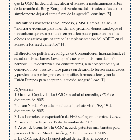
que la OMC ha decidido sacrificar el acceso a medicamentos antes
de la reunión de Hong-Kong, utilizando medidas inadecuadas como
simplemente dejar el tema fuera de la agenda”, concluye [5].
Hay muchos obstáculos en el proceso, y MSF llamó a la OMC a
“mostrar evidencias para fines del año próximo, demostrando que el
mecanismo que está poniendo en práctica puede poner un fin a los
efectos negativos que ha tenido la implementación del ADPIC en el
acceso a los medicamentos” [4].
El director de política tecnológica de Consumidores Internacional, el
estadounidense James Love, opinó que se trata de “una decisión
horrible”. “Es contraria a los consumidores, a la competencia y al
comercio libre”, sostuvo. Los países en desarrollo fueron intimidados
y presionados por las grandes compañías farmacéuticas y por la
Unión Europea para aceptar el acuerdo, aseguró Love [1].
Referencias:
1. Gustavo Capdevila, La OMC sin salud ni remedio,
IPS
, 6 de
diciembre de 2005.
2. Jason Nardo, Propiedad intelectual, debate vital,
IPS
, 19 de
diciembre de 2005.
3. Las licencias de exportación de EFG serán permanentes,
Correo
Fármacéutico
(España), 12 de diciembre de 2005.
4. Acto “de buena fe”: la OMC acuerda patentes más baratas para
países del Tercer Mundo,
Weblog
, 7 de diciembre de 2005.
5. La OMC sacrifica la oportunidad de facilitar el acceso a