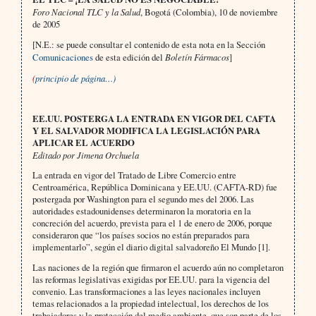
Foro Nacional TLC y la Salud
, Bogotá (Colombia),
10 de noviembre
de 2005
[N.E.: se puede consultar el contenido de esta nota en la Sección
Comunicaciones
de esta edición del
Boletín Fármacos
]
(
principio de página…)
EE.UU. POSTERGA LA ENTRADA EN VIGOR DEL CAFTA
Y EL SALVADOR MODIFICA LA LEGISLACIÓN PARA
APLICAR EL ACUERDO
Editado por Jimena Orchuela
La entrada en vigor del Tratado de Libre Comercio entre
Centroamérica, República Dominicana y EE.UU. (CAFTA-RD) fue
postergada por Washington para el segundo mes del 2006. Las
autoridades estadounidenses determinaron la moratoria en la
concreción del acuerdo, prevista para el 1 de enero de 2006, porque
consideraron que “los países socios no están preparados para
implementarlo”, según el diario digital salvadoreño El Mundo [1].
Las naciones de la región que firmaron el acuerdo aún no completaron
las reformas legislativas exigidas por EE.UU. para la vigencia del
convenio. Las transformaciones a las leyes nacionales incluyen
temas relacionados a la propiedad intelectual, los derechos de los
trabajadores y la protección del medio ambiente, que son parte de los