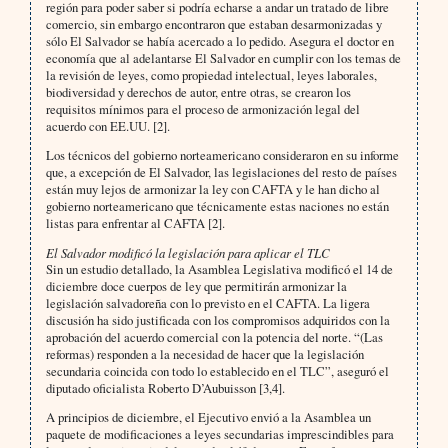
región para poder saber si podría echarse a andar un tratado de libre
comercio, sin embargo encontraron que estaban desarmonizadas y
sólo El Salvador se había acercado a lo pedido. Asegura el doctor en
economía que al adelantarse El Salvador en cumplir con los temas de
la revisión de leyes, como propiedad intelectual, leyes laborales,
biodiversidad y derechos de autor, entre otras, se crearon los
requisitos mínimos para el proceso de armonización legal del
acuerdo con EE.UU. [2].
Los técnicos del gobierno norteamericano consideraron en su informe
que, a excepción de El Salvador, las legislaciones del resto de países
están muy lejos de armonizar la ley con CAFTA y le han dicho al
gobierno norteamericano que técnicamente estas naciones no están
listas para enfrentar al CAFTA [2].
El Salvador modificó la legislación para aplicar el TLC
Sin un estudio detallado, la Asamblea Legislativa modificó el 14 de
diciembre doce cuerpos de ley que permitirán armonizar la
legislación salvadoreña con lo previsto en el CAFTA. La ligera
discusión ha sido justificada con los compromisos adquiridos con la
aprobación del acuerdo comercial con la potencia del norte. “(Las
reformas) responden a la necesidad de hacer que la legislación
secundaria coincida con todo lo establecido en el TLC”, aseguró el
diputado oficialista Roberto D’Aubuisson [3,4].
A principios de diciembre, el Ejecutivo envió a la Asamblea un
paquete de modificaciones a leyes secundarias imprescindibles para