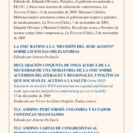
Editado de: Eduardo Olivares, Patentes, el gobierno recomienda a
EE.UU. y Suiza usar sistema de solución de controversias,
La
Tercera
(Chile), 11 de noviembre de 2005; Mariano Cubillos,
Multinacionales arremeten contra el gobierno por respeto a patentes
de medicamentos,
La Tercera
(Chile), 7 de noviembre de 2005;
Eduardo Olivares y Mariano Cubillos, Recalcine acusa a Novartis de
atentar contra libre competencia,
La Tercera
(Chile), 2 de noviembre
de 2005
LA OMC RATIFICA LA “DECISIÓN DEL 30 DE AGOSTO”
SOBRE LICENCIAS OBLIGATORIAS
Editado por Jimena Orchuela
DECLARACIÓN CONJUNTA DE ONGS ACERCA DE LA
NECESIDAD DE UNA MORATORIA DE LA OMC SOBRE
ACUERDOS BILATERALES Y REGIONALES, Y POLÍTICAS
QUE SOCAVAN EL ACCESO A LA SALUD
(Joint NGO
Statement on need for WTO moratorium on regional and bilateral
trade agreements and policies undermining access to health)
17 de diciembre de 2005
Traducido por Víctor Arellano (Angelav Traducciones)
TLC ANDINO: PERÚ FIRMÓ. COLOMBIA Y ECUADOR
CONTINÚAN NEGOCIANDO
Editado por Jimena Orchuela
TLC ANDINO: CARTAS DE CONGRESISTAS AL