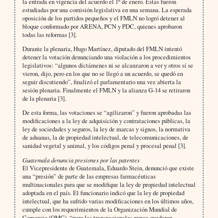
la entrada en vigencia del acuerdo el 1º de enero. Estas fueron
estudiadas por una comisión legislativa en una semana. La esperada
oposición de los partidos pequeños y el FMLN no logró detener al
bloque conformado por ARENA, PCN y PDC, quienes aprobaron
todas las reformas [3].
Durante la plenaria, Hugo Martínez, diputado del FMLN intentó
detener la votación denunciando una violación a los procedimientos
legislativos: “algunos dictámenes ni se alcanzaron a ver y otros sí se
vieron, dijo, pero en los que no se llegó a un acuerdo, se quedó en
seguir discutiendo”, finalizó el parlamentario una vez abierta la
sesión plenaria. Finalmente el FMLN y la alianza G-14 se retiraron
de la plenaria [3].
De esta forma, las votaciones se “agilizaron” y fueron aprobadas las
modificaciones a la ley de adquisición y contrataciones públicas, la
ley de sociedades y seguros, la ley de marcas y signos, la normativa
de aduanas, la de propiedad intelectual, de telecomunicaciones, de
sanidad vegetal y animal, y los códigos penal y procesal penal [3].
Guatemala denuncia presiones por las patentes
El Vicepresidente de Guatemala, Eduardo Stein, denunció que existe
una “presión” de parte de las empresas farmacéuticas
multinacionales para que se modifique la ley de propiedad intelectual
adoptada en el país. El funcionario indicó que la ley de propiedad
intelectual, que ha sufrido varias modificaciones en los últimos años,
cumple con los requerimientos de la Organización Mundial de
Comercio (OMC), “pero las transnacionales nunca quedaron