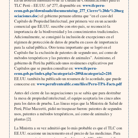
En un Boletín informativo de la Unidad de Comunicaciones para el
TLC Perú – EE.UU. (nº 277, disponible en:
www.tlcperu-
eeuu.gob.pe/downloads/documento/np_277_Cierre%20de%20neg
ociaciones.doc
) el gobierno peruano afirma que “en el caso del
Capítulo de Propiedad Intelectual, por primera vez en un acuerdo
comercial que EE.UU. suscribe con otro país, se reconoció la
importancia de la biodiversidad y los conocimientos tradicionales.
Adicionalmente, se consiguió la inclusión de excepciones en el
régimen de protección de datos de prueba en casos de importancia
para la salud pública. Otro tema importante que se logró en el
Capítulo fue la exclusión de patentes de segundo uso, así como de
métodos terapéuticos y las patentes de animales”. Asimismo, el
gobierno de Perú ha publicado unos resúmenes explicativos por
Capítulos que se pueden consultar en:
www.tlcperu-
eeuu.gob.pe/index.php?ncategoria1=209&ncategoria2=210
.
EE.UU. también ha publicado un resumen de lo acordado, que puede
conocerse en:
www.perufrentealtlc.com/files/Peru-TPA-Facts.pdf
Antes del cierre de las negociaciones ya se sabía que para destrabar
la mesa de propiedad intelectual, el equipo aceptaría los cinco años
para los datos de prueba. Las líneas rojas que la Ministra de Salud de
Perú, Pilar Mazzetti, pidió no traspasar fueron: patentes de segundos
usos, patentes a métodos terapéuticos, así como de animales y
plantas [2].
La Ministra a su vez admitió que lo más probable es que el TLC con
EE.UU. ocasione un incremento en el precio de las medicinas. Para