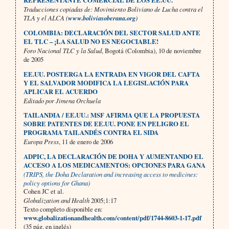
REPRESENTANTE COMERCIAL DE LOS EE.UU.
Traducciones copiadas de: Movimiento Boliviano de Lucha contra el
TLA y el ALCA (
www.boliviasoberana.org
)
COLOMBIA: DECLARACIÓN DEL SECTOR SALUD ANTE
EL TLC – ¡LA SALUD NO ES NEGOCIABLE!
Foro Nacional TLC y la Salud
, Bogotá (Colombia),
10 de noviembre
de 2005
EE.UU. POSTERGA LA ENTRADA EN VIGOR DEL CAFTA
Y EL SALVADOR MODIFICA LA LEGISLACIÓN PARA
APLICAR EL ACUERDO
Editado por Jimena Orchuela
TAILANDIA / EE.UU.: MSF AFIRMA QUE LA PROPUESTA
SOBRE PATENTES DE EE.UU. PONE EN PELIGRO EL
PROGRAMA TAILANDÉS CONTRA EL SIDA
Europa Press
, 11 de enero de 2006
ADPIC, LA DECLARACIÓN DE DOHA Y AUMENTANDO EL
ACCESO A LOS MEDICAMENTOS: OPCIONES PARA GANA
(TRIPS, the Doha Declaration and increasing access to medicines:
policy options for Ghana)
Cohen JC et al.
Globalization and Health
2005;1:17
Texto completo disponible en:
www.globalizationandhealth.com/content/pdf/1744-8603-1-17.pdf
(35 pág. en inglés)