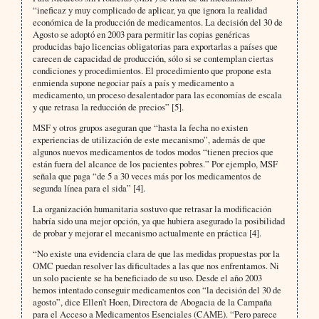
“ineficaz y muy complicado de aplicar, ya que ignora la realidad
económica de la producción de medicamentos. La decisión del 30 de
Agosto se adoptó en 2003 para permitir las copias genéricas
producidas bajo licencias obligatorias para exportarlas a países que
carecen de capacidad de producción, sólo si se contemplan ciertas
condiciones y procedimientos. El procedimiento que propone esta
enmienda supone negociar país a país y medicamento a
medicamento, un proceso desalentador para las economías de escala
y que retrasa la reducción de precios” [5].
MSF y otros grupos aseguran que “hasta la fecha no existen
experiencias de utilización de este mecanismo”, además de que
algunos nuevos medicamentos de todos modos “tienen precios que
están fuera del alcance de los pacientes pobres.” Por ejemplo, MSF
señala que paga “de 5 a 30 veces más por los medicamentos de
segunda línea para el sida” [4].
La organización humanitaria sostuvo que retrasar la modificación
habría sido una mejor opción, ya que hubiera asegurado la posibilidad
de probar y mejorar el mecanismo actualmente en práctica [4].
“No existe una evidencia clara de que las medidas propuestas por la
OMC puedan resolver las dificultades a las que nos enfrentamos. Ni
un solo paciente se ha beneficiado de su uso. Desde el año 2003
hemos intentado conseguir medicamentos con “la decisión del 30 de
agosto”, dice Ellen’t Hoen, Directora de Abogacia de la Campaña
para el Acceso a Medicamentos Esenciales (CAME). “Pero parece