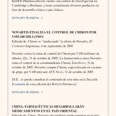
KuDOS Pharmaceuticals cuenta con centros de investigación en
Cambridge y Horsham, y tiene actualmente diversos productos en
fase de desarrollo clínico y pre-clínico.
(principio de página…)
NOVARTIS FINALIZA EL CONTROL DE CHIRON POR
US$5.100 MILLONES
Editado de: Chiron ve “inadecuada” la oferta de Novartis,
El
Cronista
(Argentina), 6 de septiembre de 2005
Novartis cierra la toma de control de Chiron por 5.100 millones de
dólares,
Efe
, 31 de octubre de 2005; La farmacéutica suiza Novartis
toma el control de la estadounidense Chiron,
EuroNews
, 31 de
octubre de 2005; Novartis compra Chiron, especializada en vacunas
de gripe, por 5.100 mln usd,
AFX News
, 31 de octubre de 2005
[N.E.: se puede consultar el contenido de esta nota en la Sección
Economía
de esta edición del
Boletín Fármacos
]
(principio de página…)
CHINA: FARMACÉUTICAS DESARROLLARÁN
MEDICAMENTOS EN EL PAÍS ORIENTAL
Editado de: China: Novartis desarrollará medicamentos en el país