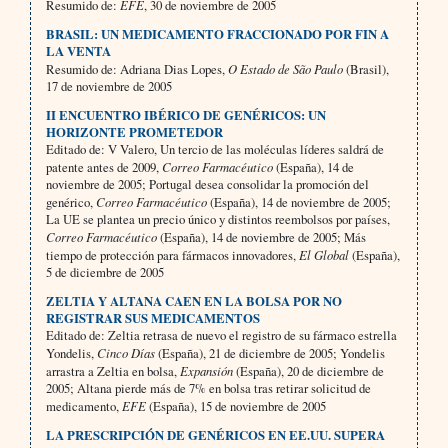
Resumido de:
EFE
, 30 de noviembre de 2005
BRASIL: UN MEDICAMENTO FRACCIONADO POR FIN A
LA VENTA
Resumido de: Adriana Dias Lopes,
O Estado de São Paulo
(Brasil),
17 de noviembre de 2005
II ENCUENTRO IBÉRICO DE GENÉRICOS: UN
HORIZONTE PROMETEDOR
Editado de: V Valero, Un tercio de las moléculas líderes saldrá de
patente antes de 2009,
Correo Farmacéutico
(España), 14 de
noviembre de 2005; Portugal desea consolidar la promoción del
genérico,
Correo Farmacéutico
(España), 14 de noviembre de 2005;
La UE se plantea un precio único y distintos reembolsos por países,
Correo Farmacéutico
(España), 14 de noviembre de 2005; Más
tiempo de protección para fármacos innovadores,
El Global
(España),
5 de diciembre de 2005
ZELTIA Y ALTANA CAEN EN LA BOLSA POR NO
REGISTRAR SUS MEDICAMENTOS
Editado de: Zeltia retrasa de nuevo el registro de su fármaco estrella
Yondelis,
Cinco Días
(España), 21 de diciembre de 2005; Yondelis
arrastra a Zeltia en bolsa,
Expansión
(España), 20 de diciembre de
2005; Altana pierde más de 7% en bolsa tras retirar solicitud de
medicamento,
EFE
(España), 15 de noviembre de 2005
LA PRESCRIPCIÓN DE GENÉRICOS EN EE.UU. SUPERA