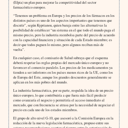
(Efpia) un plan para mejorar la competitividad del sector
farmacéutico europeo.
“Tenemos un problema en Europa y los precios de los fármacos en los
distintos países es uno de los aspectos importantes que tenemos que
discutir”, según Kyprianou, quien baraja entre las alternativas la
posibilidad de establecer “un sistema en el que todo el mundo paga el
mismo precio, pero la industria reembolsa parte del precio de acuerdo
con la capacidad financiera y situación de cada Estado miembro; es
decir que todos paguen lo mismo, pero algunos reciban más de
vuelta”.
En cualquier caso, el comisario de Salud subraya que el esquema
deberá respetar las reglas propias del mercado único europeo y no
favorecer el comercio paralelo. Los precios de los medicamentos ya
tienden a ser inferiores en los países menos ricos de la UE, como los
de Europa del Este, aunque los grandes descuentos generalmente se
aplican en los más pobres del mundo.
La industria farmacéutica, por su parte, respalda la idea de un precio
único europeo, lo que contribuiría a que fuera más fácil predecir
como avanzaría el negocio y permitiría el acceso inmediato al
mercado, que con frecuencia se atrasa por la necesidad de negociar el
precio en cada uno de los estados miembros.
El grupo de alto nivel G-10, que asesoró a la Comisión Europea en la
redacción de la nueva legislación farmacéutica, propuso entre sus
catorce recomendaciones acortar el tiempo entre la autorización de