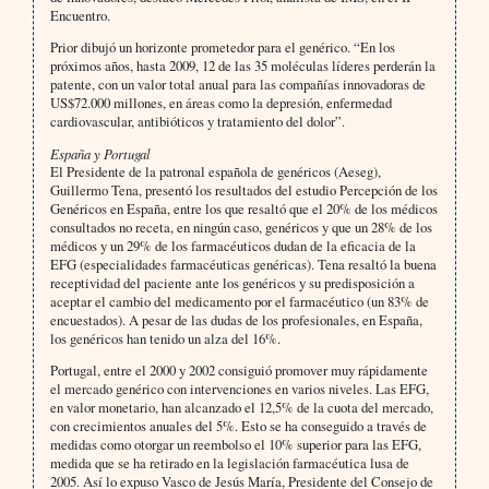
Encuentro.
Prior dibujó un horizonte prometedor para el genérico. “En los
próximos años, hasta 2009, 12 de las 35 moléculas líderes perderán la
patente, con un valor total anual para las compañías innovadoras de
US$72.000 millones, en áreas como la depresión, enfermedad
cardiovascular, antibióticos y tratamiento del dolor”.
España y Portugal
El Presidente de la patronal española de genéricos (Aeseg),
Guillermo Tena, presentó los resultados del estudio Percepción de los
Genéricos en España, entre los que resaltó que el 20% de los médicos
consultados no receta, en ningún caso, genéricos y que un 28% de los
médicos y un 29% de los farmacéuticos dudan de la eficacia de la
EFG (especialidades farmacéuticas genéricas). Tena resaltó la buena
receptividad del paciente ante los genéricos y su predisposición a
aceptar el cambio del medicamento por el farmacéutico (un 83% de
encuestados). A pesar de las dudas de los profesionales, en España,
los genéricos han tenido un alza del 16%.
Portugal, entre el 2000 y 2002 consiguió promover muy rápidamente
el mercado genérico con intervenciones en varios niveles. Las EFG,
en valor monetario, han alcanzado el 12,5% de la cuota del mercado,
con crecimientos anuales del 5%. Esto se ha conseguido a través de
medidas como otorgar un reembolso el 10% superior para las EFG,
medida que se ha retirado en la legislación farmacéutica lusa de
2005.
Así lo expuso Vasco de Jesús María, Presidente del Consejo de