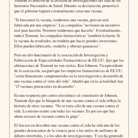
Tramont es director de la división de investigaciones del sida de los
Institutos Nacionales de Salud. Durante su declaración, pronosticó
que el gobierno logrará eventualmente crear una vacuna.
"Si buscamos la vacuna, tendremos una vacuna, pero no será
fabricada por una empresa". Las compañías "no tienen un incentivo
real para hacerla. Nosotros tendremos que hacerla". Eventualmente,
indicó Tramont, las compañías farmacéuticas "también lo harán. Si
la vacuna da resultados, no tendrán que hacer grandes inversiones.
Ellos pueden fabricarla, venderla y obtener ganancias".
Pero un alto funcionario de la asociación de Investigación y
Fabricación de Especialidades Farmacéuticas de EE.UU. dijo que las
afirmaciones de Tramont no son ciertas. Ken Johnson, Vicepresidente
de la asociación, aseguró que las empresas farmacéuticas de EE.UU.
"están firmemente comprometidas en la investigación y desarrollo de
una vacuna contra el virus del sida". Añadió que en la actualidad, hay
"15 vacunas potenciales en desarrollo".
En una respuesta por correo electrónico al comentario de Johnson,
Tramont dijo que la búsqueda de una vacuna contra el sida refleja la
historia de otras vacunas. "No se trata sólo de una vacuna contra el
sida. Lo mismo ocurre con todas las vacunas. Es por eso que hay
ahora escasez de vacunas contra la gripe".
El fracaso en descubrir una vacuna contra el sida ha sido uno de los
grandes desencantos de la ciencia pese a los miles de millones de
dólares invertidos, y a los años de investigaciones. Y eso ha generado