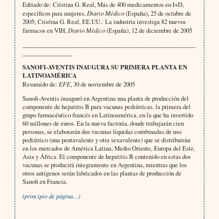
Editado de: Cristina G. Real, Más de 400 medicamentos en I+D,
específicos para mujeres,
Diario Médico
(España), 25 de octubre de
2005; Cristina G. Real, EE.UU.: La industria investiga 82 nuevos
fármacos en VIH,
Diario Médico
(España), 12 de diciembre de 2005
___________________________________________________________
_________________
SANOFI-AVENTIS INAUGURA SU PRIMERA PLANTA EN
LATINOAMÉRICA
Resumido de:
EFE
, 30 de noviembre de 2005
Sanofi-Aventis inauguró en Argentina una planta de producción del
componente de hepatitis B para vacunas pediátricas, la primera del
grupo farmacéutico francés en Latinoamérica, en la que ha invertido
60 millones de euros. En la nueva factoría, donde trabajarán cien
personas, se elaborarán dos vacunas líquidas combinadas de uso
pediátrico (una pentavalente y otra sexavalente) que se distribuirán
en los mercados de América Latina, Medio Oriente, Europa del Este,
Asia y África. El componente de hepatitis B contenido en estas dos
vacunas se producirá íntegramente en Argentina, mientras que los
otros antígenos serán fabricados en las plantas de producción de
Sanofi en Francia.
(principio de página…)