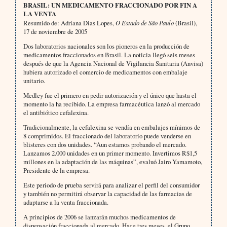
BRASIL: UN MEDICAMENTO FRACCIONADO POR FIN A
LA VENTA
Resumido de: Adriana Dias Lopes,
O Estado de São Paulo
(Brasil),
17 de noviembre de 2005
Dos laboratorios nacionales son los pioneros en la producción de
medicamentos fraccionados en Brasil. La noticia llegó seis meses
después de que la Agencia Nacional de Vigilancia Sanitaria (Anvisa)
hubiera autorizado el comercio de medicamentos con embalaje
unitario.
Medley fue el primero en pedir autorización y el único que hasta el
momento la ha recibido. La empresa farmacéutica lanzó al mercado
el antibiótico cefalexina.
Tradicionalmente, la cefalexina se vendía en embalajes mínimos de
8 comprimidos. El fraccionado del laboratorio puede venderse en
blisteres con dos unidades. “Aun estamos probando el mercado.
Lanzamos 2.000 unidades en un primer momento. Invertimos R$1,5
millones en la adaptación de las máquinas”, evaluó Jairo Yamamoto,
Presidente de la empresa.
Este periodo de prueba servirá para analizar el perfil del consumidor
y también no permitirá observar la capacidad de las farmacias de
adaptarse a la venta fraccionada.
A principios de 2006 se lanzarán muchos medicamentos de
dispensación fraccionada al mercado. Hace tres meses, el Grupo