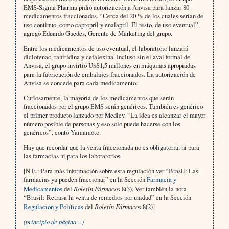
EMS-Sigma Pharma pidió autorización a Anvisa para lanzar 80
medicamentos fraccionados. “Cerca del 20 % de los cuales serían de
uso continuo, como captopril y enalapril. El resto, de uso eventual”,
agregó Eduardo Guedes, Gerente de Marketing del grupo.
Entre los medicamentos de uso eventual, el laboratorio lanzará
diclofenac, ranitidina y cefalexina. Incluso sin el aval formal de
Anvisa, el grupo invirtió U$S1,5 millones en máquinas apropiadas
para la fabricación de embalajes fraccionados. La autorización de
Anvisa se concede para cada medicamento.
Curiosamente, la mayoría de los medicamentos que serán
fraccionados por el grupo EMS serán genéricos. También es genérico
el primer producto lanzado por Medley. “La idea es alcanzar el mayor
número posible de personas y eso solo puede hacerse con los
genéricos”, contó Yamamoto.
Hay que recordar que la venta fraccionada no es obligatoria, ni para
las farmacias ni para los laboratorios.
[N.E.: Para más información sobre esta regulación ver “Brasil: Las
farmacias ya pueden fraccionar” en la Sección
Farmacia y
Medicamentos
del
Boletín Fármacos
8(3). Ver también la nota
“Brasil: Retrasa la venta de remedios por unidad” en la Sección
Regulación y Políticas
del
Boletín Fármacos
8(2)]
(principio de página…)