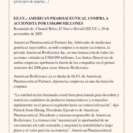
(principio de página…)
EE.UU.: AMERICAN PHARMACEUTICAL COMPRA A
ACCIONISTA POR US$4.000 MILLONES
Resumido de: Chantal Brito,
El Nuevo Herald
(EE.UU.), 29 de
noviembre de 2005
American Pharmaceutical Partners Inc, fabricante de medicinas
genéricas inyectables, acordó comprar a su mayor accionista, la
privada American BioScience Inc, en una transacción de todas las
acciones valuada en US$4.090 millones. Las Juntas Directivas de
ambas empresas aprobaron la fusión de las compañías en el primer
semestre del 2006 para crear Abraxis BioScience.
American BioScience ya es dueña de 64,4% de American
Pharmaceutical Partners, dijeron las empresas en una declaración
conjunta.
“La entidad recién fusionada estará bien posicionada para descubrir y
sintetizar candidatos de productos farmacéuticos y avanzarlos
rápidamente en el proceso regulador hasta su comercialización”, dijo
Patrick Soon-Shiong, Presidente Ejecutivo de American
Pharmaceutical, Presidente y máximo responsable de American
BioScience. La transacción “maximizará la oportunidad de un
crecimiento elevado sostenido, y mejorará la rentabilidad a largo
plazo y el valor para los accionistas”. American Pharmaceutical