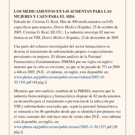
LOS MEDICAMENTOS EN I+D AUMENTAN PARA LAS
MUJERES Y CAEN PARA EL SIDA
Editado de: Cristina G. Real, Más de 400 medicamentos en I+D,
específicos para mujeres,
Diario Médico
(España), 25 de octubre de
2005; Cristina G. Real, EE.UU.: La industria investiga 82 nuevos
fármacos en VIH,
Diario Médico
(España), 12 de diciembre de 2005
Una parte del esfuerzo investigador del sector farmacéutico se
destina al tratamiento de enfermedades propias o especialmente
prevalentes en mujeres. El último análisis de la Patronal
Farmacéutica Estadounidense (PhRMA por sus siglas en inglés)
muestra que la cifra es creciente, ya que se ha pasado de 371 en 2004
a 446 en 2005. [N.E.: el informe, en inglés, está disponible en:
www.phrma.org/publications/publications//admin/2005-10-
20.1301.pdf
(44 pág.)]
Mientras que otro análisis, también de la PhRMA, muestra que la
industria biotecnológica y farmacéutica dispone de 82 medicamentos
en desarrollo para el tratamiento o prevención de la infección por
VIH y enfermedades asociadas que, según la patronal farmacéutica,
se sumarán a los 86 aprobados desde que se identificó por primera vez
el virus causante del sida hace más de veinte años [N.E.: este informe
está disponible, en inglés, en:
www.phrma.org/publications/publications//2005-11-30.1327.pdf
(20
pág.)].