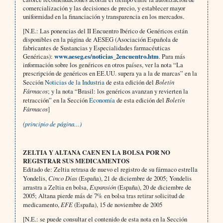
comercialización y las decisiones de precio, y establecer mayor
uniformidad en la financiación y transparencia en los mercados.
[N.E.: Las ponencias del II Encuentro Ibérico de Genéricos están
disponibles en la página de AESEG (Asociación Española de
fabricantes de Sustancias y Especialidades farmacéuticas
Genéricas):
www.aeseg.es/noticias_2encuentro.htm
. Para más
información sobre los genéricos en otros países, ver la nota “La
prescripción de genéricos en EE.UU. supera ya a la de marcas” en la
Sección
Noticias de la Industria
de esta edición del
Boletín
Fármacos
; y la nota “Brasil: los genéricos avanzan y revierten la
retracción” en la Sección
Economía
de esta edición del
Boletín
Fármacos
]
(principio de página…)
ZELTIA Y ALTANA CAEN EN LA BOLSA POR NO
REGISTRAR SUS MEDICAMENTOS
Editado de: Zeltia retrasa de nuevo el registro de su fármaco estrella
Yondelis,
Cinco Días
(España), 21 de diciembre de 2005; Yondelis
arrastra a Zeltia en bolsa,
Expansión
(España), 20 de diciembre de
2005; Altana pierde más de 7% en bolsa tras retirar solicitud de
medicamento,
EFE
(España), 15 de noviembre de 2005
[N.E.: se puede consultar el contenido de esta nota en la Sección