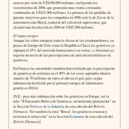
marcas por valor de US$100.000 millones, incluyendo los
vencimientos de 2006, que generarán unas ventas estimadas
combinadas de US$21.000 millones. La primera de las pérdidas de
patente atractivas para las compañías en 2006 será la de Zocor, de la
norteamericana Merck, reductor del colesterol superventas, que
alcanzó una facturación en 2004 de US$5.200 millones.
El mapa europeo
Aunque las cifras europeas todavía distan de las estadounidenses, en
países de Europa del Este como la República Checa los genéricos ya
suponen el 45% del mercado farmacéutico en ventas; y Alemania ya
registra un tercio de las prescripciones de anticolesterolémicos en
genéricos.
En Francia las autoridades también han estimado que la prescripción
de genéricos de estatinas en el 80% de los casos supondría ahorros
anuales de 70 millones de euros al año en el país galo, según
información facilitada por la patronal europea de laboratorios
genéricos (EGA).
[N.E.: para más información sobre los genéricos en Europa, ver la
nota “II Encuentro Ibérico de Genéricos: un horizonte prometedor” en
la Sección
Noticias de la Industria
de esta edición del
Boletín
Fármacos
. Ver también la nota “Brasil: los genéricos avanzan y
revierten la retracción” en la Sección
Economía
de esta edición del
Boletín Fármacos
]