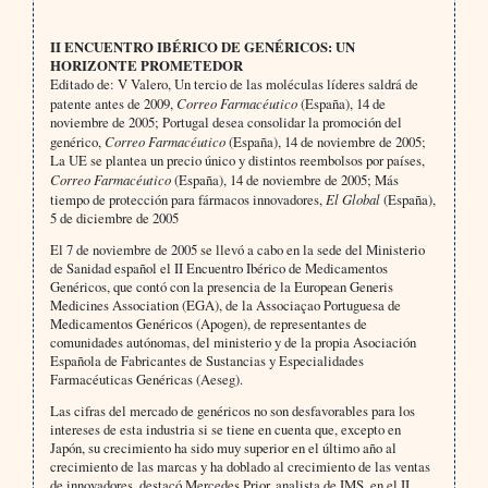
II ENCUENTRO IBÉRICO DE GENÉRICOS: UN
HORIZONTE PROMETEDOR
Editado de: V Valero, Un tercio de las moléculas líderes saldrá de
patente antes de 2009,
Correo Farmacéutico
(España), 14 de
noviembre de 2005; Portugal desea consolidar la promoción del
genérico,
Correo Farmacéutico
(España), 14 de noviembre de 2005;
La UE se plantea un precio único y distintos reembolsos por países,
Correo Farmacéutico
(España), 14 de noviembre de 2005; Más
tiempo de protección para fármacos innovadores,
El Global
(España),
5 de diciembre de 2005
El 7 de noviembre de 2005 se llevó a cabo en la sede del Ministerio
de Sanidad español el II Encuentro Ibérico de Medicamentos
Genéricos, que contó con la presencia de la European Generis
Medicines Association (EGA), de la Associaçao Portuguesa de
Medicamentos Genéricos (Apogen), de representantes de
comunidades autónomas, del ministerio y de la propia Asociación
Española de Fabricantes de Sustancias y Especialidades
Farmacéuticas Genéricas (Aeseg).
Las cifras del mercado de genéricos no son desfavorables para los
intereses de esta industria si se tiene en cuenta que, excepto en
Japón, su crecimiento ha sido muy superior en el último año al
crecimiento de las marcas y ha doblado al crecimiento de las ventas
de innovadores, destacó Mercedes Prior, analista de IMS, en el II