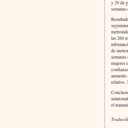
y 29 de g
semanas 
Resultado
seguimien
metronida
las 260 
informaci
de metron
semanas 
mujeres e
confianza
aumento e
relativo,
Conclusi
asintomát
el tratam
Traducid