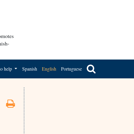
romotes
nish-
o help
Spanish
English
Portuguese