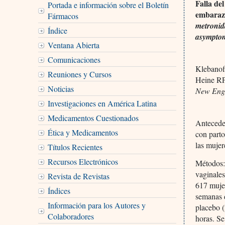
Falla de
Portada e información sobre el Boletín
embaraza
Fármacos
metronid
Índice
asymptom
Ventana Abierta
Comunicaciones
Klebanof
Reuniones y Cursos
Heine RP
Noticias
New Engl
Investigaciones en América Latina
Medicamentos Cuestionados
Anteceden
Ética y Medicamentos
con parto
las mujer
Títulos Recientes
Recursos Electrónicos
Métodos
vaginales
Revista de Revistas
617 mujer
Índices
semanas d
Información para los Autores y
placebo (
Colaboradores
horas. Se