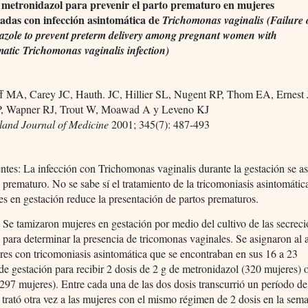
l metronidazol para prevenir el parto prematuro en mujeres
das con infección asintomática de
Trichomonas vaginalis
(Failure 
azole to prevent preterm delivery among pregnant women with
atic Trichomonas vaginalis infection)
f MA, Carey JC, Hauth. JC, Hillier SL, Nugent RP, Thom EA, Ernest
, Wapner RJ, Trout W, Moawad A y Leveno KJ
and Journal of Medicine
2001; 345(7): 487-493
tes: La infección con Trichomonas vaginalis durante la gestación se a
 prematuro. No se sabe sí el tratamiento de la tricomoniasis asintomátic
es en gestación reduce la presentación de partos prematuros.
:
Se tamizaron mujeres en gestación por medio del cultivo de las secrec
 para determinar la presencia de tricomonas vaginales. Se asignaron al 
es con tricomoniasis asintomática que se encontraban en sus 16 a 23
e gestación para recibir 2 dosis de 2 g de metronidazol (320 mujeres) 
297 mujeres). Entre cada una de las dos dosis transcurrió un período d
 trató otra vez a las mujeres con el mismo régimen de 2 dosis en la sem