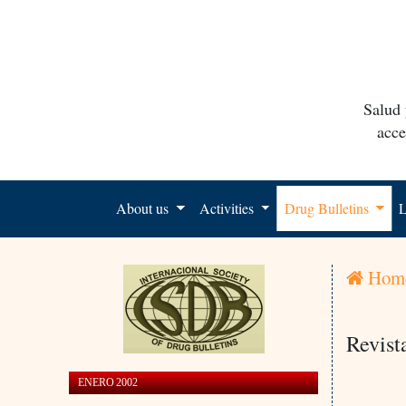
Salud 
acce
About us
Activities
Drug Bulletins
L
Hom
Revist
ENERO 2002