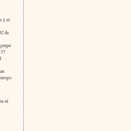
s y el
 92 de
l grupo
 37
1
 un
 riesgo
na ni