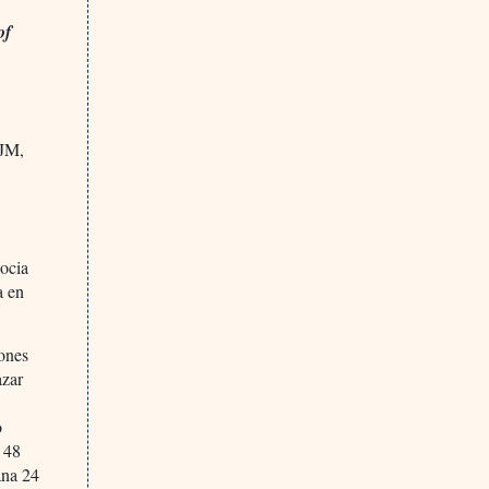
of
 JM,
socia
a en
iones
azar
o
e 48
ana 24