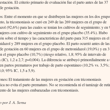
estación. El criterio primario de evaluación fue el parto antes de las 37
de gestación.
s: Entre el momento en que se distribuyen las mujeres en los dos grupo
to, la tricomoniasis se curó en 249 de las 269 mujeres en el grupo de
zol (92,6%) para las cuales se tenían los cultivos de seguimiento; y en
mujeres con cultivo de seguimiento en el grupo placebo (35.4%). Hubo
ón sobre el tiempo y las características del parto para 315 mujeres en e
idazol y 289 mujeres en el grupo placebo. El parto ocurrió antes de las
de gestación en 60 mujeres en el grupo de metronidazol (19,0%) y en 3
n el grupo placebo (10,7%) (riesgo relativo, 1,8; 95% de intervalo de
 (IC), 1,2 a 2,7; p=0,004). La diferencia se atribuyó primordialmente a
n partos prematuros por trabajo de parto espontáneo (10,2% vs. 3,5%;
 3,0; 95% IC, 1,5 a 5,9).
:
ones
El tratamiento de las mujeres en gestación con tricomoniasis
ica no evita el parto prematuro. No se recomienda ni el tamizaje de ruti
iento de las mujeres embarazadas con tricomoniasis.
o por J. A. Serna