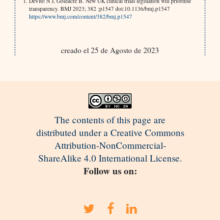
DeVito N J, Goldacre B. New UK clinical trials legislation will prioritise
transparency. BMJ 2023; 382 :p1547 doi:10.1136/bmj.p1547
https://www.bmj.com/content/382/bmj.p1547
creado el 25 de Agosto de 2023
The contents of this page are
distributed under a Creative Commons
Attribution-NonCommercial-
ShareAlike 4.0 International License.
Follow us on: