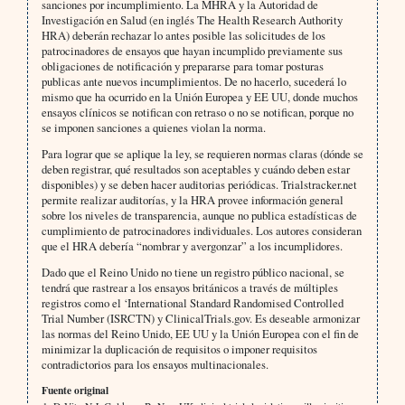
sanciones por incumplimiento. La MHRA y la Autoridad de
Investigación en Salud (en inglés The Health Research Authority
HRA) deberán rechazar lo antes posible las solicitudes de los
patrocinadores de ensayos que hayan incumplido previamente sus
obligaciones de notificación y prepararse para tomar posturas
publicas ante nuevos incumplimientos. De no hacerlo, sucederá lo
mismo que ha ocurrido en la Unión Europea y EE UU, donde muchos
ensayos clínicos se notifican con retraso o no se notifican, porque no
se imponen sanciones a quienes violan la norma.
Para lograr que se aplique la ley, se requieren normas claras (dónde se
deben registrar, qué resultados son aceptables y cuándo deben estar
disponibles) y se deben hacer auditorias periódicas. Trialstracker.net
permite realizar auditorías, y la HRA provee información general
sobre los niveles de transparencia, aunque no publica estadísticas de
cumplimiento de patrocinadores individuales. Los autores consideran
que el HRA debería “nombrar y avergonzar” a los incumplidores.
Dado que el Reino Unido no tiene un registro público nacional, se
tendrá que rastrear a los ensayos británicos a través de múltiples
registros como el ‘International Standard Randomised Controlled
Trial Number (ISRCTN) y ClinicalTrials.gov. Es deseable armonizar
las normas del Reino Unido, EE UU y la Unión Europea con el fin de
minimizar la duplicación de requisitos o imponer requisitos
contradictorios para los ensayos multinacionales.
Fuente original