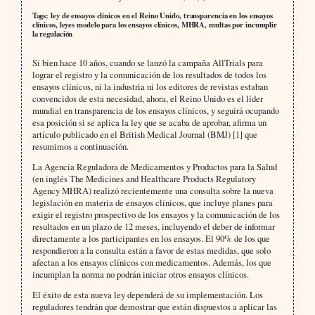
Tags: ley de ensayos clínicos en el Reino Unido, transparencia en los ensayos
clínicos, leyes modelo para los ensayos clínicos, MHRA, multas por incumplir
la regulación
Si bien hace 10 años, cuando se lanzó la campaña AllTrials para
lograr el registro y la comunicación de los resultados de todos los
ensayos clínicos, ni la industria ni los editores de revistas estaban
convencidos de esta necesidad, ahora, el Reino Unido es el líder
mundial en transparencia de los ensayos clínicos, y seguirá ocupando
esa posición si se aplica la ley que se acaba de aprobar, afirma un
artículo publicado en el British Medical Journal (BMJ) [1] que
resumimos a continuación.
La Agencia Reguladora de Medicamentos y Productos para la Salud
(en inglés The Medicines and Healthcare Products Regulatory
Agency MHRA) realizó recientemente una consulta sobre la nueva
legislación en materia de ensayos clínicos, que incluye planes para
exigir el registro prospectivo de los ensayos y la comunicación de los
resultados en un plazo de 12 meses, incluyendo el deber de informar
directamente a los participantes en los ensayos. El 90% de los que
respondieron a la consulta están a favor de estas medidas, que solo
afectan a los ensayos clínicos con medicamentos. Además, los que
incumplan la norma no podrán iniciar otros ensayos clínicos.
El éxito de esta nueva ley dependerá de su implementación. Los
reguladores tendrán que demostrar que están dispuestos a aplicar las