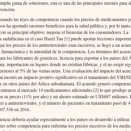
amplia gama de soluciones, esta es una de las principales razones para 
rvención.
 usando las leyes de competencia cuando los precios de medicamentos p
vos ha aportado enormes beneficios para la salud pública y, por lo tanto
on su principal objetivo: mejorar el bienestar de los consumidores. La
a sudafricana en el caso Hazel Tau [1] puede aportar lecciones importan
que los precios de los antirretrovirales eran excesivos, se llegó a un acue
 farmacéutica y la autoridad de la competencia. Los términos del acuer
para los fabricantes de genéricos, licencia para exportar a los países del 
na, importación en lugares donde no existían fábricas, y el no exigir reg
eriores al 5% de las ventas netas. Una evaluación del impacto del acu
ón mostró un impacto positivo significativo en el tratamiento del VIH/
y en otros países del África subsahariana. El acuerdo generó competenc
 entraron al mercado 14 medicamentos adicionales [2] lo que produjo u
en su precio (11% por año) y un ahorro estimado en US$887 millones.
der a antirretrovirales, y el número de pacientes en tratamiento pasó de 
407.336 en 2016.
iencia debería ayudar especialmente a los países en desarrollo a utilizar 
nes sobre competencia para enfrentar los precios excesivos de los medi