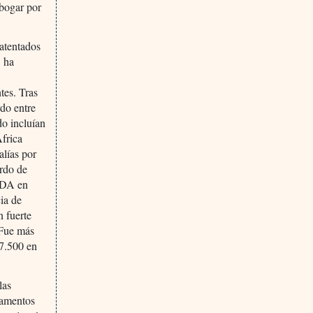
abogar por
atentados
, ha
tes. Tras
rdo entre
do incluían
África
alías por
erdo de
SIDA en
ia de
n fuerte
 Fue más
47.500 en
las
camentos