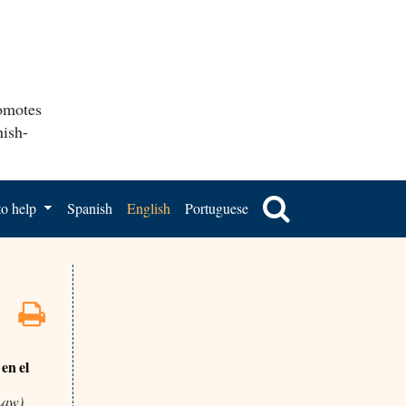
romotes
nish-
o help
Spanish
English
Portuguese
en el
Law)