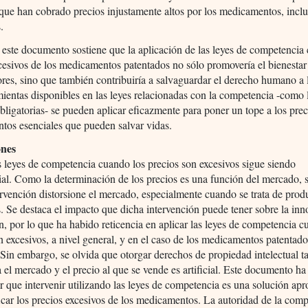
que han cobrado precios injustamente altos por los medicamentos, incl
.
este documento sostiene que la aplicación de las leyes de competencia 
cesivos de los medicamentos patentados no sólo promovería el bienestar
es, sino que también contribuiría a salvaguardar el derecho humano a l
ientas disponibles en las leyes relacionadas con la competencia -como 
obligatorias- se pueden aplicar eficazmente para poner un tope a los prec
tos esenciales que pueden salvar vidas.
ones
as leyes de competencia cuando los precios son excesivos sigue siendo
ial. Como la determinación de los precios es una función del mercado, 
ervención distorsione el mercado, especialmente cuando se trata de prod
. Se destaca el impacto que dicha intervención puede tener sobre la in
ón, por lo que ha habido reticencia en aplicar las leyes de competencia c
n excesivos, a nivel general, y en el caso de los medicamentos patentad
. Sin embargo, se olvida que otorgar derechos de propiedad intelectual 
a el mercado y el precio al que se vende es artificial. Este documento ha
 que intervenir utilizando las leyes de competencia es una solución ap
ficar los precios excesivos de los medicamentos. La autoridad de la com