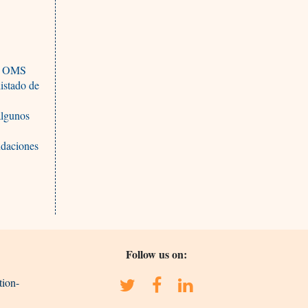
la OMS
listado de
algunos
ndaciones
Follow us on:
tion-