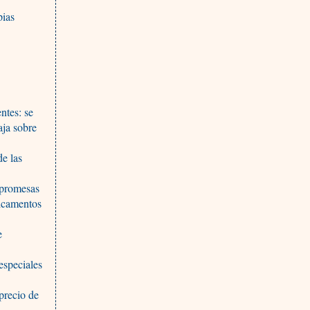
pias
ntes: se
aja sobre
de las
 promesas
dicamentos
e
especiales
precio de