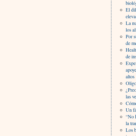
bioló
El di
elev
La nu
los a
Por s
de m
Healt
de in
Expe
apoye
altos
Oligo
¿Preo
las v
Cómo
Un fá
“No h
la tr
Los b