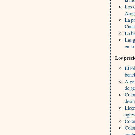
Los c
Aseg
La pr
Cana
La ba
Las g
en lo
Los preci
El lo
benef
Argen
de ge
Colom
desmi
Licen
agres
Colom
Colom
conte