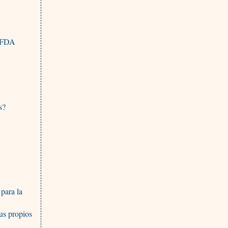
a FDA
s?
 para la
us propios