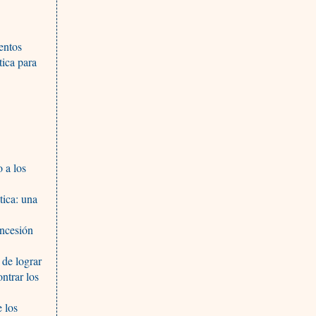
entos
tica para
 a los
tica: una
oncesión
 de lograr
ntrar los
 los