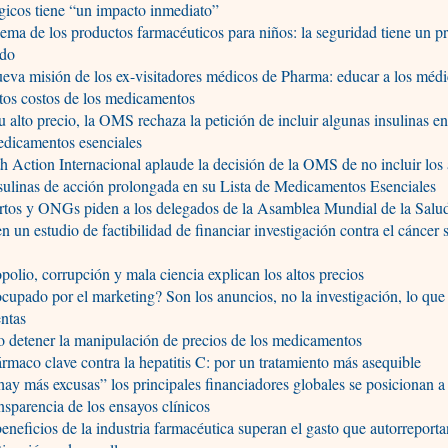
gicos tiene “un impacto inmediato”
lema de los productos farmacéuticos para niños: la seguridad tiene un p
ado
eva misión de los ex-visitadores médicos de Pharma: educar a los médi
ltos costos de los medicamentos
u alto precio, la OMS rechaza la petición de incluir algunas insulinas en 
edicamentos esenciales
h Action Internacional aplaude la decisión de la OMS de no incluir los
sulinas de acción prolongada en su Lista de Medicamentos Esenciales
rtos y ONGs piden a los delegados de la Asamblea Mundial de la Salu
n un estudio de factibilidad de financiar investigación contra el cáncer 
polio, corrupción y mala ciencia explican los altos precios
cupado por el marketing? Son los anuncios, no la investigación, lo qu
entas
 detener la manipulación de precios de los medicamentos
rmaco clave contra la hepatitis C: por un tratamiento más asequible
ay más excusas” los principales financiadores globales se posicionan a
ansparencia de los ensayos clínicos
eneficios de la industria farmacéutica superan el gasto que autorreport