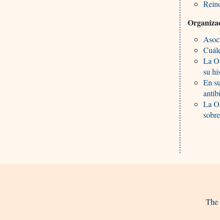
Rein
Organizac
Asoci
Cuále
La OM
su hi
En su
antib
La O
sobre
The 