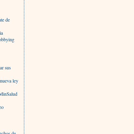
nte de
ia
lobbying
ar sus
 nueva ley
. MinSalud
eo
e
rechos de