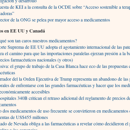
tigación y desarrollo
esta de KEI a la consulta de la OCDE sobre “Acceso sostenible a tera
vadoras”
rector de la ONG se pelea por mayor acceso a medicamentos
ios en EE UU y Canadá
qué son tan caros nuestros medicamentos?
rte Suprema de EE UU adopta el agotamiento internacional de las pate
ra el camino para que las importaciones paralelas ejerzan presión a la b
recios farmacéuticos nacionales (y otros)
siva: el grupo de trabajo de la Casa Blanca hace eco de las propuestas 
céuticas
rrador del la Orden Ejecutiva de Trump representa un abandono de las
orales de enfrentarse con las grandes farmacéuticas y hacer que los me
 económicamente accesibles
ospitales 340B critican el retraso adicional del reglamento de precios d
camentos
 dos medicamentos de uso frecuente se convirtieron en medicamentos 
ventas de US$455 millones
tado de Nevada obliga a las farmacéuticas a revelar cómo decidieron el 
sulina y las ganancias