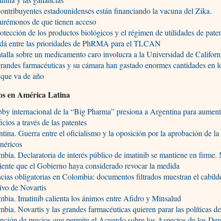
ontribuyentes estadounidenses están financiando la vacuna del Zika.
urémonos de que tienen acceso
otección de los productos biológicos y el régimen de utilidades de pate
dá entre las prioridades de PhRMA para el TLCAN
talla sobre un medicamento caro involucra a la Universidad de Californ
randes farmacéuticas y su cámara han gastado enormes cantidades en 
 que va de año
os en América Latina
bby internacional de la “Big Pharma” presiona a Argentina para aument
icios a través de las patentes
tina. Guerra entre el oficialismo y la oposición por la aprobación de la
néricos
bia. Declaratoria de interés público de imatinib se mantiene en firme
ente que el Gobierno haya considerado revocar la medida
cias obligatorias en Colombia: documentos filtrados muestran el cabild
ivo de Novartis
bia. Imatinib calienta los ánimos entre Afidro y Minsalud
bia. Novartis y las grandes farmacéuticas quieren parar las políticas d
nción de precios que permite el Acuerdo sobre los Aspectos de los De