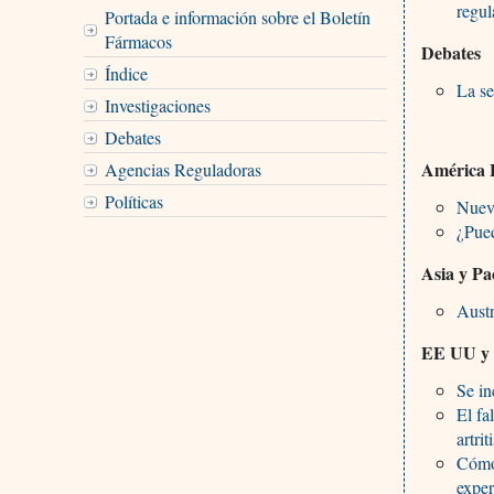
regul
Portada e información sobre el Boletín
Fármacos
Debates
Índice
La se
Investigaciones
Debates
América 
Agencias Reguladoras
Políticas
Nuev
¿Pued
Asia y Pa
Austr
EE UU y
Se in
El fa
artri
Cómo
exper