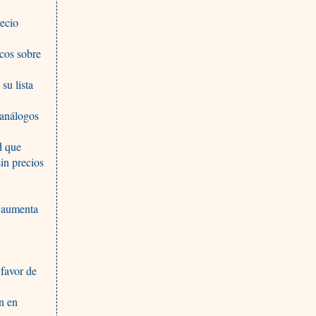
recio
cos sobre
su lista
 análogos
d que
sin precios
e aumenta
 favor de
an en