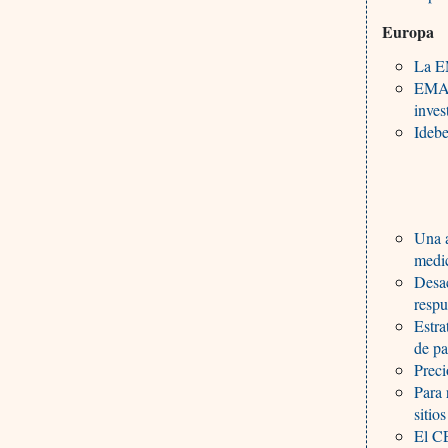
Europa
La E
EMA c
inves
Idebe
Una a
medi
Desac
resp
Estra
de pa
Preci
Para 
sitio
El CE