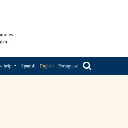
romotes
nish-
o help
Spanish
English
Portuguese