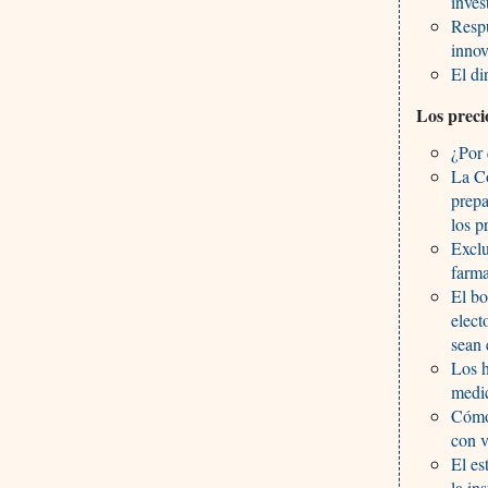
inves
Respu
inno
El di
Los prec
¿Por 
La Co
prepa
los p
Exclu
farma
El bo
elect
sean
Los h
medi
Cómo
con 
El es
la in