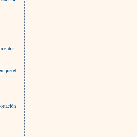
camentos
en que el
ortación
a