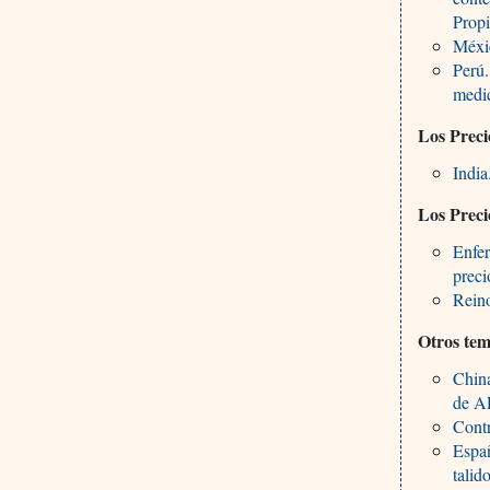
Propi
Méxic
Perú.
medi
Los Preci
India
Los Prec
Enfer
preci
Rein
Otros tem
China
de A
Contr
Españ
talid