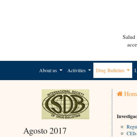
Salud 
acce
About us
Activities
Drug Bulletins
L
Hom
Investiga
Regul
Agosto 2017
CEIs 