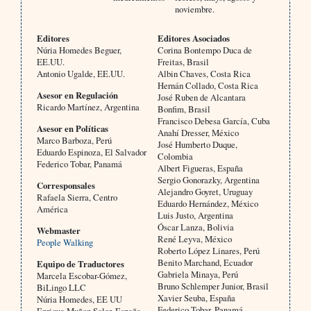
noviembre.
Editores
Editores Asociados
Núria Homedes Beguer,
Corina Bontempo Duca de
EE.UU.
Freitas, Brasil
Antonio Ugalde, EE.UU.
Albin Chaves, Costa Rica
Hernán Collado, Costa Rica
Asesor en Regulación
José Ruben de Alcantara
Ricardo Martínez, Argentina
Bonfim, Brasil
Francisco Debesa García, Cuba
Asesor en Políticas
Anahí Dresser, México
Marco Barboza, Perú
José Humberto Duque,
Eduardo Espinoza, El Salvador
Colombia
Federico Tobar, Panamá
Albert Figueras, España
Sergio Gonorazky, Argentina
Corresponsales
Alejandro Goyret, Uruguay
Rafaela Sierra, Centro
Eduardo Hernández, México
América
Luis Justo, Argentina
Óscar Lanza, Bolivia
Webmaster
René Leyva, México
People Walking
Roberto López Linares, Perú
Benito Marchand, Ecuador
Equipo de Traductores
Gabriela Minaya, Perú
Marcela Escobar-Gómez,
Bruno Schlemper Junior, Brasil
BiLingo LLC
Xavier Seuba, España
Núria Homedes, EE UU
Federico Tobar, Panamá
Enrique Muñoz Soler, España