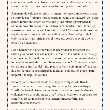
conjunta de medicamentos, en especial los de última generación, que
son un problema por su impacto en los presupuestos sanitarios.
A manera de balance, el ministro argentino Jorge Lemus sostuvo que
se trató de una “reunión muy importante como continuación de la que
hemos tenido en febrero de este año, y una buena oportunidad de
intercambio entre todos los ministros para abordar temas, futuros y
aproximaciones comunes” Los ministros del Mercosur realizaron un
seguimiento pormenorizado de la situación epidemiológica de las
enfermedades transmitidas por el mosquito Aedes aegypti y de la
gripe A, en cada país.
Los funcionarios coincidieron en la necesidad de fortalecer las
estrategias coordinadas de respuesta frente a la epidemia del zika, y
continuar con las medidas de prevención de las otras enfermedades a
lo largo de todo el año. El ministro argentino señaló que otro de los
temas que se trató es del “alto precio de los medicamentos”, además
de considerarse la posibilidad de realizar “compras en grupo” para
mejorar a la baja los valores.
Por otra parte, en el marco de los Juegos Olímpicos de Río de
Janeiro, que se realizarán en agosto próximo, Lemus señaló que
Brasil “ha tomado todos los recaudos para evitar casos de dengue,
chikungunya y especialmente zika” sobre el cual existe un consenso
científico de ser responsable de generar microcefalia, una
malformación neonatal.
La polémica por el valor de los medicamentos de alta complejidad