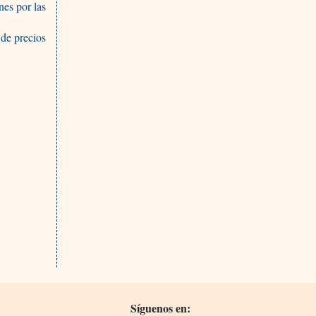
nes por las
 de precios
Síguenos en: