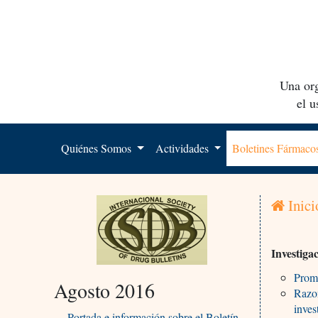
Una org
el 
Quiénes Somos
Actividades
Boletines Fármac
Inici
Investiga
Prome
Agosto 2016
Razon
inves
Portada e información sobre el Boletín