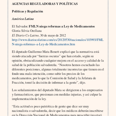
AGENCIAS REGULADORAS Y POLÍTICAS
Políticas y Regulación
América Latina
El Salvador.
FMLN niega reformas a Ley de Medicamentos
Gloria Silvia Orellana
El Diario Co Latino
, 30 de mayo de 2012
http://www.diariocolatino.com/es/20120530/nacionales/103993/FML
N-niega-reformas–a-Ley-de-Medicamentos.htm
El diputado Guillermo Mata Benett explicó que la normativa está
siendo atacada por “fuerzas oscuras” que han estado, según su
opinión, obstaculizando cualquier mejora en el acceso y calidad de la
salud de la población salvadoreña. “Nosotros hemos escuchado las
diferentes posiciones, algunas totalmente incorrectas que tienen en el
fondo una mala intención, como subir los precios de los
medicamentos, por lo que la Comisión de Salud y la Jefatura de
Fracción, tomó la decisión de informar a la gente”, dijo.
Los señalamientos del diputado Mata se dirigieron a los empresarios
y farmacéuticos, que presionan con medidas injustas, y así culpar la
implementación de la ley.
“Esta actitud es poco patriótica de gente que dice ser muy
nacionalista o salvadoreña, decir que los médicos deberán inscribirse
en la Dirección Nacional de Medicamentos para prescribir (recetar)