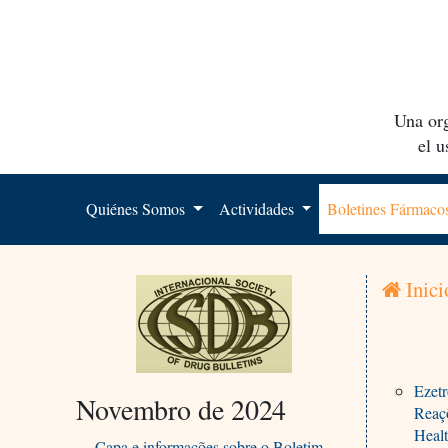
Una org
el 
Quiénes Somos
Actividades
Boletines Fármac
Inici
Ezetr
Novembro de 2024
Reaç
Heal
Capa e informações sobre o Boletim