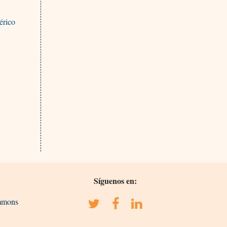
érico
Síguenos en:
ommons