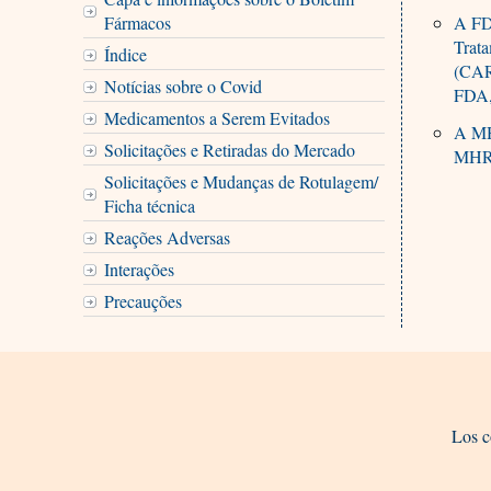
Fármacos
A FD
Trat
Índice
(CAR
Notícias sobre o Covid
FDA,
Medicamentos a Serem Evitados
A MHR
Solicitações e Retiradas do Mercado
MHRA
Solicitações e Mudanças de Rotulagem/
Ficha técnica
Reações Adversas
Interações
Precauções
Los c