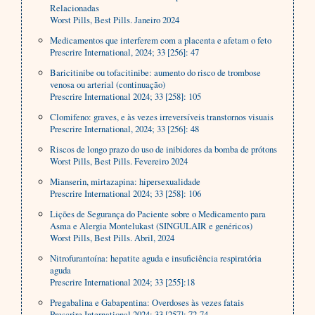
Relacionadas
Worst Pills, Best Pills. Janeiro 2024
Medicamentos que interferem com a placenta e afetam o feto
Prescrire International, 2024; 33 [256]: 47
Baricitinibe ou tofacitinibe: aumento do risco de trombose
venosa ou arterial (continuação)
Prescrire International 2024; 33 [258]: 105
Clomifeno: graves, e às vezes irreversíveis transtornos visuais
Prescrire International, 2024; 33 [256]: 48
Riscos de longo prazo do uso de inibidores da bomba de prótons
Worst Pills, Best Pills. Fevereiro 2024
Mianserin, mirtazapina: hipersexualidade
Prescrire International 2024; 33 [258]: 106
Lições de Segurança do Paciente sobre o Medicamento para
Asma e Alergia Montelukast (SINGULAIR e genéricos)
Worst Pills, Best Pills. Abril, 2024
Nitrofurantoína: hepatite aguda e insuficiência respiratória
aguda
Prescrire International 2024; 33 [255]:18
Pregabalina e Gabapentina: Overdoses às vezes fatais
Prescrire International 2024; 33 [257]: 72-74