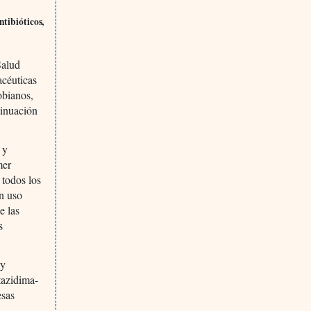
ntibióticos,
Salud
acéuticas
obianos,
tinuación
 y
mer
 todos los
un uso
e las
s
 y
tazidima-
esas