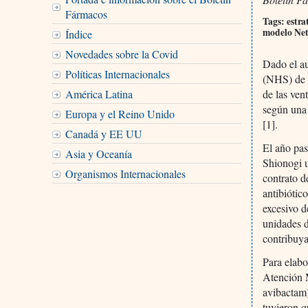
Fármacos
Tags: estra
modelo Netf
Índice
Novedades sobre la Covid
Dado el au
Políticas Internacionales
(NHS) de I
de las ven
América Latina
según una
Europa y el Reino Unido
[1].
Canadá y EE UU
El año pas
Asia y Oceanía
Shionogi u
Organismos Internacionales
contrato d
antibiótic
excesivo d
unidades d
contribuya
Para elabo
Atención M
avibactam)
tuvieron 