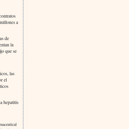
contratos
 millones a
as de
entan la
jo que se
icos, las
r el
ticos
 hepatitis
maceutical