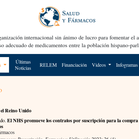
anización internacional sin ánimo de lucro para fomentar el 
uso adecuado de medicamentos entre la población hispano-parl
Últimas
os
RELEM
Financiación
Videos
Infogramas
Noticias
o
el Reino Unido
El NHS promueve los contratos por suscripción para la compra
do.
os
ármacos
ármacos: Prescripción, Farmacia y Utilización
2023; 26 (4)