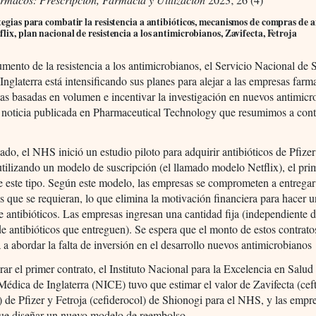
tegias para combatir la resistencia a antibióticos, mecanismos de compras de a
lix, plan nacional de resistencia a los antimicrobianos, Zavifecta, Fetroja
mento de la resistencia a los antimicrobianos, el Servicio Nacional de 
nglaterra está intensificando sus planes para alejar a las empresas farm
tas basadas en volumen e incentivar la investigación en nuevos antimicr
 noticia publicada en Pharmaceutical Technology que resumimos a con
ado, el NHS inició un estudio piloto para adquirir antibióticos de Pfizer
tilizando un modelo de suscripción (el llamado modelo Netflix), el pri
e este tipo. Según este modelo, las empresas se comprometen a entregar
os que se requieran, lo que elimina la motivación financiera para hacer 
e antibióticos. Las empresas ingresan una cantidad fija (independiente d
e antibióticos que entreguen). Se espera que el monto de estos contrato
 a abordar la falta de inversión en el desarrollo nuevos antimicrobianos
rar el primer contrato, el Instituto Nacional para la Excelencia en Salud
édica de Inglaterra (NICE) tuvo que estimar el valor de Zavifecta (cef
 de Pfizer y Fetroja (cefiderocol) de Shionogi para el NHS, y las empr
que diseñar un nuevo modelo de reembolso.