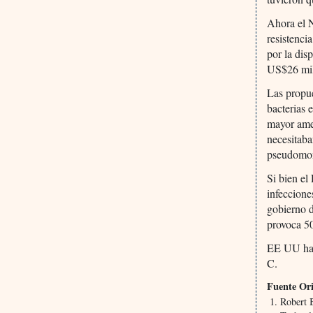
Ahora el 
resistenci
por la dis
US$26 mil
Las propue
bacterias
mayor ame
necesitaba
pseudomon
Si bien el
infeccione
gobierno d
provoca 5
EE UU ha 
C.
Fuente Ori
Robert 