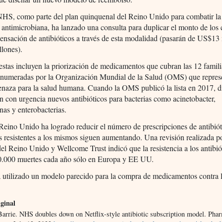
NHS, como parte del plan quinquenal del Reino Unido para combatir la
a antimicrobiana, ha lanzado una consulta para duplicar el monto de los 
pensación de antibióticos a través de esta modalidad (pasarán de US$13
lones).
stas incluyen la priorización de medicamentos que cubran las 12 famili
 enumeradas por la Organización Mundial de la Salud (OMS) que repres
naza para la salud humana. Cuando la OMS publicó la lista en 2017, di
n con urgencia nuevos antibióticos para bacterias como acinetobacter,
as y enterobacterias.
 Reino Unido ha logrado reducir el número de prescripciones de antibiót
s resistentes a los mismos siguen aumentando. Una revisión realizada po
el Reino Unido y Wellcome Trust indicó que la resistencia a los antibió
0.000 muertes cada año sólo en Europa y EE UU.
utilizado un modelo parecido para la compra de medicamentos contra la
ginal
Barrie. NHS doubles down on Netflix-style antibiotic subscription model. Phar