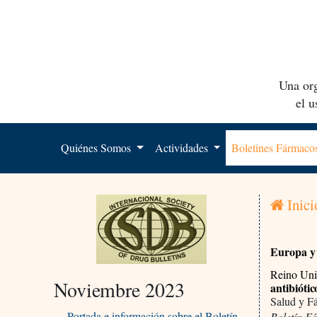
Una org
el 
Quiénes Somos
Actividades
Boletines Fármac
Inici
Europa y 
Reino Uni
Noviembre 2023
antibiótic
Salud y F
Portada e información sobre el Boletín
Boletín F