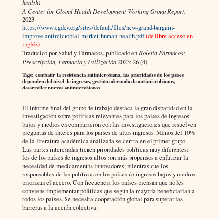
health)
A Center for Global Health Development Working Group Report.
2023
https://www.cgdev.org/sites/default/files/new-grand-bargain-
improve-antimicrobial-market-human-health.pdf
(de libre acceso en
inglés)
Traducido por Salud y Fármacos, publicado en
Boletín Fármacos:
Prescripción, Farmacia y Utilización
2023; 26 (4)
Tags: combatir la resistencia antimicrobiana, las prioridades de los países
dependen del nivel de ingresos, gestión adecuada de antimicrobianos,
desarrollar nuevos antimicrobianos
El informe final del grupo de trabajo destaca la gran disparidad en la
investigación sobre políticas relevantes para los países de ingresos
bajos y medios en comparación con las investigaciones que resuelven
preguntas de interés para los países de altos ingresos. Menos del 10%
de la literatura académica analizada se centra en el primer grupo.
Las partes interesadas tienen prioridades políticas muy diferentes:
los de los países de ingresos altos son más propensos a enfatizar la
necesidad de medicamentos innovadores, mientras que los
responsables de las políticas en los países de ingresos bajos y medios
priorizan el acceso. Con frecuencia los países piensan que no les
conviene implementar políticas que según la mayoría beneficiarían a
todos los países. Se necesita cooperación global para superar las
barreras a la acción colectiva.