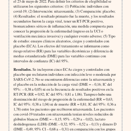
el 23 de mayo de 2022. Para definir los criterios de elegibilidad se
utilizaron los siguientes criterios: (1) Población: individuos con
covid-19; (2) Intervención: nitazoxanida; (3) Comparación: placebo;
(4) Resultados: el resultado primario fue la muerte, y los resultados
secundarios fueron la carga viral, tener un RT-PCR positivo,
biomarcadores séricos de inflamación, una medida compuesta para
conocer la progresión de la enfermedad (ingreso en la UCI o
ventilación mecánica invasiva) y cualquier evento adverso; (5) Tipo
de estudio: ensayos clínicos aleatorios, ciegos y controlados con
placebo (ECA). Los efectos del tratamiento se informaron como
riesgo relativo (RR) para las variables dicotómicas y diferencia de
medias estandarizada (DME) para las variables continuas con
intervalos de confianza (IC) del 95%.
Resultados.
Se incluyeron cinco ECAs ciegos y controlados con
placebo que reclutaron individuos con infección leve o moderada por
SARS-CoV-2. No se encontraron diferencias entre la nitazoxanida y
el placebo en la reducción de la carga viral (DME = – 0,16; IC del
95%: – 0,38 a 0,05) ni en la frecuencia de resultados positivos en la
RT-PCR (RR = 0,92; IC del 95%: 0,81 a 1,06). Tampoco hubo una
disminución del riesgo de progresión de la enfermedad (RR = 0,63;
IC del 95%: 0,38 a 1,04) ni de muerte (RR = 0,81; IC del 95%: 0,36 a
1,78) entre los pacientes que recibieron nitazoxanida. Los pacientes
con covid-19 tratados con nitazoxanida tenían niveles reducidos de
glóbulos blancos (DME = – 0,15; 95% – 0,29 a – 0,02), lactato
deshidrogenasa (LDH) (DME – 0,32; 95% – 0,52 a – 0,13) y dímero D
(DME – 0,49; 95% CI – 0,68 a – 0,31) en comparación con los grupos