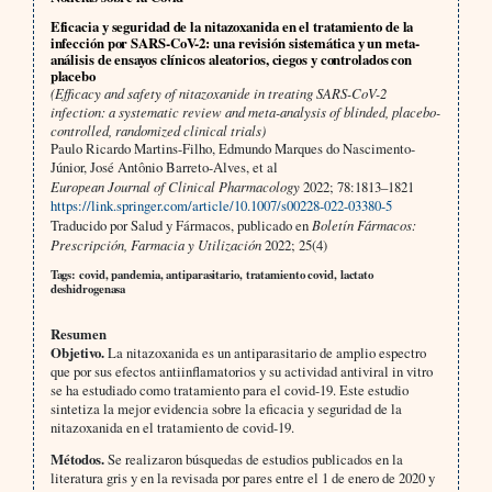
Eficacia y seguridad de la nitazoxanida en el tratamiento de la
infección por SARS-CoV-2: una revisión sistemática y un meta-
análisis de ensayos clínicos aleatorios, ciegos y controlados con
placebo
(Efficacy and safety of nitazoxanide in treating SARS-CoV-2
infection: a systematic review and meta-analysis of blinded, placebo-
controlled, randomized clinical trials)
Paulo Ricardo Martins-Filho, Edmundo Marques do Nascimento-
Júnior, José Antônio Barreto-Alves, et al
European Journal of Clinical Pharmacology
2022; 78:1813–1821
https://link.springer.com/article/10.1007/s00228-022-03380-5
Traducido por Salud y Fármacos, publicado en
Boletín Fármacos:
Prescripción, Farmacia y Utilización
2022; 25(4)
Tags: covid, pandemia, antiparasitario, tratamiento covid, lactato
deshidrogenasa
Resumen
Objetivo.
La nitazoxanida es un antiparasitario de amplio espectro
que por sus efectos antiinflamatorios y su actividad antiviral in vitro
se ha estudiado como tratamiento para el covid-19. Este estudio
sintetiza la mejor evidencia sobre la eficacia y seguridad de la
nitazoxanida en el tratamiento de covid-19.
Métodos.
Se realizaron búsquedas de estudios publicados en la
literatura gris y en la revisada por pares entre el 1 de enero de 2020 y