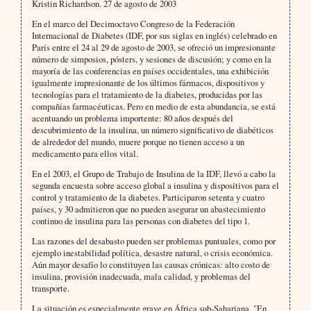
Kristin Richardson. 27 de agosto de 2003
En el marco del Decimoctavo Congreso de la Federación
Internacional de Diabetes (IDF, por sus siglas en inglés) celebrado en
París entre el 24 al 29 de agosto de 2003, se ofreció un impresionante
número de simposios, pósters, y sesiones de discusión; y como en la
mayoría de las conferencias en países occidentales, una exhibición
igualmente impresionante de los últimos fármacos, dispositivos y
tecnologías para el tratamiento de la diabetes, producidas por las
compañías farmacéuticas. Pero en medio de esta abundancia, se está
acentuando un problema importente: 80 años después del
descubrimiento de la insulina, un número significativo de diabéticos
de alrededor del mundo, muere porque no tienen acceso a un
medicamento para ellos vital.
En el 2003, el Grupo de Trabajo de Insulina de la IDF, llevó a cabo la
segunda encuesta sobre acceso global a insulina y dispositivos para el
control y tratamiento de la diabetes. Participaron setenta y cuatro
países, y 30 admitieron que no pueden asegurar un abastecimiento
continuo de insulina para las personas con diabetes del tipo 1.
Las razones del desabasto pueden ser problemas puntuales, como por
ejemplo inestabilidad política, desastre natural, o crisis económica.
Aún mayor desafío lo constituyen las causas crónicas: alto costo de
insulina, provisión inadecuada, mala calidad, y problemas del
transporte.
La situación es especialmente grave en África sub-Sahariana. "En