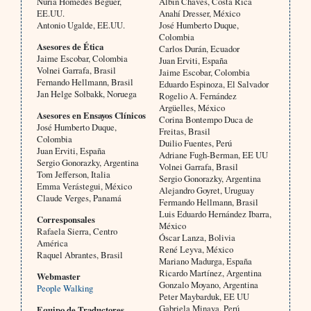
Núria Homedes Beguer,
Albín Chaves, Costa Rica
EE.UU.
Anahí Dresser, México
Antonio Ugalde, EE.UU.
José Humberto Duque,
Colombia
Asesores de Ética
Carlos Durán, Ecuador
Jaime Escobar, Colombia
Juan Erviti, España
Volnei Garrafa, Brasil
Jaime Escobar, Colombia
Fernando Hellmann, Brasil
Eduardo Espinoza, El Salvador
Jan Helge Solbakk, Noruega
Rogelio A. Fernández
Argüelles, México
Asesores en Ensayos Clínicos
Corina Bontempo Duca de
José Humberto Duque,
Freitas, Brasil
Colombia
Duilio Fuentes, Perú
Juan Erviti, España
Adriane Fugh-Berman, EE UU
Sergio Gonorazky, Argentina
Volnei Garrafa, Brasil
Tom Jefferson, Italia
Sergio Gonorazky, Argentina
Emma Verástegui, México
Alejandro Goyret, Uruguay
Claude Verges, Panamá
Fermando Hellmann, Brasil
Luis Eduardo Hernández Ibarra,
Corresponsales
México
Rafaela Sierra, Centro
Óscar Lanza, Bolivia
América
René Leyva, México
Raquel Abrantes, Brasil
Mariano Madurga, España
Ricardo Martínez, Argentina
Webmaster
Gonzalo Moyano, Argentina
People Walking
Peter Maybarduk, EE UU
Gabriela Minaya, Perú
Equipo de Traductores