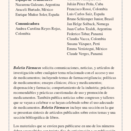
Julián Pérez Peña, Cuba
Nazarena Galeano, Argentina
Francisco Rossi, Colombia
Araceli Hurtado, México
Luis Carlos Saíz, España
Enrique Muñoz Soler, España
Bruno Schlemper Junior, Brasil
Comunicadora
Jan Helge Solback, Noruega
Andrea Carolina Reyes Rojas,
Juan Carlos Tealdi, Argentina
Colombia
Federico Tobar, Panamá
Claudia Vacca, Colombia
Susana Vázquez, Perú
Emma Verástegui, México
Claude Verges, Panamá
Boletín Fármacos
solicita comunicaciones, noticias, y artículos de
investigación sobre cualquier tema relacionado con el acceso y uso
de medicamentos; incluyendo temas de farmacovigilancia; políticas
de medicamentos; ensayos clínicos; ética y medicamentos;
dispensación y farmacia; comportamiento de la industria; prácticas
recomendables y prácticas cuestionadas de uso y promoción de
medicamentos. También publica noticias sobre congresos y talleres
que se vayan a celebrar o se hayan celebrado sobre el uso adecuado
de medicamentos.
Boletín Fármacos
incluye una sección en la que
se presentan síntesis de artículos publicados sobre estos temas y una
sección bibliográfica de libros.
Los materiales que se envíen para publicarse en uno de los números
deben ser recibidos con treinta días de anticipación a su publicación.