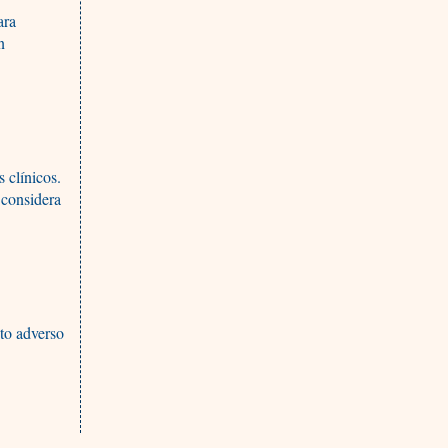
ara
n
 clínicos.
 considera
to adverso