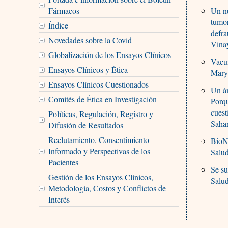
Fármacos
Un nu
tumo
Índice
defra
Novedades sobre la Covid
Vina
Globalización de los Ensayos Clínicos
Vacun
Ensayos Clínicos y Ética
Mary
Ensayos Clínicos Cuestionados
Un ám
Comités de Ética en Investigación
Porqu
cuest
Políticas, Regulación, Registro y
Saha
Difusión de Resultados
Reclutamiento, Consentimiento
BioNT
Informado y Perspectivas de los
Salu
Pacientes
Se su
Gestión de los Ensayos Clínicos,
Salu
Metodología, Costos y Conflictos de
Interés