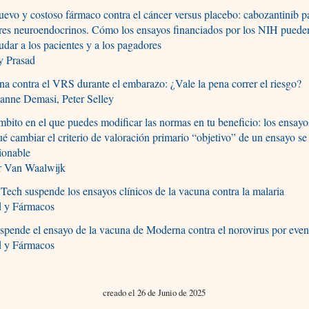
evo y costoso fármaco contra el cáncer versus placebo: cabozantinib p
res neuroendocrinos. Cómo los ensayos financiados por los NIH puede
udar a los pacientes y a los pagadores
y Prasad
a contra el VRS durante el embarazo: ¿Vale la pena correr el riesgo?
anne Demasi, Peter Selley
bito en el que puedes modificar las normas en tu beneficio: los ensayos
é cambiar el criterio de valoración primario “objetivo” de un ensayo se
ionable
r Van Waalwijk
ech suspende los ensayos clínicos de la vacuna contra la malaria
d y Fármacos
spende el ensayo de la vacuna de Moderna contra el norovirus por even
d y Fármacos
creado el 26 de Junio de 2025