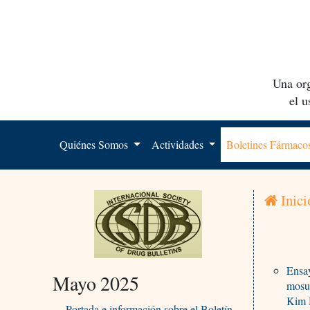
Una org
el 
Quiénes Somos
Actividades
Boletines Fármac
Inici
Ensay
Mayo 2025
mosun
Kim 
Portada e información sobre el Boletín