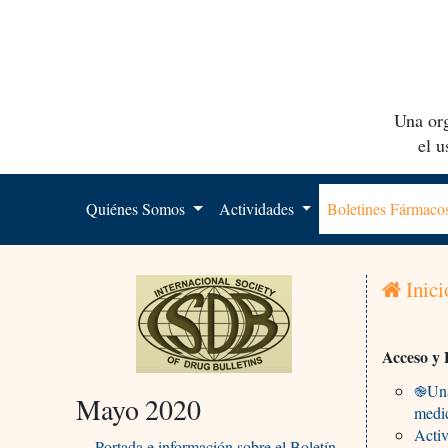
Una org
el 
Quiénes Somos
Actividades
Boletines Fármac
Inici
Acceso y 
֎Una 
Mayo 2020
medi
Activ
Portada e información sobre el Boletín