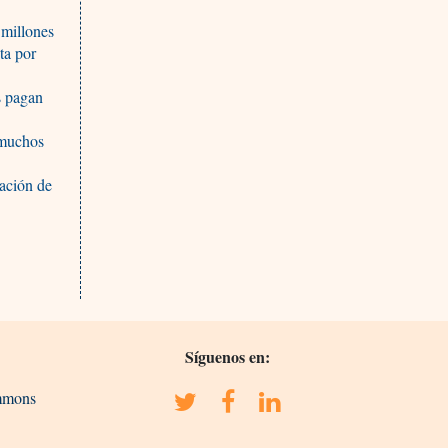
 millones
ta por
s pagan
 muchos
nación de
Síguenos en:
ommons