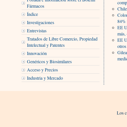
comp
Fármacos
Chile
Índice
Colo
84% 
Investigaciones
EE UU
Entrevistas
más, 
Tratados de Libre Comercio, Propiedad
EE UU
Intelectual y Patentes
otros
Gilea
Innovación
medic
Genéricos y Biosimilares
Acceso y Precios
Industria y Mercado
Los c