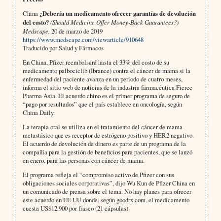
China
¿Debería un medicamento ofrecer garantías de devolución
del costo?
(Should Medicine Offer Money-Back Guarantees?)
Medscape,
20 de marzo de 2019
https://www.medscape.com/viewarticle/910648
Traducido por Salud y Fármacos
En China, Pfizer reembolsará hasta el 33% del costo de su
medicamento palbociclib (Ibrance) contra el cáncer de mama si la
enfermedad del paciente avanza en un periodo de cuatro meses,
informa el sitio web de noticias de la industria farmacéutica Fierce
Pharma Asia. El acuerdo chino es el primer programa de seguro de
“pago por resultados” que el país establece en oncología, según
China Daily.
La terapia oral se utiliza en el tratamiento del cáncer de mama
metastásico que es receptor de estrógeno positivo y HER2 negativo.
El acuerdo de devolución de dinero es parte de un programa de la
compañía para la gestión de beneficios para pacientes, que se lanzó
en enero, para las personas con cáncer de mama.
El programa refleja el “compromiso activo de Pfizer con sus
obligaciones sociales corporativas”, dijo Wu Kun de Pfizer China en
un comunicado de prensa sobre el tema. No hay planes para ofrecer
este acuerdo en EE UU donde, según goodrx.com, el medicamento
cuesta US$12.900 por frasco (21 cápsulas).