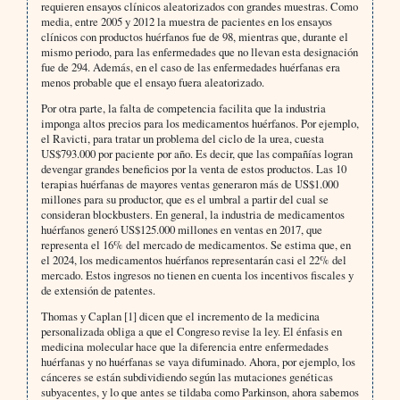
requieren ensayos clínicos aleatorizados con grandes muestras. Como
media, entre 2005 y 2012 la muestra de pacientes en los ensayos
clínicos con productos huérfanos fue de 98, mientras que, durante el
mismo periodo, para las enfermedades que no llevan esta designación
fue de 294. Además, en el caso de las enfermedades huérfanas era
menos probable que el ensayo fuera aleatorizado.
Por otra parte, la falta de competencia facilita que la industria
imponga altos precios para los medicamentos huérfanos. Por ejemplo,
el Ravicti, para tratar un problema del ciclo de la urea, cuesta
US$793.000 por paciente por año. Es decir, que las compañías logran
devengar grandes beneficios por la venta de estos productos. Las 10
terapias huérfanas de mayores ventas generaron más de US$1.000
millones para su productor, que es el umbral a partir del cual se
consideran blockbusters. En general, la industria de medicamentos
huérfanos generó US$125.000 millones en ventas en 2017, que
representa el 16% del mercado de medicamentos. Se estima que, en
el 2024, los medicamentos huérfanos representarán casi el 22% del
mercado. Estos ingresos no tienen en cuenta los incentivos fiscales y
de extensión de patentes.
Thomas y Caplan [1] dicen que el incremento de la medicina
personalizada obliga a que el Congreso revise la ley. El énfasis en
medicina molecular hace que la diferencia entre enfermedades
huérfanas y no huérfanas se vaya difuminado. Ahora, por ejemplo, los
cánceres se están subdividiendo según las mutaciones genéticas
subyacentes, y lo que antes se tildaba como Parkinson, ahora sabemos