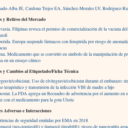
ado-Alba JE, Cardona Trejos EA, Sánchez-Morales LV, Rodríguez-R
es y Retiros del Mercado
axia. Filipinas revoca el permiso de comercialización de la vacuna de
nofi
erida. Europa suspende fármacos con fenspirida por riesgo de anomalí
acas
a. Medicamento que se convirtió en símbolo de la manipulación de pr
sa en un ensayo clínico
es y Cambios al Etiquetado/Ficha Técnica
egravir/cobicistat. Uso de elvitegravir/cobicistat durante el embarazo: ri
so terapéutico y transmisión de la infección VIH de madre a hijo
ostat. La FDA agrega un Recuadro de advertencia por el aumento en el
e con el medicamento para la gota Uloric
s Adversas e Interacciones
rtencias de seguridad emitidas por EMA en 2018
mazol (neo-tomizol®) y tiamazol (tirodril®): riesgo de pancreatitis agu