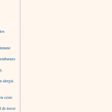
tos
oinmune
l embarazo
y,
n alergia
on cesio
l de tercer