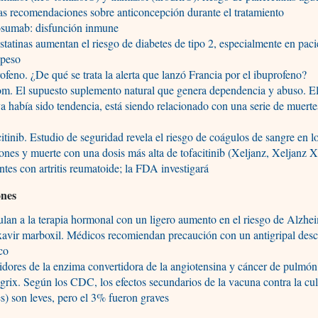
s recomendaciones sobre anticoncepción durante el tratamiento
sumab: disfunción inmune
statinas aumentan el riesgo de diabetes de tipo 2, especialmente en pac
epeso
ofeno. ¿De qué se trata la alerta que lanzó Francia por el ibuprofeno?
m. El supuesto suplemento natural que genera dependencia y abuso. E
a había sido tendencia, está siendo relacionado con una serie de muert
itinib. Estudio de seguridad revela el riesgo de coágulos de sangre en l
nes y muerte con una dosis más alta de tofacitinib (Xeljanz, Xeljanz 
ntes con artritis reumatoide; la FDA investigará
ones
lan a la terapia hormonal con un ligero aumento en el riesgo de Alzhe
avir marboxil. Médicos recomiendan precaución con un antigripal des
co
idores de la enzima convertidora de la angiotensina y cáncer de pulmón
grix. Según los CDC, los efectos secundarios de la vacuna contra la cule
s) son leves, pero el 3% fueron graves