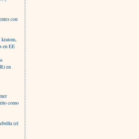
ientes con
l kratom,
es en EE
os
XR) en
imer
crito como
brilla (el