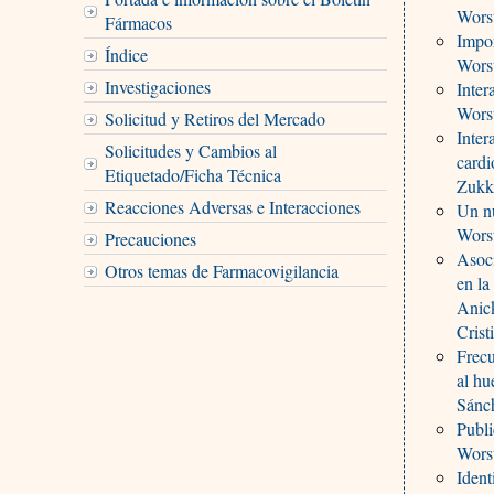
Worst
Fármacos
Impor
Índice
Worst
Investigaciones
Inter
Worst
Solicitud y Retiros del Mercado
Inter
Solicitudes y Cambios al
cardi
Etiquetado/Ficha Técnica
Zukk
Reacciones Adversas e Interacciones
Un nu
Worst
Precauciones
Asoci
Otros temas de Farmacovigilancia
en la
Anick
Cris
Frecu
al hu
Sánc
Publi
Worst
Ident