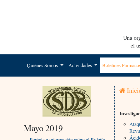
Una org
el 
Quiénes Somos
Actividades
Boletines Fármac
Inici
Investiga
Ataqu
Mayo 2019
Revu
Ácido
Portada e información sobre el Boletín