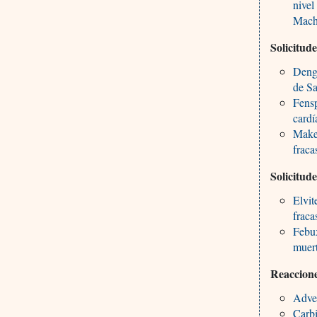
nivel
Mach
Solicitud
Dengv
de Sa
Fensp
cardí
Maken
fraca
Solicitud
Elvit
fraca
Febux
muert
Reaccione
Adve
Carbi