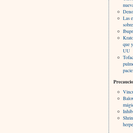
nueva
Deno
Las e
sobr
Ibupr
Krato
que y
UU
Tofac
pulmo
pacie
Precauci
Vincu
Balox
mági
Inhib
Shrin
herpe