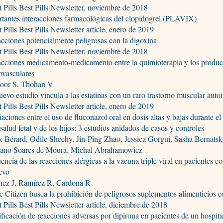
 Pills Best Pills Newsletter, noviembre de 2018
tantes interacciones farmacológicas del clopidogrel (PLAVIX)
 Pills Best Pills Newsletter article, enero de 2019
acciones potencialmente peligrosas con la digoxina
 Pills Best Pills Newsletter, noviembre de 2018
acciones medicamento-medicamento entre la quimioterapia y los produc
ovasculares
oor S, Thohan V
evo estudio vincula a las estatinas con un raro trastorno muscular aut
 Pills Best Pills Newsletter article, enero de 2019
aciones entre el uso de fluconazol oral en dosis altas y bajas durante e
 salud fetal y de los hijos: 3 estudios anidados de casos y controles
 Bérard, Odile Sheehy, Jin-Ping Zhao, Jessica Gorgui, Sasha Bernatsk
tiano Soares de Moura. Michal Abrahamowicz
encia de las reacciones alérgicas a la vacuna triple viral en pacientes co
evo
hez J, Ramírez R, Cardona R
c Citizen busca la prohibición de peligrosos suplementos alimenticios c
 Pills Best Pills Newsletter article, diciembre de 2018
ificación de reacciones adversas por dipirona en pacientes de un hospita