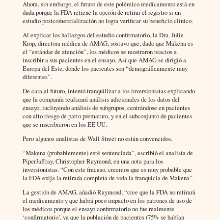
Ahora, sin embargo, el futuro de este polémico medicamento está en
duda porque la FDA retiene la opción de retirar el registro si un
estudio postcomercialización no logra verificar su beneficio clínico.
Al explicar los hallazgos del estudio confirmatorio, la Dra. Julie
Krop, directora médica de AMAG, sostuvo que, dado que Makena es
el “estándar de atención”, los médicos se mostraron reacios a
inscribir a sus pacientes en el ensayo. Así que AMAG se dirigió a
Europa del Este, donde los pacientes son “demográficamente muy
diferentes”.
De cara al futuro, intentó tranquilizar a los inversionistas explicando
que la compañía realizará análisis adicionales de los datos del
ensayo, incluyendo análisis de subgrupos, centrándose en pacientes
con alto riesgo de parto prematuro, y en el subconjunto de pacientes
que se inscribieron en los EE UU.
Pero algunos analistas de Wall Street no están convencidos.
“Makena (probablemente) esté sentenciada”, escribió el analista de
PiperJaffray, Christopher Raymond, en una nota para los
inversionistas. “Con este fracaso, creemos que es muy probable que
la FDA exija la retirada completa de toda la franquicia de Makena”.
La gestión de AMAG, añadió Raymond, “cree que la FDA no retirará
el medicamento y que habrá poco impacto en los patrones de uso de
los médicos porque el ensayo confirmatorio no fue realmente
‘confirmatorio’, ya que la población de pacientes (75% se habían