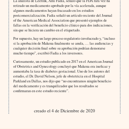
La analista de Leerink, Ami Fadia, señaló que la FDA rara vez ha
retirado un medicamento aprobado por la vía acelerada, aunque
algunos medicamentos hayan fracasado en los estudios
postcomercialización. Fadia señaló un artículo reciente del Journal
of the American Medical Association que presentó ejemplos de
fallas en la verificación del beneficio clínico para dos indicaciones,
sin que se hiciera un cambio en el etiquetado.
Por supuesto, hay un largo proceso regulatorio involucrado y, “incluso
si la aprobación de Makena finalmente se anula, … las audiencias y
cualquier decisión final sobre su aprobación podrían demorarse
mucho tiempo”, escribió Fadia a los inversores.
Curiosamente, un estudio publicado en 2017 en el American Journal
of Obstetrics and Gynecology concluyó que Makena era ineficaz y
aumentaba la tasa de diabetes gestacional. Uno de los autores del
estudio, el Dr. David Nelson, jefe de obstetricia en el Hospital
Parkland en Dallas, nos dijo que “no encontramos ningún beneficio
del medicamento y es tranquilizador que los resultados se
confirmaran en este estudio reciente”.
creado el 4 de Diciembre de 2020