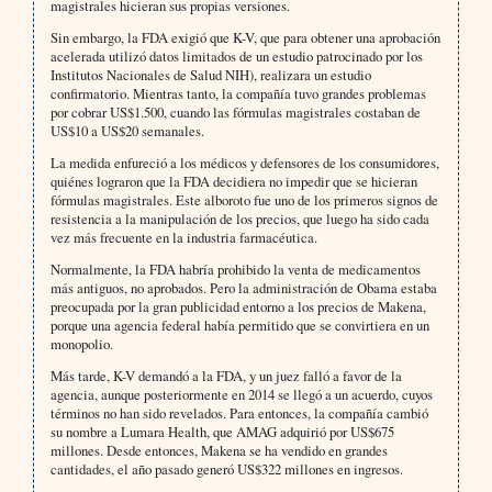
magistrales hicieran sus propias versiones.
Sin embargo, la FDA exigió que K-V, que para obtener una aprobación
acelerada utilizó datos limitados de un estudio patrocinado por los
Institutos Nacionales de Salud NIH), realizara un estudio
confirmatorio. Mientras tanto, la compañía tuvo grandes problemas
por cobrar US$1.500, cuando las fórmulas magistrales costaban de
US$10 a US$20 semanales.
La medida enfureció a los médicos y defensores de los consumidores,
quiénes lograron que la FDA decidiera no impedir que se hicieran
fórmulas magistrales. Este alboroto fue uno de los primeros signos de
resistencia a la manipulación de los precios, que luego ha sido cada
vez más frecuente en la industria farmacéutica.
Normalmente, la FDA habría prohibido la venta de medicamentos
más antiguos, no aprobados. Pero la administración de Obama estaba
preocupada por la gran publicidad entorno a los precios de Makena,
porque una agencia federal había permitido que se convirtiera en un
monopolio.
Más tarde, K-V demandó a la FDA, y un juez falló a favor de la
agencia, aunque posteriormente en 2014 se llegó a un acuerdo, cuyos
términos no han sido revelados. Para entonces, la compañía cambió
su nombre a Lumara Health, que AMAG adquirió por US$675
millones. Desde entonces, Makena se ha vendido en grandes
cantidades, el año pasado generó US$322 millones en ingresos.