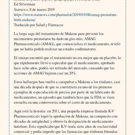
Ed Silverman
Statnews,
8 de marzo 2019
https://www.statnews.com/pharmalot/2019/03/08/amag-premature-
birth-makena/
Traducido por Salud y Fármacos
La larga saga del tratamiento de Makena para prevenir los
nacimientos prematuros ha dado un giro más; AMAG
Pharmaceuticals (AMAG), que comercializa el medicamento, reveló
que no había podido realizar un estudio confirmatorio.
El ensayo encontró que el tratamiento no era mejor que un placebo, lo
que rápidamente llevó a especular que el medicamento, aprobado
hace ocho años, podría ser retirado del mercado, causando que las
acciones de AMAG bajaran casi un 20%.
Estos hallazgos han vuelto a catapultar a Makena a los titulares, casi
una década después de que se convirtiera en uno de los primeros
ejemplos de especulación de precios por parte de un fabricante de
medicamentos, un episodio que también hizo que la FDA se viera
envuelta en una controversia sobre el costo de un medicamento.
Aquí está la historia: en 2011, una pequeña empresa llamada K-V
Pharmaceuticals logró la aprobación de Makena, un compuesto con
décadas de antigüedad, y obtuvo la designación de medicamento
huérfano. Esto significaba que K-V tenía siete años de exclusividad
comercial y podía impedir que las farmacias que elaboran fórmulas