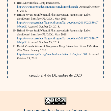
IBM Micromedex. Drug interactions.
http://www.micromedexsolutions.com/home/dispatch
. Accessed October
6, 2018.
Bristol-Myers Squibb/Sanofi Pharmaceuticals Partnership. Label:
clopidogrel bisulfate (PLAVIX). May 2018.
https://www.accessdata.fda.gov/drugsatfda_docs/label/2018/020839s07
0lbl.pdf
. Accessed October 23, 2018.
Bristol-Myers Squibb/Sanofi Pharmaceuticals Partnership. Label:
clopidogrel bisulfate (PLAVIX). May 2018.
https://www.accessdata.fda.gov/drugsatfda_docs/label/2018/020839s07
0lbl.pdf
. Accessed October 23, 2018.
Health Canada Warns of Dangerous Drug Interaction.
Worst Pills, Best
Pills News.
January 2016.
http://www.worstpills.org/member/newsletter.cfm?n_id=1007
. Accessed
October 23, 2018.
creado el 4 de Diciembre de 2020
Los contenidos de esta página se