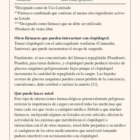
*Designado como de Uso Limitado
**Fármaco combinado que contiene al menos otro ingrediente activo
no listado
***Designado como fármaco que no debe ser utilizado
†Producto de venta libre
Otros fármacos que pueden interactuar con clopidogrel.
Tomar clopidogrel con el anticoagulante warfarina (Coumadin,
Jantoven), que puede incrementar el riesgo de sangrado.
Finalmente, el uso concomitante del fármaco repaglinida (Prandimet,
Prandin), para tratar diabetes, y clopidogrel puede producir niveles de
glucosa sanguínea peligrosamente bajos porque el clopidogrel
incrementa la cantidad de repaglinida en la sangre. Las bajadas
severas de glucosa sanguínea pueden causar pérdida de la conciencia,
convulsiones, daño cerebral e incluso la muerte [11].
Qué puede hacer usted
Este tipo de interacciones farmacológicas potencialmente peligrosas
reiteran la importancia de cargar con usted todas las medicinas que
toma cada vez que visite a cualquier médico. Debido a que muchos
fármacos, incluyendo algunos no listados en este artículo, afectan la
actividad de las enzimas que metabolizan el clopidogrel o
interactúan con él de otras maneras, usted debe preguntar a su médico
si cualquiera de los otros medicamentos que usted está tomando
pudiera interferir con su tratamiento con clopidogrel.