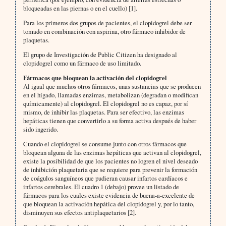
bloqueadas en las piernas o en el cuello) [1].
Para los primeros dos grupos de pacientes, el clopidogrel debe ser
tomado en combinación con aspirina, otro fármaco inhibidor de
plaquetas.
El grupo de Investigación de Public Citizen ha designado al
clopidogrel como un fármaco de uso limitado.
Fármacos que bloquean la activación del clopidogrel
Al igual que muchos otros fármacos, unas sustancias que se producen
en el hígado, llamadas enzimas, metabolizan (degradan o modifican
químicamente) al clopidogrel. El clopidogrel no es capaz, por sí
mismo, de inhibir las plaquetas. Para ser efectivo, las enzimas
hepáticas tienen que convertirlo a su forma activa después de haber
sido ingerido.
Cuando el clopidogrel se consume junto con otros fármacos que
bloquean alguna de las enzimas hepáticas que activan al clopidogrel,
existe la posibilidad de que los pacientes no logren el nivel deseado
de inhibición plaquetaria que se requiere para prevenir la formación
de coágulos sanguíneos que pudieran causar infartos cardíacos e
infartos cerebrales. El cuadro 1 (debajo) provee un listado de
fármacos para los cuales existe evidencia de buena-a-excelente de
que bloquean la activación hepática del clopidogrel y, por lo tanto,
disminuyen sus efectos antiplaquetarios [2].