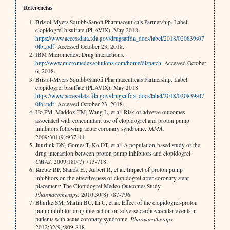
Referencias
Bristol-Myers Squibb/Sanofi Pharmaceuticals Partnership. Label:
clopidogrel bisulfate (PLAVIX). May 2018.
https://www.accessdata.fda.gov/drugsatfda_docs/label/2018/020839s07
0lbl.pdf
. Accessed October 23, 2018.
IBM Micromedex. Drug interactions.
http://www.micromedexsolutions.com/home/dispatch
. Accessed October
6, 2018.
Bristol-Myers Squibb/Sanofi Pharmaceuticals Partnership. Label:
clopidogrel bisulfate (PLAVIX). May 2018.
https://www.accessdata.fda.gov/drugsatfda_docs/label/2018/020839s07
0lbl.pdf
. Accessed October 23, 2018.
Ho PM, Maddox TM, Wang L, et al. Risk of adverse outcomes
associated with concomitant use of clopidogrel and proton pump
inhibitors following acute coronary syndrome.
JAMA.
2009;301(9):937-44.
Juurlink DN, Gomes T, Ko DT, et al. A population-based study of the
drug interaction between proton pump inhibitors and clopidogrel.
CMAJ.
2009;180(7):713-718.
Kreutz RP, Stanek EJ, Aubert R, et al. Impact of proton pump
inhibitors on the effectiveness of clopidogrel after coronary stent
placement: The Clopidogrel Medco Outcomes Study.
Pharmacotherapy.
2010;30(8):787-796.
Bhurke SM, Martin BC, Li C, et al. Effect of the clopidogrel-proton
pump inhibitor drug interaction on adverse cardiovascular events in
patients with acute coronary syndrome.
Pharmacotherapy.
2012;32(9):809-818.