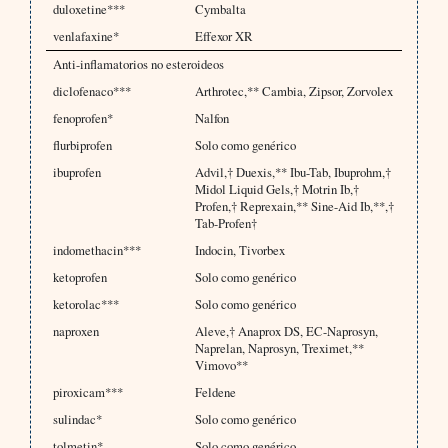
duloxetine***
Cymbalta
venlafaxine*
Effexor XR
Anti-inflamatorios no esteroideos
diclofenaco***
Arthrotec,** Cambia, Zipsor, Zorvolex
fenoprofen*
Nalfon
flurbiprofen
Solo como genérico
ibuprofen
Advil,† Duexis,** Ibu-Tab, Ibuprohm,†
Midol Liquid Gels,† Motrin Ib,†
Profen,† Reprexain,** Sine-Aid Ib,**,†
Tab-Profen†
indomethacin***
Indocin, Tivorbex
ketoprofen
Solo como genérico
ketorolac***
Solo como genérico
naproxen
Aleve,† Anaprox DS, EC-Naprosyn,
Naprelan, Naprosyn, Treximet,**
Vimovo**
piroxicam***
Feldene
sulindac*
Solo como genérico
tolmetin*
Solo como genérico