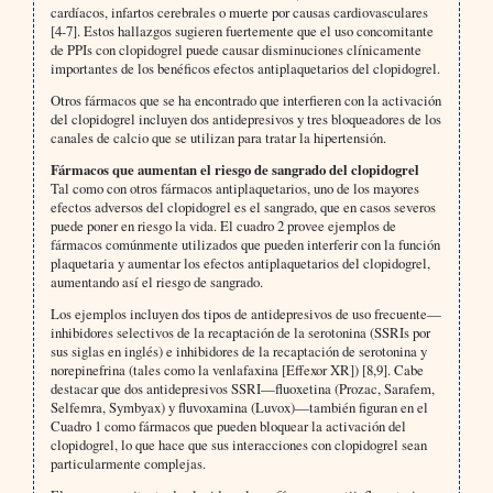
cardíacos, infartos cerebrales o muerte por causas cardiovasculares
[4-7]. Estos hallazgos sugieren fuertemente que el uso concomitante
de PPIs con clopidogrel puede causar disminuciones clínicamente
importantes de los benéficos efectos antiplaquetarios del clopidogrel.
Otros fármacos que se ha encontrado que interfieren con la activación
del clopidogrel incluyen dos antidepresivos y tres bloqueadores de los
canales de calcio que se utilizan para tratar la hipertensión.
Fármacos que aumentan el riesgo de sangrado del clopidogrel
Tal como con otros fármacos antiplaquetarios, uno de los mayores
efectos adversos del clopidogrel es el sangrado, que en casos severos
puede poner en riesgo la vida. El cuadro 2 provee ejemplos de
fármacos comúnmente utilizados que pueden interferir con la función
plaquetaria y aumentar los efectos antiplaquetarios del clopidogrel,
aumentando así el riesgo de sangrado.
Los ejemplos incluyen dos tipos de antidepresivos de uso frecuente—
inhibidores selectivos de la recaptación de la serotonina (SSRIs por
sus siglas en inglés) e inhibidores de la recaptación de serotonina y
norepinefrina (tales como la venlafaxina [Effexor XR]) [8,9]. Cabe
destacar que dos antidepresivos SSRI—fluoxetina (Prozac, Sarafem,
Selfemra, Symbyax) y fluvoxamina (Luvox)—también figuran en el
Cuadro 1 como fármacos que pueden bloquear la activación del
clopidogrel, lo que hace que sus interacciones con clopidogrel sean
particularmente complejas.