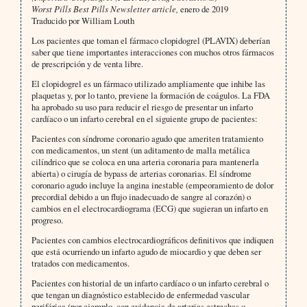
Worst Pills Best Pills Newsletter article,
enero de 2019
Traducido por William Louth
Los pacientes que toman el fármaco clopidogrel (PLAVIX) deberían
saber que tiene importantes interacciones con muchos otros fármacos
de prescripción y de venta libre.
El clopidogrel es un fármaco utilizado ampliamente que inhibe las
plaquetas y, por lo tanto, previene la formación de coágulos. La FDA
ha aprobado su uso para reducir el riesgo de presentar un infarto
cardíaco o un infarto cerebral en el siguiente grupo de pacientes:
Pacientes con síndrome coronario agudo que ameriten tratamiento
con medicamentos, un stent (un aditamento de malla metálica
cilíndrico que se coloca en una arteria coronaria para mantenerla
abierta) o cirugía de bypass de arterias coronarias. El síndrome
coronario agudo incluye la angina inestable (empeoramiento de dolor
precordial debido a un flujo inadecuado de sangre al corazón) o
cambios en el electrocardiograma (ECG) que sugieran un infarto en
progreso.
Pacientes con cambios electrocardiográficos definitivos que indiquen
que está ocurriendo un infarto agudo de miocardio y que deben ser
tratados con medicamentos.
Pacientes con historial de un infarto cardíaco o un infarto cerebral o
que tengan un diagnóstico establecido de enfermedad vascular
periférica (por ejemplo, con evidencia de arterias estrechas o