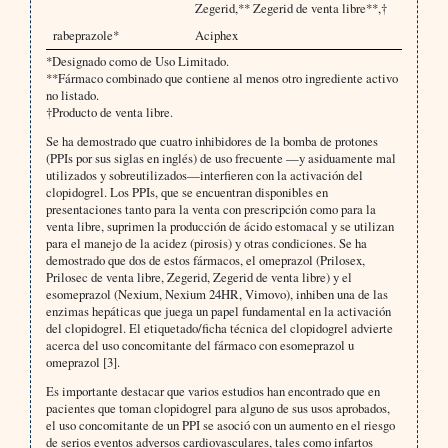
Zegerid,** Zegerid de venta libre**,†
rabeprazole*
Aciphex
*Designado como de Uso Limitado.
**Fármaco combinado que contiene al menos otro ingrediente activo
no listado.
†Producto de venta libre.
Se ha demostrado que cuatro inhibidores de la bomba de protones
(PPIs por sus siglas en inglés) de uso frecuente —y asiduamente mal
utilizados y sobreutilizados—interfieren con la activación del
clopidogrel. Los PPIs, que se encuentran disponibles en
presentaciones tanto para la venta con prescripción como para la
venta libre, suprimen la producción de ácido estomacal y se utilizan
para el manejo de la acidez (pirosis) y otras condiciones. Se ha
demostrado que dos de estos fármacos, el omeprazol (Prilosex,
Prilosec de venta libre, Zegerid, Zegerid de venta libre) y el
esomeprazol (Nexium, Nexium 24HR, Vimovo), inhiben una de las
enzimas hepáticas que juega un papel fundamental en la activación
del clopidogrel. El etiquetado/ficha técnica del clopidogrel advierte
acerca del uso concomitante del fármaco con esomeprazol u
omeprazol [3].
Es importante destacar que varios estudios han encontrado que en
pacientes que toman clopidogrel para alguno de sus usos aprobados,
el uso concomitante de un PPI se asoció con un aumento en el riesgo
de serios eventos adversos cardiovasculares, tales como infartos