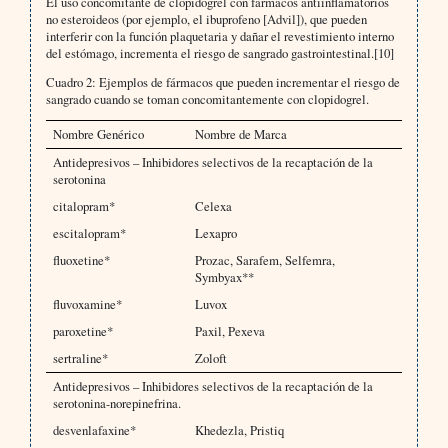
El uso concomitante de clopidogrel con fármacos antiinflamatorios
no esteroideos (por ejemplo, el ibuprofeno [Advil]), que pueden
interferir con la función plaquetaria y dañar el revestimiento interno
del estómago, incrementa el riesgo de sangrado gastrointestinal.[10]
Cuadro 2: Ejemplos de fármacos que pueden incrementar el riesgo de
sangrado cuando se toman concomitantemente con clopidogrel.
Nombre Genérico
Nombre de Marca
Antidepresivos – Inhibidores selectivos de la recaptación de la
serotonina
citalopram*
Celexa
escitalopram*
Lexapro
fluoxetine*
Prozac, Sarafem, Selfemra,
Symbyax**
fluvoxamine*
Luvox
paroxetine*
Paxil, Pexeva
sertraline*
Zoloft
Antidepresivos – Inhibidores selectivos de la recaptación de la
serotonina-norepinefrina.
desvenlafaxine*
Khedezla, Pristiq