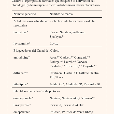
Cuadro 1: Ejemplos de fármacos que bloquean la activación del
clopidogrel y disminuyen su efectividad como inhibidor plaquetario.
Nombre genérico
Nombre de marca
Antidepresivos – Inhibidores selectivos de la reabsorción de la
serotonina
fluoxetine*
Prozac, Sarafem, Selfemra,
Symbyax**
luvoxamine*
Luvox
Bloqueadores del Canal del Calcio
amlodipine*
Azor,** Caduet,** Consensi,**
Exforge,** Lotrel,** Norvasc,
Prestalia,** Tribenzor,** Twynsta**
diltiazem*
Cardizem, Cartia XT, Diltzac, Taztia
XT, Tiazac
nifedipine*
Adalat CC, Afeditab CR, Procardia Xl
Inhibidores de la bomba de protones
esomeprazole*
Nexium, Nexium 24hr,† Vimovo**
lansoprazole*
Prevacid, Prevacid 24 Hr†
omeprazole*
Prilosec, Prilosec de venta libre,†