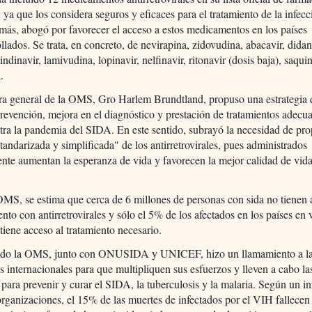
, ya que los considera seguros y eficaces para el tratamiento de la infecc
ás, abogó por favorecer el acceso a estos medicamentos en los países
llados. Se trata, en concreto, de nevirapina, zidovudina, abacavir, dida
indinavir, lamivudina, lopinavir, nelfinavir, ritonavir (dosis baja), saqui
.
ora general de la OMS, Gro Harlem Brundtland, propuso una estrategia
evención, mejora en el diagnóstico y prestación de tratamientos adecu
tra la pandemia del SIDA. En este sentido, subrayó la necesidad de pr
standarizada y simplificada" de los antirretrovirales, pues administrados
nte aumentan la esperanza de vida y favorecen la mejor calidad de vida
.
MS, se estima que cerca de 6 millones de personas con sida no tienen 
ento con antirretrovirales y sólo el 5% de los afectados en los países en 
 tiene acceso al tratamiento necesario.
lado la OMS, junto con ONUSIDA y UNICEF, hizo un llamamiento a l
s internacionales para que multipliquen sus esfuerzos y lleven a cabo la
 para prevenir y curar el SIDA, la tuberculosis y la malaria. Según un i
 organizaciones, el 15% de las muertes de infectados por el VIH fallecen