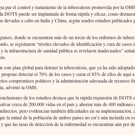
gia par el control y tratamiento de la tuberculosis promovida por la OM
a DOTS puede ser implantada de forma rápida y eficaz, como demuest
as llevadas a cabo en India y China, según sendos estudios publicados p
aíses, donde se encuentran más de un tercio de los enfermos de tuberc
ndo, se registraron “niveles elevados de identificación y cura de casos 
 y la infraestructura de sanidad pública se revelaron inadecuados” señal
ón.
e este plan global para detener la tuberculosis, que ya ha sido adoptad
e propone detectar el 70% de los casos y curar el 85% de ellos de aquí 
erios compromisos políticos y la administración adecuada de recursos fi
ía, advirtió la OMS.
conclusiones de los estudios destaca que la rápida expansión de DOTS 
salvar cerca de 200.000 vidas en el país y ahorrar más de 400 millones 
indirectos, pero evidencian también dificultades en su implementación,
ue la mitad de la población de ambos países no est’e aún incluida en es
s y que las tasas de detección de la enfermedad se encuentran aún por d