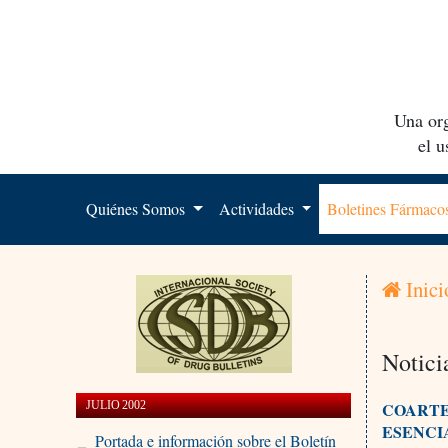
Una org
el 
Quiénes Somos
Actividades
Boletines Fármac
Inici
Notici
JULIO 2002
COARTE
ESENCI
Portada e información sobre el Boletín