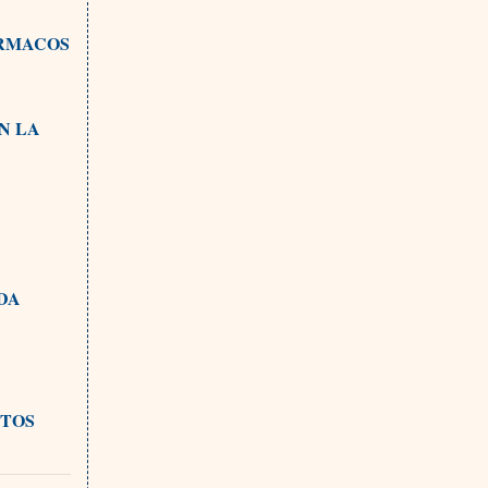
ÁRMACOS
N LA
DA
NTOS