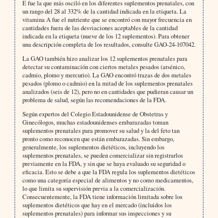
E fue la que más osciló en los diferentes suplementos prenatales, con
un rango del 28 al 332% de la cantidad indicada en la etiqueta. La
vitamina A fue el nutriente que se encontró con mayor frecuencia en
cantidades fuera de las desviaciones aceptables de la cantidad
indicada en la etiqueta (nueve de los 12 suplementos). Para obtener
una descripción completa de los resultados, consulte GAO-24-107042.
La GAO también hizo analizar los 12 suplementos prenatales para
detectar su contaminación con ciertos metales pesados (arsénico,
cadmio, plomo y mercurio). La GAO encontró trazas de dos metales
pesados (plomo o cadmio) en la mitad de los suplementos prenatales
analizados (seis de 12), pero no en cantidades que pudieran causar un
problema de salud, según las recomendaciones de la FDA.
Según expertos del Colegio Estadounidense de Obstetras y
Ginecólogos, muchas estadounidenses embarazadas toman
suplementos prenatales para promover su salud y la del feto tan
pronto como reconocen que están embarazadas. Sin embargo,
generalmente, los suplementos dietéticos, incluyendo los
suplementos prenatales, se pueden comercializar sin registrarlos
previamente en la FDA, y sin que se haya evaluado su seguridad o
eficacia. Esto se debe a que la FDA regula los suplementos dietéticos
como una categoría especial de alimentos y no como medicamentos,
lo que limita su supervisión previa a la comercialización.
Consecuentemente, la FDA tiene información limitada sobre los
suplementos dietéticos que hay en el mercado (incluidos los
suplementos prenatales) para informar sus inspecciones y su