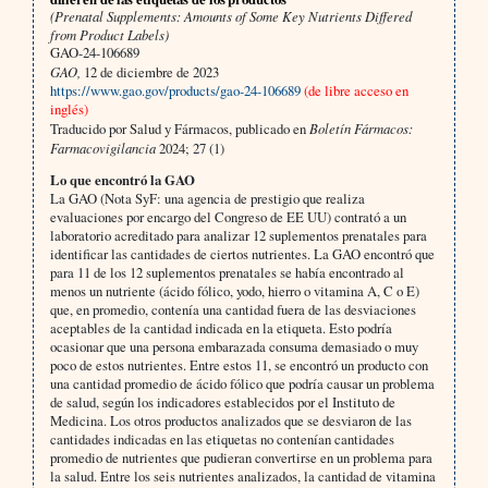
(Prenatal Supplements: Amounts of Some Key Nutrients Differed
from Product Labels)
GAO-24-106689
GAO,
12 de diciembre de 2023
https://www.gao.gov/products/gao-24-106689
(de libre acceso en
inglés)
Traducido por Salud y Fármacos, publicado en
Boletín Fármacos:
Farmacovigilancia
2024; 27 (1)
Lo que encontró la GAO
La GAO (Nota SyF: una agencia de prestigio que realiza
evaluaciones por encargo del Congreso de EE UU) contrató a un
laboratorio acreditado para analizar 12 suplementos prenatales para
identificar las cantidades de ciertos nutrientes. La GAO encontró que
para 11 de los 12 suplementos prenatales se había encontrado al
menos un nutriente (ácido fólico, yodo, hierro o vitamina A, C o E)
que, en promedio, contenía una cantidad fuera de las desviaciones
aceptables de la cantidad indicada en la etiqueta. Esto podría
ocasionar que una persona embarazada consuma demasiado o muy
poco de estos nutrientes. Entre estos 11, se encontró un producto con
una cantidad promedio de ácido fólico que podría causar un problema
de salud, según los indicadores establecidos por el Instituto de
Medicina. Los otros productos analizados que se desviaron de las
cantidades indicadas en las etiquetas no contenían cantidades
promedio de nutrientes que pudieran convertirse en un problema para
la salud. Entre los seis nutrientes analizados, la cantidad de vitamina