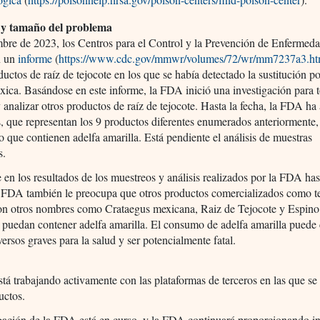
y tamaño del problema
bre de 2023, los Centros para el Control y la Prevención de Enfermed
n un
informe
(
https://www.cdc.gov/mmwr/volumes/72/wr/mm7237a3.h
ductos de raíz de tejocote en los que se había detectado la sustitución po
óxica. Basándose en este informe, la FDA inició una investigación para 
 analizar otros productos de raíz de tejocote. Hasta la fecha, la FDA ha
, que representan los 9 productos diferentes enumerados anteriormente,
o que contienen adelfa amarilla. Está pendiente el análisis de muestras
s.
en los resultados de los muestreos y análisis realizados por la FDA has
a FDA también le preocupa que otros productos comercializados como t
con otros nombres como Crataegus mexicana, Raiz de Tejocote y Espino
puedan contener adelfa amarilla. El consumo de adelfa amarilla puede
versos graves para la salud y ser potencialmente fatal.
á trabajando activamente con las plataformas de terceros en las que s
uctos.
igación de la FDA está en curso, y la FDA continuará proporcionando i