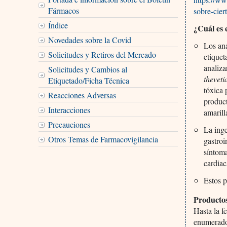
Fármacos
sobre-cier
Índice
¿Cuál es 
Novedades sobre la Covid
Los an
Solicitudes y Retiros del Mercado
etiquet
analiza
Solicitudes y Cambios al
theveti
Etiquetado/Ficha Técnica
tóxica 
Reacciones Adversas
product
Interacciones
amarill
Precauciones
La inge
Otros Temas de Farmacovigilancia
gastroi
síntoma
cardiac
Estos p
Producto
Hasta la f
enumerados