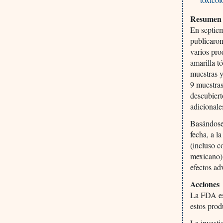
Resumen 
En septiem
publicaro
varios pro
amarilla t
muestras y
9 muestras
descubiert
adicionale
Basándose 
fecha, a l
(incluso 
mexicano) 
efectos ad
Acciones
La FDA est
estos prod
La invest