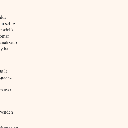
ades
tm
) sobre
r adelfa
tomar
 analizado
 y ha
ta la
ejocote
 causar
e venden
nformación