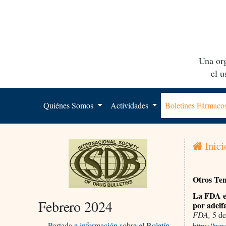
Una org
el 
Quiénes Somos
Actividades
Boletines Fármac
Inici
Otros Tem
La FDA em
Febrero 2024
por adelf
FDA,
5 de
Portada e información sobre el Boletín
https://ww