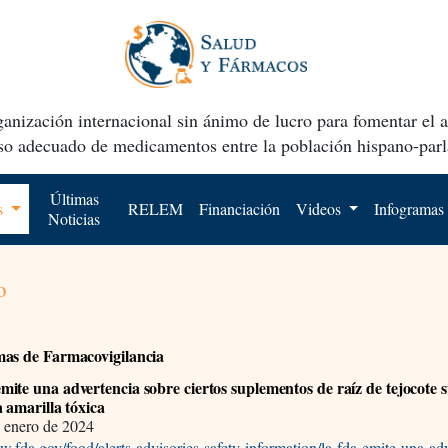
anización internacional sin ánimo de lucro para fomentar el 
uso adecuado de medicamentos entre la población hispano-parl
Últimas
os
RELEM
Financiación
Videos
Infogramas
Noticias
o
as de Farmacovigilancia
ite una advertencia sobre ciertos suplementos de raíz de tejocote s
a amarilla tóxica
 enero de 2024
w.fda.gov/food/alerts-advisories-safety-information/la-fda-emite-una-ad