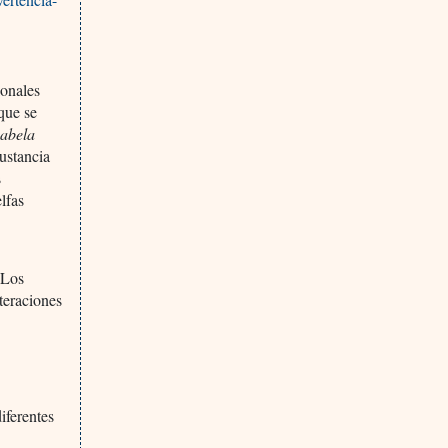
ionales
que se
abela
ustancia
s
lfas
 Los
teraciones
iferentes