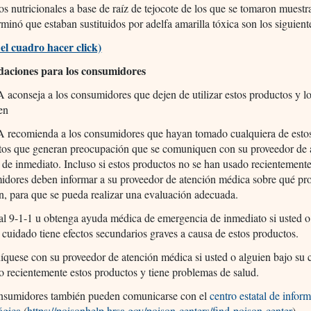
s nutricionales a base de raíz de tejocote de los que se tomaron muestra
inó que estaban sustituidos por adelfa amarilla tóxica son los siguient
 el cuadro hacer click)
aciones para los consumidores
aconseja a los consumidores que dejen de utilizar estos productos y l
en
 recomienda a los consumidores que hayan tomado cualquiera de esto
tos que generan preocupación que se comuniquen con su proveedor de 
de inmediato. Incluso si estos productos no se han usado recientemente
idores deben informar a su proveedor de atención médica sobre qué pr
, para que se pueda realizar una evaluación adecuada.
al 9-1-1 u obtenga ayuda médica de emergencia de inmediato si usted o
 cuidado tiene efectos secundarios graves a causa de estos productos.
quese con su proveedor de atención médica si usted o alguien bajo su 
o recientemente estos productos y tiene problemas de salud.
nsumidores también pueden comunicarse con el
centro estatal de infor
ógica
(
https://poisonhelp.hrsa.gov/poison-centers/find-poison-center
).