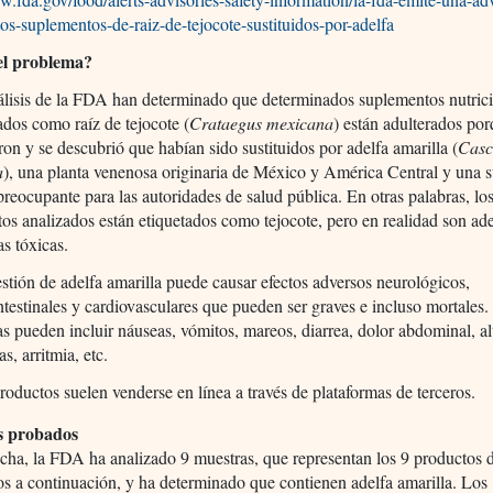
tos-suplementos-de-raiz-de-tejocote-sustituidos-por-adelfa
el problema?
álisis de la FDA han determinado que determinados suplementos nutric
ados como raíz de tejocote (
Crataegus mexicana
) están adulterados por
ron y se descubrió que habían sido sustituidos por adelfa amarilla (
Casc
a
), una planta venenosa originaria de México y América Central y una s
preocupante para las autoridades de salud pública. En otras palabras, lo
os analizados están etiquetados como tejocote, pero en realidad son ade
as tóxicas.
stión de adelfa amarilla puede causar efectos adversos neurológicos,
ntestinales y cardiovasculares que pueden ser graves e incluso mortales.
s pueden incluir náuseas, vómitos, mareos, diarrea, dolor abdominal, al
as, arritmia, etc.
roductos suelen venderse en línea a través de plataformas de terceros.
s probados
echa, la FDA ha analizado 9 muestras, que representan los 9 productos d
 a continuación, y ha determinado que contienen adelfa amarilla. Los