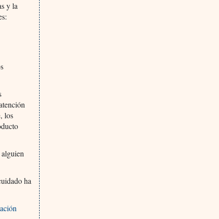
s y la
es:
os
s
atención
, los
oducto
 alguien
cuidado ha
mación