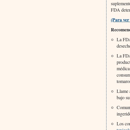
suplemento
FDA determ
(Para ver
Recomend
La FDA 
desech
La FDA
produc
médica 
consum
tomaron
Llame 
bajo su
Comuní
ingerid
Los co
toxicol