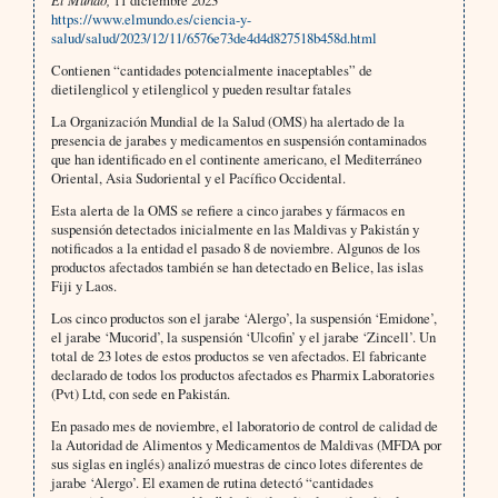
https://www.elmundo.es/ciencia-y-
salud/salud/2023/12/11/6576e73de4d4d827518b458d.html
Contienen “cantidades potencialmente inaceptables” de
dietilenglicol y etilenglicol y pueden resultar fatales
La Organización Mundial de la Salud (OMS) ha alertado de la
presencia de jarabes y medicamentos en suspensión contaminados
que han identificado en el continente americano, el Mediterráneo
Oriental, Asia Sudoriental y el Pacífico Occidental.
Esta alerta de la OMS se refiere a cinco jarabes y fármacos en
suspensión detectados inicialmente en las Maldivas y Pakistán y
notificados a la entidad el pasado 8 de noviembre. Algunos de los
productos afectados también se han detectado en Belice, las islas
Fiji y Laos.
Los cinco productos son el jarabe ‘Alergo’, la suspensión ‘Emidone’,
el jarabe ‘Mucorid’, la suspensión ‘Ulcofin’ y el jarabe ‘Zincell’. Un
total de 23 lotes de estos productos se ven afectados. El fabricante
declarado de todos los productos afectados es Pharmix Laboratories
(Pvt) Ltd, con sede en Pakistán.
En pasado mes de noviembre, el laboratorio de control de calidad de
la Autoridad de Alimentos y Medicamentos de Maldivas (MFDA por
sus siglas en inglés) analizó muestras de cinco lotes diferentes de
jarabe ‘Alergo’. El examen de rutina detectó “cantidades