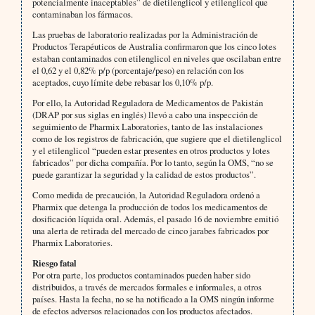
potencialmente inaceptables” de dietilenglicol y etilenglicol que
contaminaban los fármacos.
Las pruebas de laboratorio realizadas por la Administración de
Productos Terapéuticos de Australia confirmaron que los cinco lotes
estaban contaminados con etilenglicol en niveles que oscilaban entre
el 0,62 y el 0,82% p/p (porcentaje/peso) en relación con los
aceptados, cuyo límite debe rebasar los 0,10% p/p.
Por ello, la Autoridad Reguladora de Medicamentos de Pakistán
(DRAP por sus siglas en inglés) llevó a cabo una inspección de
seguimiento de Pharmix Laboratories, tanto de las instalaciones
como de los registros de fabricación, que sugiere que el dietilenglicol
y el etilenglicol “pueden estar presentes en otros productos y lotes
fabricados” por dicha compañía. Por lo tanto, según la OMS, “no se
puede garantizar la seguridad y la calidad de estos productos”.
Como medida de precaución, la Autoridad Reguladora ordenó a
Pharmix que detenga la producción de todos los medicamentos de
dosificación líquida oral. Además, el pasado 16 de noviembre emitió
una alerta de retirada del mercado de cinco jarabes fabricados por
Pharmix Laboratories.
Riesgo fatal
Por otra parte, los productos contaminados pueden haber sido
distribuidos, a través de mercados formales e informales, a otros
países. Hasta la fecha, no se ha notificado a la OMS ningún informe
de efectos adversos relacionados con los productos afectados.