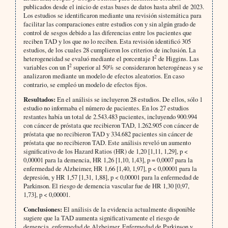
publicados desde el inicio de estas bases de datos hasta abril de 2023.
Los estudios se identificaron mediante una revisión sistemática para
facilitar las comparaciones entre estudios con y sin algún grado de
control de sesgos debido a las diferencias entre los pacientes que
reciben TAD y los que no lo reciben. Esta revisión identificó 305
estudios, de los cuales 28 cumplieron los criterios de inclusión. La
2
heterogeneidad se evaluó mediante el porcentaje I
de Higgins. Las
2
variables con un I
superior al 50% se consideraron heterogéneas y se
analizaron mediante un modelo de efectos aleatorios. En caso
contrario, se empleó un modelo de efectos fijos.
Resultados:
En el análisis se incluyeron 28 estudios. De ellos, sólo 1
estudio no informaba el número de pacientes. En los 27 estudios
restantes había un total de 2.543.483 pacientes, incluyendo 900.994
con cáncer de próstata que recibieron TAD, 1.262.905 con cáncer de
próstata que no recibieron TAD y 334.682 pacientes sin cáncer de
próstata que no recibieron TAD. Este análisis reveló un aumento
significativo de los Hazard Ratios (HR) de 1,20 [1,11, 1,29], p <
0,00001 para la demencia, HR 1,26 [1,10, 1,43], p = 0,0007 para la
enfermedad de Alzheimer, HR 1,66 [1,40, 1,97], p < 0,00001 para la
depresión, y HR 1,57 [1,31, 1,88], p < 0,00001 para la enfermedad de
Parkinson. El riesgo de demencia vascular fue de HR 1,30 [0,97,
1,73], p < 0,00001.
Conclusiones:
El análisis de la evidencia actualmente disponible
sugiere que la TAD aumenta significativamente el riesgo de
demencia, enfermedad de Alzheimer, Enfermedad de Parkinson y