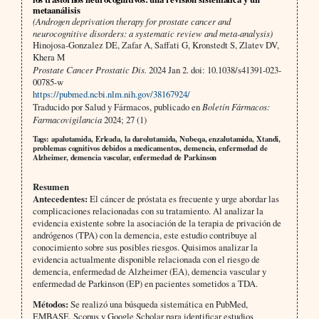
metaanálisis
(Androgen deprivation therapy for prostate cancer and
neurocognitive disorders: a systematic review and meta-analysis)
Hinojosa-Gonzalez DE, Zafar A, Saffati G, Kronstedt S, Zlatev DV,
Khera M
Prostate Cancer Prostatic Dis.
2024 Jan 2. doi: 10.1038/s41391-023-
00785-w
https://pubmed.ncbi.nlm.nih.gov/38167924/
Traducido por Salud y Fármacos, publicado en
Boletín Fármacos:
Farmacovigilancia
2024; 27 (1)
Tags: apalutamida, Erleada, la darolutamida, Nubeqa, enzalutamida, Xtandi,
problemas cognitivos debidos a medicamentos, demencia, enfermedad de
Alzheimer, demencia vascular, enfermedad de Parkinson
Resumen
Antecedentes:
El cáncer de próstata es frecuente y urge abordar las
complicaciones relacionadas con su tratamiento. Al analizar la
evidencia existente sobre la asociación de la terapia de privación de
andrógenos (TPA) con la demencia, este estudio contribuye al
conocimiento sobre sus posibles riesgos. Quisimos analizar la
evidencia actualmente disponible relacionada con el riesgo de
demencia, enfermedad de Alzheimer (EA), demencia vascular y
enfermedad de Parkinson (EP) en pacientes sometidos a TDA.
Métodos:
Se realizó una búsqueda sistemática en PubMed,
EMBASE, Scopus y Google Scholar para identificar estudios