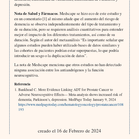
depresión.
Nota de Salud y Fármacos
. Medscape se hizo eco de este estudio y
en un comentario [1] al mismo añade que el aumento del riesgo de
demencia se observa independientemente del tipo de tratamiento y
de su duración, pero se requieren análisis cuantitativos para entender
mejor el impacto de los diferentes tratamientos, así como de su
duración. Según el autor del metaanálisis “Es importante señalar que
algunos estudios pueden haber utilizado bases de datos similares y
las cohortes de pacientes podrían estar superpuestas, lo que podría
introducir un sesgo o la duplicación de datos”.
La nota de Medscape menciona que otros estudios no han detectado
ninguna asociación entre los antiandrógenos y la función
neurocognitiva.
Referencia
Bankhead C. More Evidence Linking ADT for Prostate Cancer to
Adverse Neurocognitive Effects— Meta-analysis shows increased risk of
dementia, Parkinson’s, depression. MedPage Today January 9, 2024
https://www.medpagetoday.com/hematologyoncology/prostatecancer/108
193
creado el 16 de Febrero de 2024