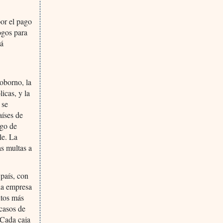
or el pago
ogos para
tá
soborno, la
icas, y la
 se
aíses de
ago de
le. La
as multas a
 país, con
 la empresa
ntos más
 casos de
 Cada caja