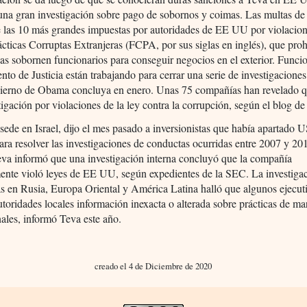
una gran investigación sobre pago de sobornos y coimas. Las multas de
e las 10 más grandes impuestas por autoridades de EE UU por violacion
cticas Corruptas Extranjeras (FCPA, por sus siglas en inglés), que pro
as sobornen funcionarios para conseguir negocios en el exterior. Funcio
to de Justicia están trabajando para cerrar una serie de investigaciones
bierno de Obama concluya en enero. Unas 75 compañías han revelado q
tigación por violaciones de la ley contra la corrupción, según el blog d
sede en Israel, dijo el mes pasado a inversionistas que había apartado
ara resolver las investigaciones de conductas ocurridas entre 2007 y 20
eva informó que una investigación interna concluyó que la compañía
ente violó leyes de EE UU, según expedientes de la SEC. La investiga
as en Rusia, Europa Oriental y América Latina halló que algunos ejecut
utoridades locales información inexacta o alterada sobre prácticas de ma
ales, informó Teva este año.
creado el 4 de Diciembre de 2020