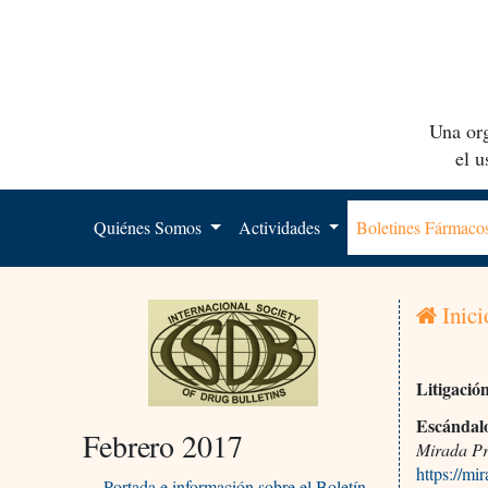
Una org
el 
Quiénes Somos
Actividades
Boletines Fármac
Inici
Litigació
Escándalo
Febrero 2017
Mirada Pr
https://mi
Portada e información sobre el Boletín