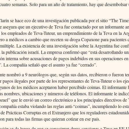
 cuatro semanas. Solo para un año de tratamiento, hay que desembolsar
Clarín se hace eco de una investigación publicada por el sitio “The Time
ue asegura que un ejecutivo de Teva fue contactado por un informante a
 los empleados de Teva-Tuteur, un emprendimiento de la Teva en la Arg
ero a médicos a cambio que receten su droga Copaxone para pacientes 
 múltiple. La existencia de una investigación sobre la Argentina fue con
 la publicación israelí. La empresa confirmó que “está desarrollando u
ión interna sobre acusaciones de pagos indebidos en sus operaciones en
. La compañía señaló que el asunto ya fue “cerrado”.
nte nombró a 9 neurólogos que, según sus datos, recibieron o fueron te
ir pagos ilegales por parte de los representantes de Teva-Tuteur o los eje
gunos de los médicos aceptaron haber percibido coimas. El informante 
sus nombres, ubicaciones y números de teléfonos. El informante le indic
srael” que le envió un correo electrónico a los principales directivos de
compañía estaba violando las reglas anti-“coimas”, incumpliendo lo est
 de Prácticas Corruptas en el Extranjero que los reguladores estadounid
ron para todas las firmas que quieran cotizar en ese país.
ación se da luego de que se conocieran duras sanciones a Teva en EE U