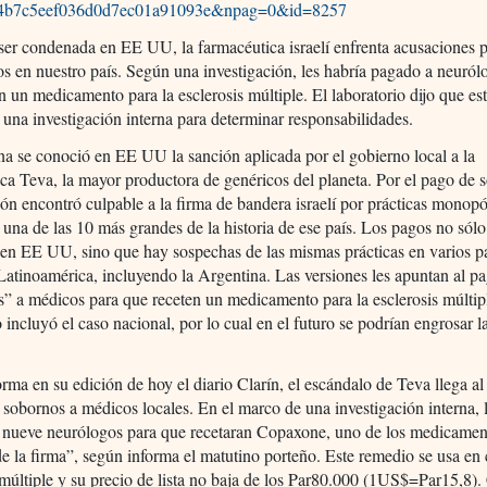
4b7c5eef036d0d7ec01a91093e&npag=0&id=8257
er condenada en EE UU, la farmacéutica israelí enfrenta acusaciones p
s en nuestro país. Según una investigación, les habría pagado a neuról
n un medicamento para la esclerosis múltiple. El laboratorio dijo que es
 una investigación interna para determinar responsabilidades.
a se conoció en EE UU la sanción aplicada por el gobierno local a la
ca Teva, la mayor productora de genéricos del planeta. Por el pago de 
ión encontró culpable a la firma de bandera israelí por prácticas monopól
 una de las 10 más grandes de la historia de ese país. Los pagos no sólo
 en EE UU, sino que hay sospechas de las mismas prácticas en varios p
atinoamérica, incluyendo la Argentina. Las versiones les apuntan al p
s” a médicos para que receten un medicamento para la esclerosis múltip
 incluyó el caso nacional, por lo cual en el futuro se podrían engrosar l
rma en su edición de hoy el diario Clarín, el escándalo de Teva llega al
 sobornos a médicos locales. En el marco de una investigación interna,
a nueve neurólogos para que recetaran Copaxone, uno de los medicame
de la firma”, según informa el matutino porteño. Este remedio se usa en
 múltiple y su precio de lista no baja de los Par80.000 (1US$=Par15,8).