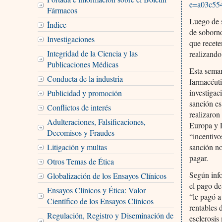
e=a03c55
Fármacos
Luego de s
Índice
de soborno
Investigaciones
que recete
Integridad de la Ciencia y las
realizando
Publicaciones Médicas
Esta seman
Conducta de la industria
farmacéuti
investigac
Publicidad y promoción
sanción es
Conflictos de interés
realizaron
Adulteraciones, Falsificaciones,
Europa y L
Decomisos y Fraudes
“incentivo
Litigación y multas
sanción no
pagar.
Otros Temas de Ética
Según info
Globalización de los Ensayos Clínicos
el pago de
Ensayos Clínicos y Ética: Valor
“le pagó 
Científico de los Ensayos Clínicos
rentables 
Regulación, Registro y Diseminación de
esclerosis