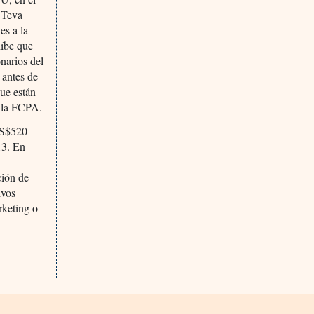
 Teva
es a la
híbe que
narios del
 antes de
ue están
e la FCPA.
 US$520
13. En
ción de
ivos
rketing o