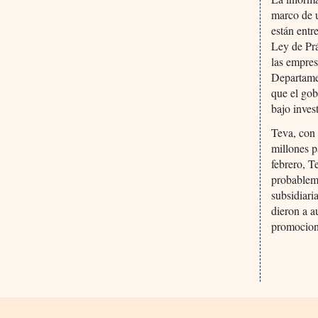
marco de 
están entr
Ley de Prá
las empres
Departamen
que el go
bajo inves
Teva, con 
millones p
febrero, T
probablem
subsidiari
dieron a a
promocion