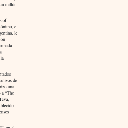
 un millón
s of
nónimo, e
entina, le
con
firmada
na
 la
ntados
cutivos de
hizo una
ó a “The
 Teva,
ablecido
enses
U, en el