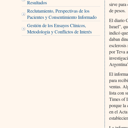
Resultados
sirve para
de pesos.
Reclutamiento, Perspectivas de los
Pacientes y Consentimiento Informado
El diario 
Gestión de los Ensayos Clínicos,
Israel”, q
Metodología y Conflictos de Interés
indicó que
daban din
esclerosis
por Teva a
investigac
Argentina”
El informa
para recib
ventas. Al
lista con 
Times of I
porque la 
en el Acta
establecie
La inform