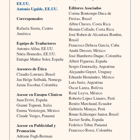
EE.UU.
Editores Asociados
Antonio Ugalde, EE.UU.
Corina Bontempo Duca de
Corresponsales
Freitas, Brasil
Albin Chaves, Costa Rica
Rafaela Sierra, Centro
Hernán Collado, Costa Rica
América
José Ruben de Alcantara Bonfim,
Brasil
Equipo de Traductores
Francisco Debesa García, Cuba
Antonio Alfau, EE.UU.
Anahí Dresser, México
Núria Homedes, EE.UU.
José Humberto Duque, Colombia
Enrique Muñoz Soler, España
Albert Figueras, España
Sergio Gonorazky, Argentina
Asesores de Ética
Alejandro Goyret, Uruguay
Claudio Lorenzo, Brasil
Eduardo Hernández, México
Jan Helge Solbakk, Noruega
Luis Justo, Argentina
Jaime Escobar, Colombia
Óscar Lanza, Bolivia
René Leyva, México
Asesor en Ensayos Clínicos
Roberto López Linares, Perú
Juan Erviti, España
Benito Marchand, Ecuador
Gianni Tognoni, Italia
Gabriela Minaya, Perú
Emma Verástegui, México
Bruno Schlemper Junior, Brasil
Claude Verges, Panamá
Xavier Seuba, España
Federico Tobar, Panamá
Asesor en Publicidad y
Francisco Rossi, Colombia
Promoción
Adriane Fugh-Berman