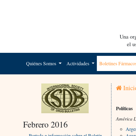
Una org
el 
Quiénes Somos
Actividades
Boletines Fármac
Inici
Políticas
América L
Febrero 2016
Argen
Portada e información sobre el Boletín
Argen