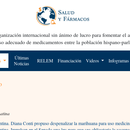
anización internacional sin ánimo de lucro para fomentar el 
uso adecuado de medicamentos entre la población hispano-parl
Últimas
os
RELEM
Financiación
Videos
Infogramas
Noticias
o
atina
tina. Diana Conti propuso despenalizar la marihuana para uso medicin
tina. Impulsan en el Senado una ley para que sea obligatoria la vacuna