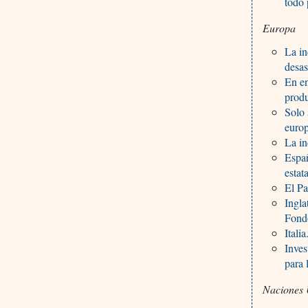
todo 
Europa
La in
desas
En en
prod
Solo 
euro
La in
Españ
estat
El Pa
Ingl
Fond
Itali
Inves
para 
Naciones 