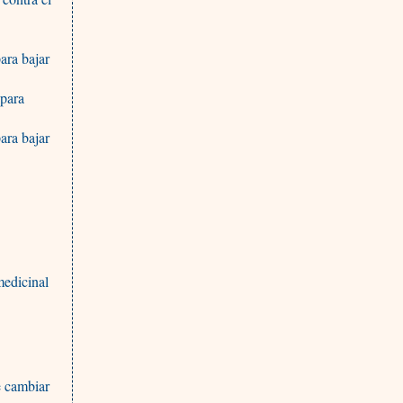
ara bajar
 para
ara bajar
medicinal
e cambiar