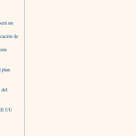
será un
icación de
ción
l plan
 del
e EE UU