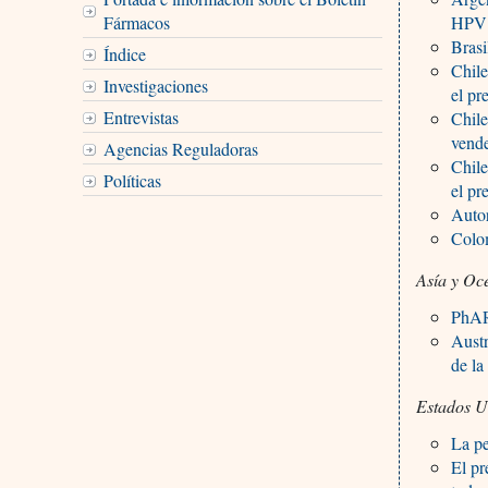
Fármacos
HPV 
Brasi
Índice
Chile
Investigaciones
el pr
Entrevistas
Chile
vend
Agencias Reguladoras
Chile
Políticas
el pr
Autor
Colo
Asía y Oc
PhARM
Austr
de la
Estados U
La pe
El pr