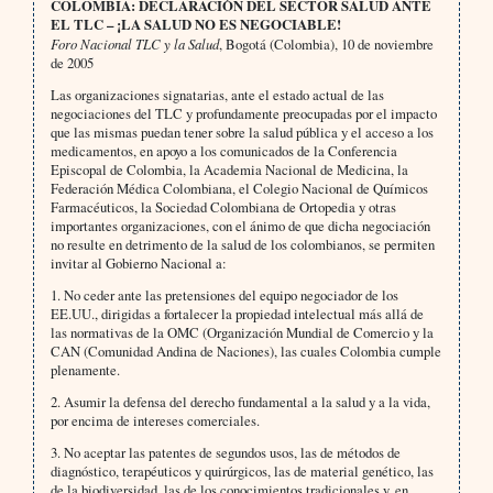
COLOMBIA: DECLARACIÓN DEL SECTOR SALUD ANTE
EL TLC – ¡LA SALUD NO ES NEGOCIABLE!
Foro Nacional TLC y la Salud
, Bogotá (Colombia),
10 de noviembre
de 2005
Las organizaciones signatarias, ante el estado actual de las
negociaciones del TLC y profundamente preocupadas por el impacto
que las mismas puedan tener sobre la salud pública y el acceso a los
medicamentos, en apoyo a los comunicados de la Conferencia
Episcopal de Colombia, la Academia Nacional de Medicina, la
Federación Médica Colombiana, el Colegio Nacional de Químicos
Farmacéuticos, la Sociedad Colombiana de Ortopedia y otras
importantes organizaciones, con el ánimo de que dicha negociación
no resulte en detrimento de la salud de los colombianos, se permiten
invitar al Gobierno Nacional a:
1. No ceder ante las pretensiones del equipo negociador de los
EE.UU., dirigidas a fortalecer la propiedad intelectual más allá de
las normativas de la OMC (Organización Mundial de Comercio y la
CAN (Comunidad Andina de Naciones), las cuales Colombia cumple
plenamente.
2. Asumir la defensa del derecho fundamental a la salud y a la vida,
por encima de intereses comerciales.
3. No aceptar las patentes de segundos usos, las de métodos de
diagnóstico, terapéuticos y quirúrgicos, las de material genético, las
de la biodiversidad, las de los conocimientos tradicionales y, en