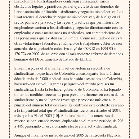
En Colombia, los trabajadores continúan enfrentando varios
obstáculos legales y prácticos para el ejercicio de sus derechos de
libre asociación, afiliación a sindicatos y negociación colectiva. Las
limitaciones al derecho de negociación colectiva y de huelga en el
sector público y privado, y las leyes y prácticas que permiten a los
empleadores sortear a los sindicatos y negociar directamente con los
empleados o con asociaciones no sindicales, son características de
las privaciones que existen en Colombia. Como resultado de estas y
otras violaciones laborales, el número de trabajadores cubiertos con
acuerdos de negociación colectiva cayó de 409.918 en 1994-95 a
176.774 en 2002, de acuerdo con el más reciente informe de derechos
humanos del Departamento de Estado de EE.UU.
Sin embargo, es el alarmante nivel de violencia en contra de
sindicalistas lo que hace de Colombia un caso aparte. En la última
década, más de 2.000 sindicalistas han sido asesinados en Colombia,
haciendo con esto el lugar más peligroso del mundo para ser un
sindicalista. Hasta la fecha, el gobierno de Colombia no ha logrado
tomar las medidas necesarias para prevenir crímenes en contra de los
sindicalistas, y no ha logrado investigar y procesar más que a un
puñado del número total de casos. Es dentro de este contexto cercano
a la impunidad total que 94 sindicalistas fueron asesinados el 2004,
más que los 91 del 2003 [10]. Adicionalmente, las amenazas de
muerte se han, cuando menos, duplicado en el mismo período, de 296
a 445, generando un escalofriante efecto en la actividad sindical.
Aunque el informe de mitad de año del 2005 de la Escuela Nacional