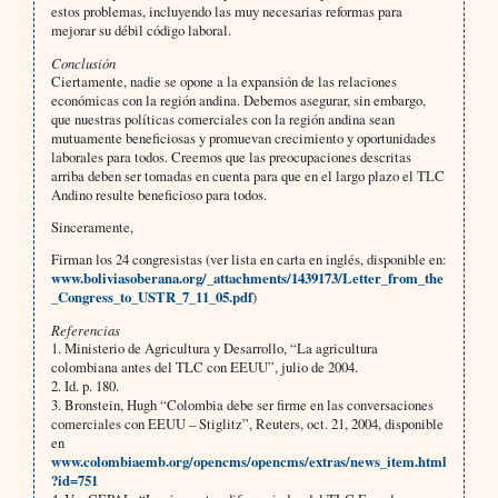
estos problemas, incluyendo las muy necesarias reformas para
mejorar su débil código laboral.
Conclusión
Ciertamente, nadie se opone a la expansión de las relaciones
económicas con la región andina. Debemos asegurar, sin embargo,
que nuestras políticas comerciales con la región andina sean
mutuamente beneficiosas y promuevan crecimiento y oportunidades
laborales para todos. Creemos que las preocupaciones descritas
arriba deben ser tomadas en cuenta para que en el largo plazo el TLC
Andino resulte beneficioso para todos.
Sinceramente,
Firman los 24 congresistas (ver lista en carta en inglés, disponible en:
www.boliviasoberana.org/_attachments/1439173/Letter_from_the
_Congress_to_USTR_7_11_05.pdf
)
Referencias
1. Ministerio de Agricultura y Desarrollo, “La agricultura
colombiana antes del TLC con EEUU”, julio de 2004.
2. Id. p. 180.
3. Bronstein, Hugh “Colombia debe ser firme en las conversaciones
comerciales con EEUU – Stiglitz”, Reuters, oct. 21, 2004, disponible
en
www.colombiaemb.org/opencms/opencms/extras/news_item.html
?id=751