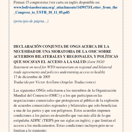
Firman 15 congresistas (ver carta en inglés disponible en:
www.boliviasoberana.org/_attachments/1439173/Letter_from_the
_Congress_to_USTR_10_11_05.pdf
)
(principio de página…)
DECLARACIÓN CONJUNTA DE ONGS ACERCA DE LA
NECESIDAD DE UNA MORATORIA DE LA OMC SOBRE
ACUERDOS BILATERALES Y REGIONALES, Y POLÍTICAS
QUE SOCAVAN EL ACCESO A LA SALUD
(Joint NGO
Statement on need for WTO moratorium on regional and bilateral
trade agreements and policies undermining access to health)
17 de diciembre de 2005
Traducido por Víctor Arellano (Angelav Traducciones)
Las siguientes ONGs solicitaron a los miembros de la Organización
Mundial del Comercio (OMC) y a los que participan en las
negociaciones comerciales que protegiesen al público de la explosión
de acuerdos comerciales regionales y bilaterales que solo benefician
a una de las partes y que son peligrosos. Estos acuerdos imponen
condiciones a los países en desarrollo que van más allá de lo que
estipulaba ADPIC (TRIPS por sus siglas en inglés), y que limitan el
acceso a los medicamentos. Estas condiciones incluyen pero no se
limitan a lo siguiente: