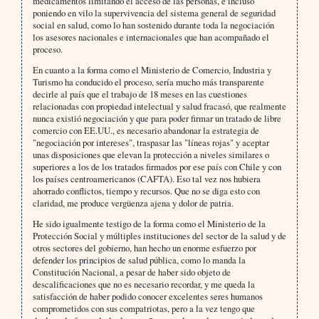
medicamentos limitando el acceso de las personas, e incluso
poniendo en vilo la supervivencia del sistema general de seguridad
social en salud, como lo han sostenido durante toda la negociación
los asesores nacionales e internacionales que han acompañado el
proceso.
En cuanto a la forma como el Ministerio de Comercio, Industria y
Turismo ha conducido el proceso, sería mucho más transparente
decirle al país que el trabajo de 18 meses en las cuestiones
relacionadas con propiedad intelectual y salud fracasó, que realmente
nunca existió negociación y que para poder firmar un tratado de libre
comercio con EE.UU., es necesario abandonar la estrategia de
"negociación por intereses", traspasar las "líneas rojas" y aceptar
unas disposiciones que elevan la protección a niveles similares o
superiores a los de los tratados firmados por ese país con Chile y con
los países centroamericanos (CAFTA). Eso tal vez nos hubiera
ahorrado conflictos, tiempo y recursos. Que no se diga esto con
claridad, me produce vergüenza ajena y dolor de patria.
He sido igualmente testigo de la forma como el Ministerio de la
Protección Social y múltiples instituciones del sector de la salud y de
otros sectores del gobierno, han hecho un enorme esfuerzo por
defender los principios de salud pública, como lo manda la
Constitución Nacional, a pesar de haber sido objeto de
descalificaciones que no es necesario recordar, y me queda la
satisfacción de haber podido conocer excelentes seres humanos
comprometidos con sus compatriotas, pero a la vez tengo que