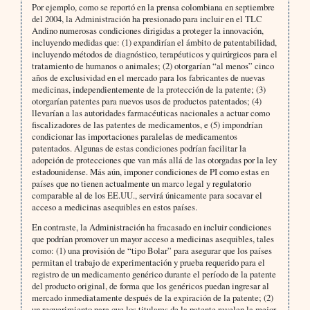
Por ejemplo, como se reportó en la prensa colombiana en septiembre
del 2004, la Administración ha presionado para incluir en el TLC
Andino numerosas condiciones dirigidas a proteger la innovación,
incluyendo medidas que: (1) expandirían el ámbito de patentabilidad,
incluyendo métodos de diagnóstico, terapéuticos y quirúrgicos para el
tratamiento de humanos o animales; (2) otorgarían “al menos” cinco
años de exclusividad en el mercado para los fabricantes de nuevas
medicinas, independientemente de la protección de la patente; (3)
otorgarían patentes para nuevos usos de productos patentados; (4)
llevarían a las autoridades farmacéuticas nacionales a actuar como
fiscalizadores de las patentes de medicamentos, e (5) impondrían
condicionar las importaciones paralelas de medicamentos
patentados. Algunas de estas condiciones podrían facilitar la
adopción de protecciones que van más allá de las otorgadas por la ley
estadounidense. Más aún, imponer condiciones de PI como estas en
países que no tienen actualmente un marco legal y regulatorio
comparable al de los EE.UU., servirá únicamente para socavar el
acceso a medicinas asequibles en estos países.
En contraste, la Administración ha fracasado en incluir condiciones
que podrían promover un mayor acceso a medicinas asequibles, tales
como: (1) una provisión de “tipo Bolar” para asegurar que los países
permitan el trabajo de experimentación y prueba requerido para el
registro de un medicamento genérico durante el período de la patente
del producto original, de forma que los genéricos puedan ingresar al
mercado inmediatamente después de la expiración de la patente; (2)
un requerimiento para que los titulares de la patente revelen la mejor