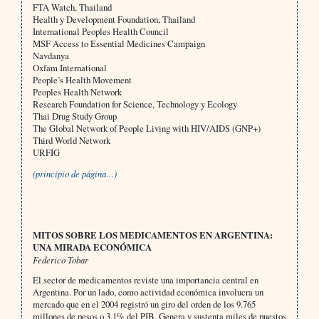
FTA Watch, Thailand
Health y Development Foundation, Thailand
International Peoples Health Council
MSF Access to Essential Medicines Campaign
Navdanya
Oxfam International
People’s Health Movement
Peoples Health Network
Research Foundation for Science, Technology y Ecology
Thai Drug Study Group
The Global Network of People Living with HIV/AIDS (GNP+)
Third World Network
URFIG
(principio de página…)
MITOS SOBRE LOS MEDICAMENTOS EN ARGENTINA:
UNA MIRADA ECONÓMICA
Federico Tobar
El sector de medicamentos reviste una importancia central en
Argentina. Por un lado, como actividad económica involucra un
mercado que en el 2004 registró un giro del orden de los 9.765
millones de pesos o 3,1% del PIB. Genera y sustenta miles de puestos