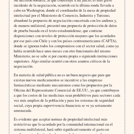
Mi decisión obedece, al que constituye a mi juicio, el más grave
incidente de la negociación, ocurrido en la última ronda llevada a
cabo en Washington, donde el coordinador de la mesa de propiedad
intelectual por el Ministerio de Comercio, Industria y Turismo,
abandonó la propuesta de negociación concertada con los andinos y,
de manera unilateral, presentó una propuesta de protección de datos
de prueba basada en el texto estadounidense, que contiene
disposiciones con niveles de protección mayores que los acordados
por ese país con Chile y con los países centroamericanos (CAFTA),
donde se ignoran todos los compromisos con el sector salud, como ya
había ocurrido hace unos meses con otro funcionario del mismo
Ministerio, no se sabe si por cuenta propia o siguiendo instrucciones
superiores. Algo similar ocurrió con otros asuntos críticos de la
negociación.
En materia de salud pública no es un buen negocio que para que
existan nuevos medicamentos se incentive a las empresas
farmacéuticas mediante mecanismos como los propuestos por la
Oficina del Representante Comercial de EE.UU., ya que contribuyen
a que los costos de las medicinas sean prohibitivos para sectores cada
vez más amplios de la población y para los sistemas de seguridad
social, cuya propia supervivencia financiera se ve ya seriamente
amenazada.
Es evidente que aceptar normas de propiedad intelectual más
restrictivas que lo acordado por la comunidad internacional en el
sistema multilateral, hará subir significativamente el gasto en