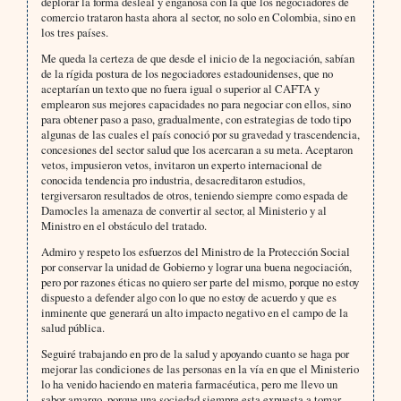
deplorar la forma desleal y engañosa con la que los negociadores de
comercio trataron hasta ahora al sector, no solo en Colombia, sino en
los tres países.
Me queda la certeza de que desde el inicio de la negociación, sabían
de la rígida postura de los negociadores estadounidenses, que no
aceptarían un texto que no fuera igual o superior al CAFTA y
emplearon sus mejores capacidades no para negociar con ellos, sino
para obtener paso a paso, gradualmente, con estrategias de todo tipo
algunas de las cuales el país conoció por su gravedad y trascendencia,
concesiones del sector salud que los acercaran a su meta. Aceptaron
vetos, impusieron vetos, invitaron un experto internacional de
conocida tendencia pro industria, desacreditaron estudios,
tergiversaron resultados de otros, teniendo siempre como espada de
Damocles la amenaza de convertir al sector, al Ministerio y al
Ministro en el obstáculo del tratado.
Admiro y respeto los esfuerzos del Ministro de la Protección Social
por conservar la unidad de Gobierno y lograr una buena negociación,
pero por razones éticas no quiero ser parte del mismo, porque no estoy
dispuesto a defender algo con lo que no estoy de acuerdo y que es
inminente que generará un alto impacto negativo en el campo de la
salud pública.
Seguiré trabajando en pro de la salud y apoyando cuanto se haga por
mejorar las condiciones de las personas en la vía en que el Ministerio
lo ha venido haciendo en materia farmacéutica, pero me llevo un
sabor amargo, porque una sociedad siempre esta expuesta a tomar