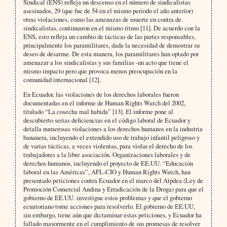
Sindical (ENS) refleja un descenso en el número de sindicalistas
asesinados, 29 (que fue de 54 en el mismo período el año anterior)
otras violaciones, como las amenazas de muerte en contra de
sindicalistas, continuaron en el mismo ritmo [11]. De acuerdo con la
ENS, esto refleja un cambio de tácticas de las partes responsables,
principalmente los paramilitares, dada la necesidad de demostrar su
deseo de desarme. De esta manera, los paramilitares han optado por
amenazar a los sindicalistas y sus familias -un acto que tiene el
mismo impacto pero que provoca menos preocupación en la
comunidad internacional [12].
En Ecuador, las violaciones de los derechos laborales fueron
documentadas en el informe de Human Rights Watch del 2002,
titulado “La cosecha mal habida” [13]. El informe pone al
descubierto serias deficiencias en el código laboral de Ecuador y
detalla numerosas violaciones a los derechos humanos en la industria
bananera, incluyendo el extendido uso de trabajo infantil peligroso y
de varias tácticas, a veces violentas, para violar el derecho de los
trabajadores a la libre asociación. Organizaciones laborales y de
derechos humanos, incluyendo el proyecto de EE.UU. “Educación
laboral en las Américas”, AFL-CIO y Human Rights Watch, han
presentado peticiones contra Ecuador en el marco del Atpdea (Ley de
Promoción Comercial Andina y Erradicación de la Droga) para que el
gobierno de EE.UU. investigue estos problemas y que el gobierno
ecuatoriano tome acciones para resolverlo. El gobierno de EE.UU,
sin embargo, tiene aún que dictaminar estas peticiones, y Ecuador ha
fallado mayormente en el cumplimiento de sus promesas de resolver