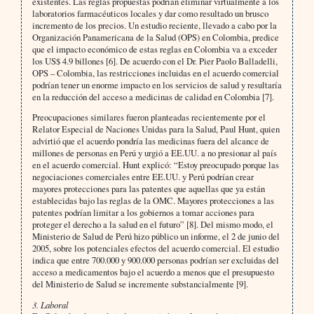
existentes. Las reglas propuestas podrían eliminar virtualmente a los
laboratorios farmacéuticos locales y dar como resultado un brusco
incremento de los precios. Un estudio reciente, llevado a cabo por la
Organización Panamericana de la Salud (OPS) en Colombia, predice
que el impacto económico de estas reglas en Colombia va a exceder
los US$ 4.9 billones [6]. De acuerdo con el Dr. Pier Paolo Balladelli,
OPS – Colombia, las restricciones incluidas en el acuerdo comercial
podrían tener un enorme impacto en los servicios de salud y resultaría
en la reducción del acceso a medicinas de calidad en Colombia [7].
Preocupaciones similares fueron planteadas recientemente por el
Relator Especial de Naciones Unidas para la Salud, Paul Hunt, quien
advirtió que el acuerdo pondría las medicinas fuera del alcance de
millones de personas en Perú y urgió a EE.UU. a no presionar al país
en el acuerdo comercial. Hunt explicó: “Estoy preocupado porque las
negociaciones comerciales entre EE.UU. y Perú podrían crear
mayores protecciones para las patentes que aquellas que ya están
establecidas bajo las reglas de la OMC. Mayores protecciones a las
patentes podrían limitar a los gobiernos a tomar acciones para
proteger el derecho a la salud en el futuro” [8]. Del mismo modo, el
Ministerio de Salud de Perú hizo público un informe, el 2 de junio del
2005, sobre los potenciales efectos del acuerdo comercial. El estudio
indica que entre 700.000 y 900.000 personas podrían ser excluidas del
acceso a medicamentos bajo el acuerdo a menos que el presupuesto
del Ministerio de Salud se incremente substancialmente [9].
3. Laboral