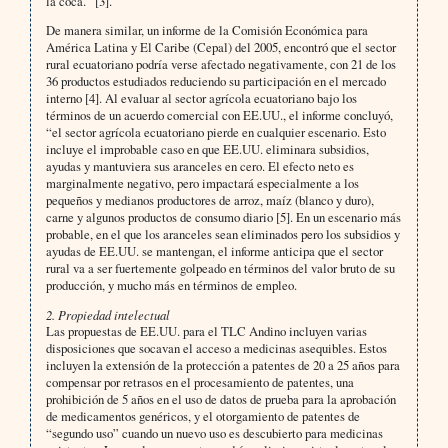
la coca.” [3].
De manera similar, un informe de la Comisión Económica para
América Latina y El Caribe (Cepal) del 2005, encontró que el sector
rural ecuatoriano podría verse afectado negativamente, con 21 de los
36 productos estudiados reduciendo su participación en el mercado
interno [4]. Al evaluar al sector agrícola ecuatoriano bajo los
términos de un acuerdo comercial con EE.UU., el informe concluyó,
“el sector agrícola ecuatoriano pierde en cualquier escenario. Esto
incluye el improbable caso en que EE.UU. eliminara subsidios,
ayudas y mantuviera sus aranceles en cero. El efecto neto es
marginalmente negativo, pero impactará especialmente a los
pequeños y medianos productores de arroz, maíz (blanco y duro),
carne y algunos productos de consumo diario [5]. En un escenario más
probable, en el que los aranceles sean eliminados pero los subsidios y
ayudas de EE.UU. se mantengan, el informe anticipa que el sector
rural va a ser fuertemente golpeado en términos del valor bruto de su
producción, y mucho más en términos de empleo.
2. Propiedad intelectual
Las propuestas de EE.UU. para el TLC Andino incluyen varias
disposiciones que socavan el acceso a medicinas asequibles. Estos
incluyen la extensión de la protección a patentes de 20 a 25 años para
compensar por retrasos en el procesamiento de patentes, una
prohibición de 5 años en el uso de datos de prueba para la aprobación
de medicamentos genéricos, y el otorgamiento de patentes de
“segundo uso” cuando un nuevo uso es descubierto para medicinas