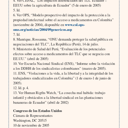
4. Ver CEPAL, “Los impactos diferenciados del TLC Ecuador –
EEUU sobre la agricultura de Ecuador” (5 de enero de 2005)
5. Id.
6. Ver OPS, “Modelo prospectivo del impacto de la protección a la
propiedad intelectual sobre el acceso a medicamentos en Colombia”
(noviembre de 2004), disponible en
www.col.ops-
oms.org/noticias/2004/09genericos.asp
7. Id.
8. Manrique, Rossanna, “ONU demanda proteger la salud pública en
negociaciones del TLC”, La República (Perú), 14 de julio.
9. Ministerio de Salud del Perú, “Evaluación de los potenciales
efectos sobre acceso a medicamentos del TLC que se negocia con
EE.UU.” (abril de 2005)
10. Ver Escuela Nacional Sindical (ENS), “Informe sobre la violación
a los DDHH de los sindicalistas colombianos” (marzo de 2005).
11. ENS, “Violaciones a la vida, a la libertad y a la integridad de los
trabajadores sindicalizados en Colombia” (1 de enero-1 de junio de
2005).
12. Id. p. 4.
13. Ver Human Rigths Watch, “La cosecha mal habida: trabajo
infantil y obstáculos a la libertad sindical en las plantaciones
bananeras de Ecuador” (abril de 2002)
Congreso de los Estados Unidos
Cámara de Representantes
Washington, DC 20515
10 de noviembre de 2005