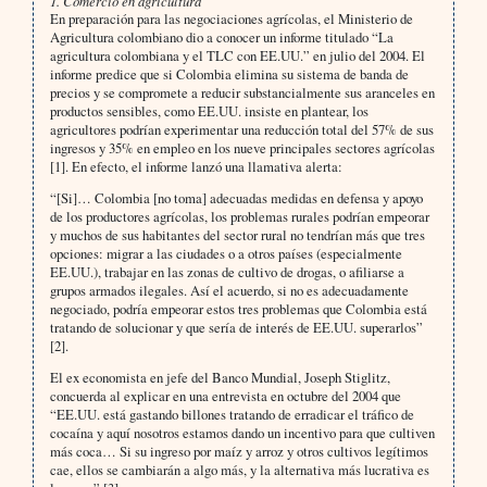
1. Comercio en agricultura
En preparación para las negociaciones agrícolas, el Ministerio de
Agricultura colombiano dio a conocer un informe titulado “La
agricultura colombiana y el TLC con EE.UU.” en julio del 2004. El
informe predice que si Colombia elimina su sistema de banda de
precios y se compromete a reducir substancialmente sus aranceles en
productos sensibles, como EE.UU. insiste en plantear, los
agricultores podrían experimentar una reducción total del 57% de sus
ingresos y 35% en empleo en los nueve principales sectores agrícolas
[1]. En efecto, el informe lanzó una llamativa alerta:
“[Si]… Colombia [no toma] adecuadas medidas en defensa y apoyo
de los productores agrícolas, los problemas rurales podrían empeorar
y muchos de sus habitantes del sector rural no tendrían más que tres
opciones: migrar a las ciudades o a otros países (especialmente
EE.UU.), trabajar en las zonas de cultivo de drogas, o afiliarse a
grupos armados ilegales. Así el acuerdo, si no es adecuadamente
negociado, podría empeorar estos tres problemas que Colombia está
tratando de solucionar y que sería de interés de EE.UU. superarlos”
[2].
El ex economista en jefe del Banco Mundial, Joseph Stiglitz,
concuerda al explicar en una entrevista en octubre del 2004 que
“EE.UU. está gastando billones tratando de erradicar el tráfico de
cocaína y aquí nosotros estamos dando un incentivo para que cultiven
más coca… Si su ingreso por maíz y arroz y otros cultivos legítimos
cae, ellos se cambiarán a algo más, y la alternativa más lucrativa es