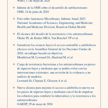
WHO, 17 de mayo de 2024
Informe de la OMS sobre el desarrollo de antibacterianos
OMS, 14 de junio de 2024
Foro sobre Amenazas Microbianas. Informe Anual 2023
National Academies of Sciences, Engineering, and Medicine;
Health and Medicine Division; Board on Global Health
El alcance del desafío de la resistencia a los antimicrobianos
Okeke IN, de Kraker MEA, Van Boeckel TP et al.
Garantizar los avances hacia el acceso sostenible a antibióticos
eficaces en la Asamblea General de las Naciones Unidas de
2024: un enfoque basado en objetivos.
Mendelson M, Lewnard JA, Sharland M, et al
Carga de resistencia bacteriana a los antimicrobianos en países
de ingresos bajos y medianos que se podría evitar con las
intervenciones existentes: una revisión de la evidencia y un
análisis de modelos.
Lewnard JA, Charani E, Gleason A et al.
Nueva alianza para mejorar el acceso a antibióticos nuevos en
los países de ingresos bajos y medianos con el fin de impulsar
los esfuerzos para combatir la tuberculosis y la resistencia a los
antimicrobianos
GARDP, 29 de mayo de 2024