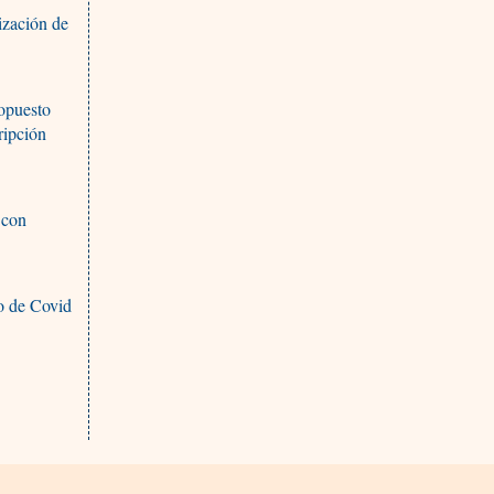
lización de
ropuesto
ripción
 con
yo de Covid