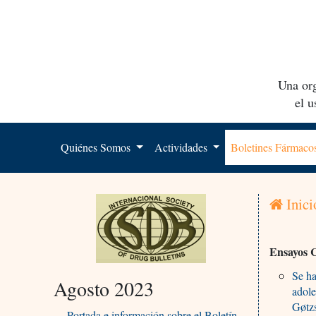
Una org
el 
Quiénes Somos
Actividades
Boletines Fármac
Inici
Ensayos C
Se ha
Agosto 2023
adole
Gøtz
Portada e información sobre el Boletín