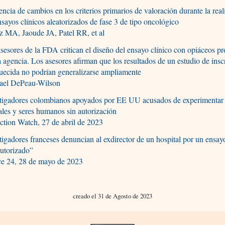
encia de cambios en los criterios primarios de valoración durante la rea
nsayos clínicos aleatorizados de fase 3 de tipo oncológico
z MA, Jaoude JA, Patel RR, et al
sesores de la FDA critican el diseño del ensayo clínico con opiáceos p
a agencia. Los asesores afirman que los resultados de un estudio de insc
uecida no podrían generalizarse ampliamente
ael DePeau-Wilson
stigadores colombianos apoyados por EE UU acusados de experimentar
les y seres humanos sin autorización
ction Watch, 27 de abril de 2023
tigadores franceses denuncian al exdirector de un hospital por un ensa
utorizado”
ce 24, 28 de mayo de 2023
creado el 31 de Agosto de 2023