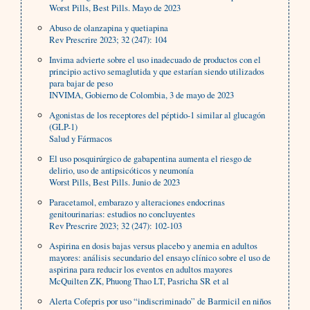
Worst Pills, Best Pills. Mayo de 2023
Abuso de olanzapina y quetiapina
Rev Prescrire 2023; 32 (247): 104
Invima advierte sobre el uso inadecuado de productos con el
principio activo semaglutida y que estarían siendo utilizados
para bajar de peso
INVIMA, Gobierno de Colombia, 3 de mayo de 2023
Agonistas de los receptores del péptido-1 similar al glucagón
(GLP-1)
Salud y Fármacos
El uso posquirúrgico de gabapentina aumenta el riesgo de
delirio, uso de antipsicóticos y neumonía
Worst Pills, Best Pills. Junio de 2023
Paracetamol, embarazo y alteraciones endocrinas
genitourinarias: estudios no concluyentes
Rev Prescrire 2023; 32 (247): 102-103
Aspirina en dosis bajas versus placebo y anemia en adultos
mayores: análisis secundario del ensayo clínico sobre el uso de
aspirina para reducir los eventos en adultos mayores
McQuilten ZK, Phuong Thao LT, Pasricha SR et al
Alerta Cofepris por uso “indiscriminado” de Barmicil en niños