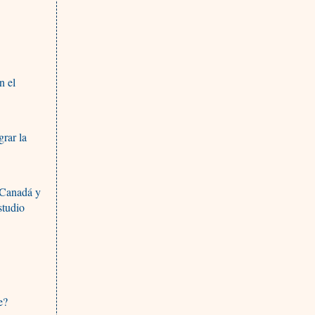
n el
rar la
 Canadá y
studio
e?