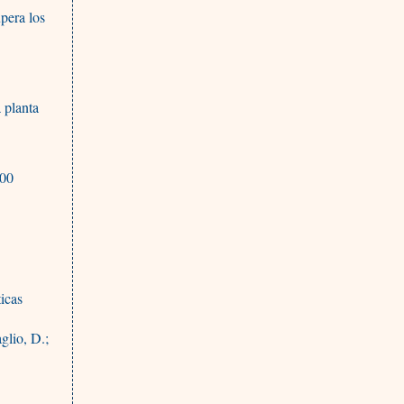
upera los
a planta
000
icas
glio, D.;