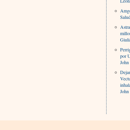
Leon
Amge
Salu
Astra
millo
Giuli
Perri
por 
John 
Dejan
Vectu
inhal
John 