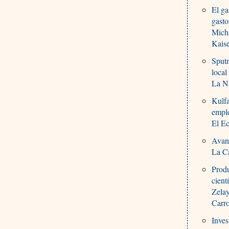
El ga
gasto
Mich
Kaise
Sputn
local
La Na
Kulfa
empl
El Ec
Avanz
La Ca
Produ
cient
Zelay
Carr
Inves