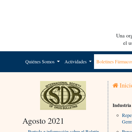
Una org
el 
Quiénes Somos
Actividades
Boletines Fármac
Inici
Industri
Repen
Agosto 2021
Germ
Portada e información sobre el Boletín
Panor