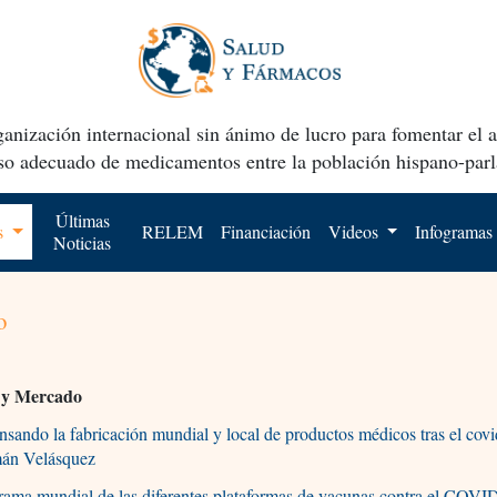
anización internacional sin ánimo de lucro para fomentar el 
uso adecuado de medicamentos entre la población hispano-parl
Últimas
os
RELEM
Financiación
Videos
Infogramas
Noticias
o
a y Mercado
sando la fabricación mundial y local de productos médicos tras el cov
án Velásquez
ama mundial de las diferentes plataformas de vacunas contra el COVI