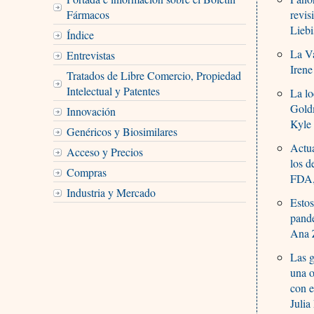
Fármacos
revis
Liebi
Índice
La Va
Entrevistas
Irene
Tratados de Libre Comercio, Propiedad
Intelectual y Patentes
La lo
Gold
Innovación
Kyle
Genéricos y Biosimilares
Actua
Acceso y Precios
los d
Compras
FDA,
Industria y Mercado
Estos
pand
Ana 
Las g
una o
con e
Julia