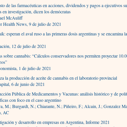
sto de las farmacéuticas en acciones, dividendos y pagos a ejecutivos s
s en investigación, dicen los demócratas
ael McAuliff
r Health News, 9 de julio de 2021
ik: esperan el aval ruso a las primeras dosis argentinas y se encamina l
ción, 12 de julio de 2021
s sobre cannabis: “Cálculos conservadores nos permiten proyectar 10.
eos”
onomista, 1 de julio de 2021
a la producción de aceite de cannabis en el laboratorio provincial
pital, 6 de junio de 2021
cción Pública de Medicamentos y Vacunas: análisis histórico y de polít
íficas con foco en el caso argentino
a, M.; Burgardt, N.; Chiarante, N.; Piñeiro, F.; Alcain, J.; Gonzalez Ma
o, AC
tigación y desarrollo en empresas en Argentina, Informe 2021