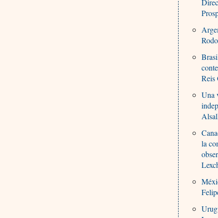
Direc
Pros
Argen
Rodol
Brasi
conte
Reis 
Una v
indep
Alsal
Canad
la co
obser
Lexch
Méxic
Feli
Urugu