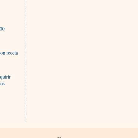
500
con receta
quirir
tos