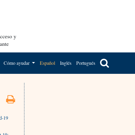
acceso y
ante
Cómo ayudar
Español
Inglés
Portugués
id-19
D-19: