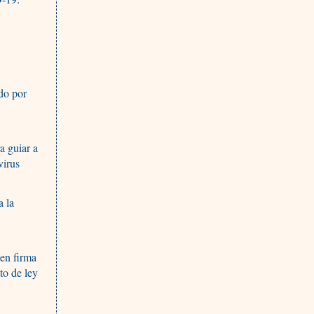
do por
a guiar a
virus
a la
en firma
to de ley