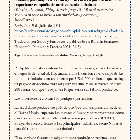
importante compañía de medicamentos inhalados
(Kicking the habit, Philip Morris forges $1.5B deal to acquire
Vectura in race to build a top inhaled-drug company)
John Carroll
Endpoints,
9 de julio de 2021
https://endpts.com/kicking-the-habit-philip-morris-forges-1-5b-deal-
to-acquire-vectura-in-race-to-build-a-top-inhaled-drug-company/
Traducido por Salud y Fármacos y publicado en Boletín Fármacos:
Economía, Patentes y Precios 2021; 24(3)
Tags: tabaco, medicamentos inhalados, Vecutra, Grupo Carlyle
Philip Morris está cambiando radicalmente su negocio de tabaco por
el negocio de la salud. Hoy anuncia una incursión en el campo de las
terapias inhaladas con un acuerdo por US$1.500 millones, que incluye
un pago de dividendos para adquirir Vectura, y los servicios de unos
200 científicos que trabajan en lo que serán sus futuros productos.
Los inversores recibirán 150 peniques por acción.
La medida se produce después de que Vectura, empresa con sede en
el Reino Unido, superara los reveses clínicos y se reorganizara como
una compañía de desarrollo y fabricación por contrato (CDFC),
atrayendo como clientes a las principales industrias, como Novartis
para fabricar medicamentos inhalados.
El acuerdo de fusiones y adquisiciones también se produce unas