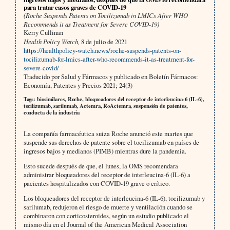
para tratar casos graves de COVID-19
(Roche Suspends Patents on Tocilizumab in LMICs After WHO
Recommends it as Treatment for Severe COVID-19)
Kerry Cullinan
Health Policy Watch,
8 de julio de 2021
https://healthpolicy-watch.news/roche-suspends-patents-on-
tocilizumab-for-lmics-after-who-recommends-it-as-treatment-for-
severe-covid/
Traducido por Salud y Fármacos y publicado en Boletín Fármacos:
Economía, Patentes y Precios 2021; 24(3)
Tags: biosimilares, Roche, bloqueadores del receptor de interleucina-6 (IL-6),
tocilizumab, sarilumab, Actemra, RoActemra, suspensión de patentes,
conducta de la industria
La compañía farmacéutica suiza Roche anunció este martes que
suspende sus derechos de patente sobre el tocilizumab en países de
ingresos bajos y medianos (PIMB) mientras dure la pandemia.
Esto sucede después de que, el lunes, la OMS recomendara
administrar bloqueadores del receptor de interleucina-6 (IL-6) a
pacientes hospitalizados con COVID-19 grave o crítico.
Los bloqueadores del receptor de interleucina-6 (IL-6), tocilizumab y
sarilumab, redujeron el riesgo de muerte y ventilación cuando se
combinaron con corticosteroides, según un estudio publicado el
mismo día en el Journal of the American Medical Association