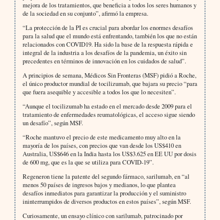
mejora de los tratamientos, que beneficia a todos los seres humanos y
de la sociedad en su conjunto”, afirmó la empresa.
“La protección de la PI es crucial para abordar los enormes desafíos
para la salud que el mundo está enfrentando, también los que no están
relacionados con COVID19. Ha sido la base de la respuesta rápida e
integral de la industria a los desafíos de la pandemia, un éxito sin
precedentes en términos de innovación en los cuidados de salud”.
A principios de semana, Médicos Sin Fronteras (MSF) pidió a Roche,
el único productor mundial de tocilizumab, que bajara su precio “para
que fuera asequible y accesible a todos los que lo necesiten”.
“Aunque el tocilizumab ha estado en el mercado desde 2009 para el
tratamiento de enfermedades reumatológicas, el acceso sigue siendo
un desafío”, según MSF.
“Roche mantuvo el precio de este medicamento muy alto en la
mayoría de los países, con precios que van desde los US$410 en
Australia, US$646 en la India hasta los US$3.625 en EE UU por dosis
de 600 mg, que es la que se utiliza para COVID-19”.
Regeneron tiene la patente del segundo fármaco, sarilumab, en “al
menos 50 países de ingresos bajos y medianos, lo que plantea
desafíos inmediatos para garantizar la producción y el suministro
ininterrumpidos de diversos productos en estos países”, según MSF.
Curiosamente, un ensayo clínico con sarilumab, patrocinado por