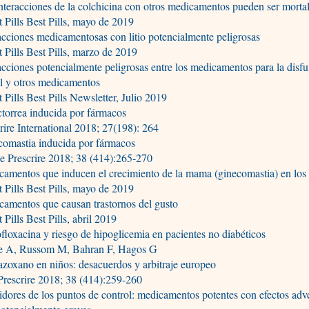
nteracciones de la colchicina con otros medicamentos pueden ser morta
 Pills Best Pills, mayo de 2019
acciones medicamentosas con litio potencialmente peligrosas
 Pills Best Pills, marzo de 2019
acciones potencialmente peligrosas entre los medicamentos para la disf
il y otros medicamentos
 Pills Best Pills Newsletter, Julio 2019
torrea inducida por fármacos
rire International 2018; 27(198): 264
comastia inducida por fármacos
e Prescrire 2018; 38 (414):265-270
amentos que inducen el crecimiento de la mama (ginecomastia) en lo
 Pills Best Pills, mayo de 2019
amentos que causan trastornos del gusto
 Pills Best Pills, abril 2019
floxacina y riesgo de hipoglicemia en pacientes no diabéticos
e A, Russom M, Bahran F, Hagos G
zoxano en niños: desacuerdos y arbitraje europeo
rescrire 2018; 38 (414):259-260
idores de los puntos de control: medicamentos potentes con efectos adv