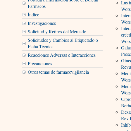
Las i
Fármacos
Worst
Índice
Inter
Worst
Investigaciones
Inter
Solicitud y Retiros del Mercado
eréct
Solicitudes y Cambios al Etiquetado o
Worst
Ficha Técnica
Galac
Presc
Reacciones Adversas e Interacciones
Gine
Precauciones
Revu
Otros temas de farmacovigilancia
Medic
Worst
Medic
Worst
Cipro
Berh
Dexra
Rev P
Inhib