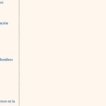
les
unción
s hombres
ersos en la