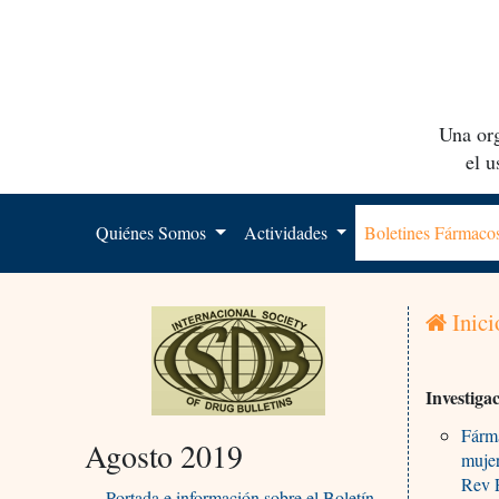
Una org
el 
Quiénes Somos
Actividades
Boletines Fármac
Inici
Investiga
Fárma
Agosto 2019
muje
Rev P
Portada e información sobre el Boletín