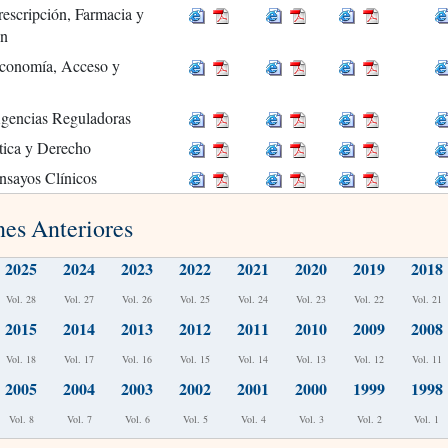
rescripción, Farmacia y
ón
Economía, Acceso y
Agencias Reguladoras
tica y Derecho
nsayos Clínicos
nes Anteriores
2025
2024
2023
2022
2021
2020
2019
2018
Vol. 28
Vol. 27
Vol. 26
Vol. 25
Vol. 24
Vol. 23
Vol. 22
Vol. 21
2015
2014
2013
2012
2011
2010
2009
2008
Vol. 18
Vol. 17
Vol. 16
Vol. 15
Vol. 14
Vol. 13
Vol. 12
Vol. 11
2005
2004
2003
2002
2001
2000
1999
1998
Vol. 8
Vol. 7
Vol. 6
Vol. 5
Vol. 4
Vol. 3
Vol. 2
Vol. 1