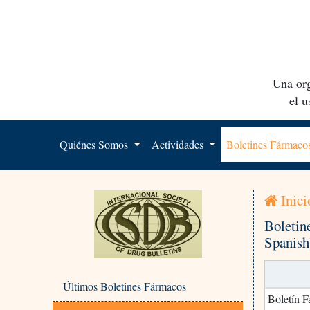
Una org
el 
Quiénes Somos
Actividades
Boletines Fármac
Inici
Boletin
Spanish
Últimos Boletines Fármacos
Boletín F