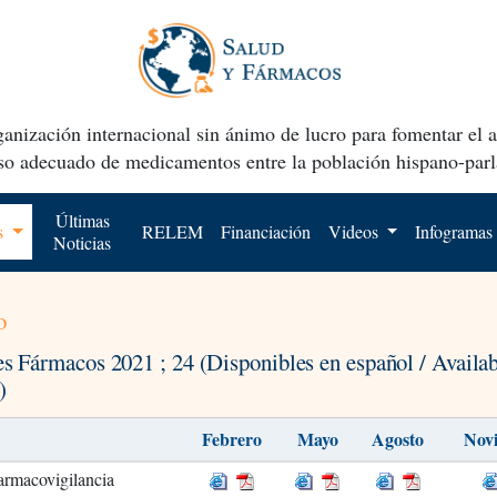
anización internacional sin ánimo de lucro para fomentar el 
uso adecuado de medicamentos entre la población hispano-parl
Últimas
os
RELEM
Financiación
Videos
Infogramas
Noticias
o
es Fármacos 2021 ; 24 (Disponibles en español / Availab
)
Febrero
Mayo
Agosto
Nov
armacovigilancia