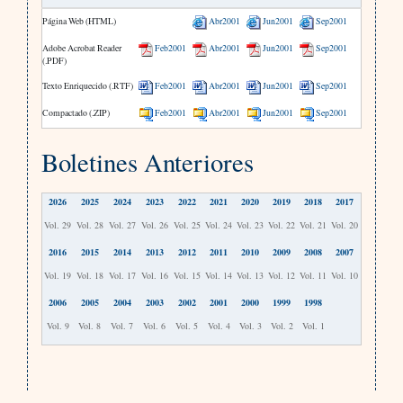
Página Web (HTML)
Abr2001
Jun2001
Sep2001
Adobe Acrobat Reader
Feb2001
Abr2001
Jun2001
Sep2001
(.PDF)
Texto Enriquecido (.RTF)
Feb2001
Abr2001
Jun2001
Sep2001
Compactado (.ZIP)
Feb2001
Abr2001
Jun2001
Sep2001
Boletines Anteriores
2026
2025
2024
2023
2022
2021
2020
2019
2018
2017
Vol. 29
Vol. 28
Vol. 27
Vol. 26
Vol. 25
Vol. 24
Vol. 23
Vol. 22
Vol. 21
Vol. 20
2016
2015
2014
2013
2012
2011
2010
2009
2008
2007
Vol. 19
Vol. 18
Vol. 17
Vol. 16
Vol. 15
Vol. 14
Vol. 13
Vol. 12
Vol. 11
Vol. 10
2006
2005
2004
2003
2002
2001
2000
1999
1998
Vol. 9
Vol. 8
Vol. 7
Vol. 6
Vol. 5
Vol. 4
Vol. 3
Vol. 2
Vol. 1