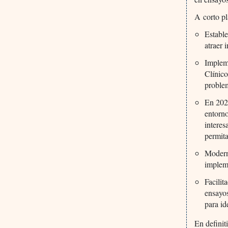
A corto pl
Estable
atraer 
Implem
Clínico
problem
En 2023
entorno
interes
permit
Moderni
impleme
Facilit
ensayos
para id
En definit