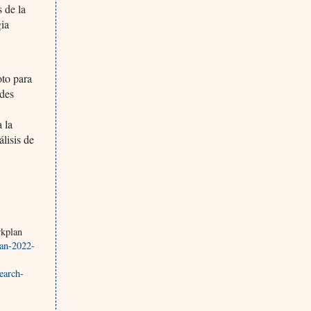
 de la
gia
to para
ades
 la
álisis de
kplan
lan-2022-
earch-