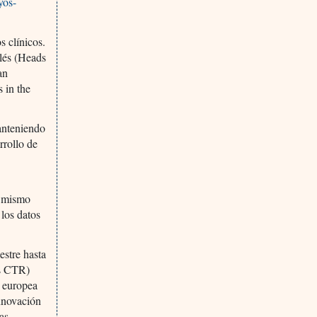
yos-
s clínicos.
lés (Heads
an
s in the
manteniendo
rrollo de
l mismo
 los datos
estre hasta
és CTR)
a europea
innovación
as.