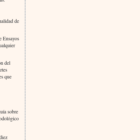
nalidad de
de Ensayos
ualquier
ón del
rtes
nes que
guía sobre
todológico
diez