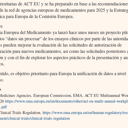
rioritarias de ACT EU y se ha preparado en base a las recomendaciones
 de la red de agencias europeas de medicamentos para 2025 y la Estrate
ica para Europa de la Comisión Europea.
es
a Europea del Medicamento ya lanzó hace unos meses un proyecto pilo
 los “datos sin procesar” de los ensayos clínicos por parte de las autorid
s pueden mejorar la evaluación de las solicitudes de autorización de
zación para nuevos medicamentos, así como las solicitudes posteriores a
ón y con el fin de explorar los aspectos prácticos de la presentación y an
os.
ntido, es objetivo prioritario para Europa la unificación de datos a nivel
io.
s
Medicines Agencies, European Commission, EMA. ACT EU Multiannual Wor
026
https://www.ema.europa.eu/en/documents/other/act-eu-multi-annual-workp
.pdf
inical Trials Regulation.
https://www.ema.europa.eu/en/human-regulatory/res
ent/clinical-trials/clinical-trials-regulation