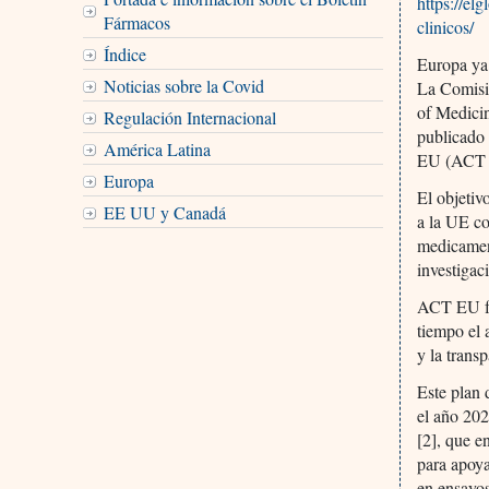
https://el
Fármacos
clinicos/
Índice
Europa ya 
Noticias sobre la Covid
La Comisi
of Medici
Regulación Internacional
publicado 
América Latina
EU (ACT 
Europa
El objetiv
EE UU y Canadá
a la UE co
medicament
investigac
ACT EU fo
tiempo el 
y la trans
Este plan 
el año 202
[2], que e
para apoya
en ensayos