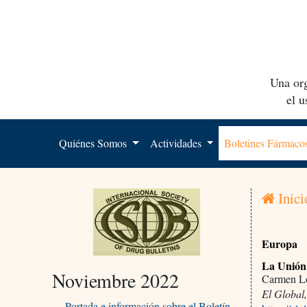
Una org
el 
Quiénes Somos
Actividades
Boletines Fármac
Inici
Europa
La Unión 
Noviembre 2022
Carmen L
El Global
Portada e información sobre el Boletín