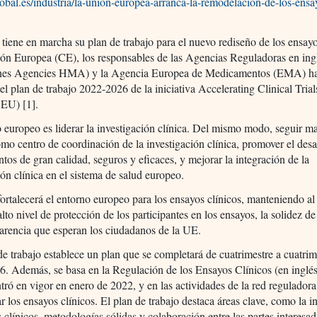
global.es/industria/la-union-europea-arranca-la-remodelacion-de-los-ensa
tiene en marcha su plan de trabajo para el nuevo rediseño de los ensayo
ón Europea (CE), los responsables de las Agencias Reguladoras en ing
nes Agencies HMA) y la Agencia Europea de Medicamentos (EMA) h
el plan de trabajo 2022-2026 de la iniciativa Accelerating Clinical Trial
EU) [1].
o europeo es liderar la investigación clínica. Del mismo modo, seguir 
mo centro de coordinación de la investigación clínica, promover el desa
os de gran calidad, seguros y eficaces, y mejorar la integración de la
ión clínica en el sistema de salud europeo.
rtalecerá el entorno europeo para los ensayos clínicos, manteniendo a
alto nivel de protección de los participantes en los ensayos, la solidez de
parencia que esperan los ciudadanos de la UE.
de trabajo establece un plan que se completará de cuatrimestre a cuatrim
6. Además, se basa en la Regulación de los Ensayos Clínicos (en ingl
ntró en vigor en enero de 2022, y en las actividades de la red regulador
r los ensayos clínicos. El plan de trabajo destaca áreas clave, como la 
 clínicos, metodologías sólidas y colaboración entre las partes interesad