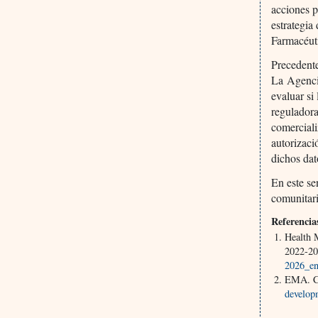
acciones p
estrategia
Farmacéut
Precedent
La Agenci
evaluar si
reguladora
comerciali
autorizaci
dichos dat
En este se
comunitar
Referencia
Health 
2022-2
2026_en
EMA. Cl
developm