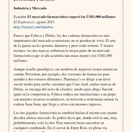
Industria y Mercado
Ecuador.
El mercado farmacéutico superó los US$1.000 millones
El Expreso.ec
, agosto 2013
http://tinyurl.com/luhx6su
Parece que Fybeca y Difare, las dos cadenas farmacéuticas más
importantes del mercado ecuatoriano, no se pierden de vista. El arte
de la guerra no les permite dormirse y peor ceder terreno. Y tienen
razones: las dos marcas sorbetean la mayor parte de un mercado
farmacéutico que al año acumula una masa mayor a los US$1.000
millones.
Aunque resulte paradójico, sus modelos de negocios tienen mucho en
común. Presentan, por ejemplo, dos versiones de farmacias para
atender a dos estratos diferentes. Pharmacy’s se dirige a un nivel
social medio para arriba; mientras que Cruz Azul, ambas marcas de
Difare, se encarga del resto de clientes: medio para abajo. Sucede
igual en la competencia. Fybeca enfoca sus instalaciones a un grupo
con mayores recursos económicos, en relación a su hermana menor, la
cadena Sana Sana, que llega a sitios con menores ingresos.
Las dos gigantes farmacéuticas también bailan al mismo son cuando
deciden abrirse mercado. Se podría decir que, donde está la una, muy
probablemente, está la otra. Para muestra basta auscultar en
cualquier coordenada. En el sector de Entre Ríos, en plena vía