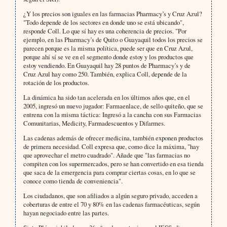
¿Y los precios son iguales en las farmacias Pharmacy’s y Cruz Azul?
"Todo depende de los sectores en donde uno se está ubicando",
responde Coll. Lo que sí hay es una coherencia de precios. "Por
ejemplo, en las Pharmacy’s de Quito o Guayaquil todos los precios se
parecen porque es la misma política, puede ser que en Cruz Azul,
porque ahí sí se ve en el segmento donde estoy y los productos que
estoy vendiendo. En Guayaquil hay 28 puntos de Pharmacy’s y de
Cruz Azul hay como 250. También, explica Coll, depende de la
rotación de los productos.
La dinámica ha sido tan acelerada en los últimos años que, en el
2005, ingresó un nuevo jugador: Farmaenlace, de sello quiteño, que se
entrena con la misma táctica: Ingresó a la cancha con sus Farmacias
Comunitarias, Medicity, Farmadescuentos y Difarmes.
Las cadenas además de ofrecer medicina, también exponen productos
de primera necesidad. Coll expresa que, como dice la máxima, "hay
que aprovechar el metro cuadrado". Añade que "las farmacias no
compiten con los supermercados, pero se han convertido en esa tienda
que saca de la emergencia para comprar ciertas cosas, en lo que se
conoce como tienda de conveniencia".
Los ciudadanos, que son afiliados a algún seguro privado, acceden a
coberturas de entre el 70 y 80% en las cadenas farmacéuticas, según
hayan negociado entre las partes.