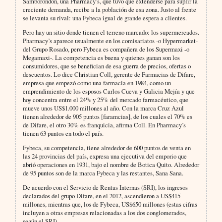
Samborondón, una Pharmacy’s, que tuvo que extenderse para suplir la
creciente demanda, recibe a la población de esa zona. Justo al frente
se levanta su rival: una Fybeca igual de grande espera a clientes.
Pero hay un sitio donde tienen el terreno marcado: los supermercados.
Pharmacy’s aparece usualmente en los comisariatos -o Hypermarket-
del Grupo Rosado, pero Fybeca es compañera de los Supermaxi -o
Megamaxi-. La competencia es buena y quienes ganan son los
consumidores, que se benefician de esa guerra de precios, ofertas o
descuentos. Lo dice Christian Coll, gerente de Farmacias de Difare,
empresa que empezó como una farmacia en 1984, como un
emprendimiento de los esposos Carlos Cueva y Galicia Mejía y que
hoy concentra entre el 24% y 25% del mercado farmacéutico, que
mueve unos US$1.000 millones al año. Con la marca Cruz Azul
tienen alrededor de 905 puntos [faramcias], de los cuales el 70% es
de Difare, el otro 30% es franquicia, afirma Coll. En Pharmacy’s
tienen 63 puntos en todo el país.
Fybeca, su competencia, tiene alrededor de 600 puntos de venta en
las 24 provincias del país, expresa una ejecutiva del emporio que
abrió operaciones en 1931, bajo el nombre de Botica Quito. Alrededor
de 95 puntos son de la marca Fybeca y las restantes, Sana Sana.
De acuerdo con el Servicio de Rentas Internas (SRI), los ingresos
declarados del grupo Difare, en el 2012, ascendieron a US$415
millones, mientras que, los de Fybeca, US$650 millones (estas cifras
incluyen a otras empresas relacionadas a los dos conglomerados,
según el SRI).