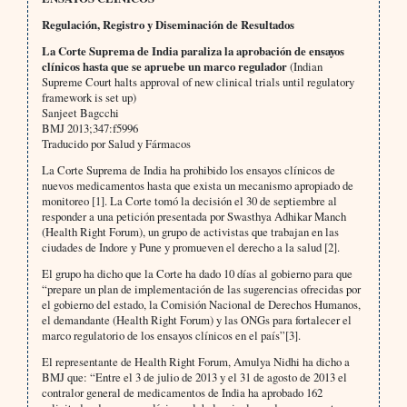
Regulación, Registro y Diseminación de Resultados
La Corte Suprema de India paraliza la aprobación de ensayos
clínicos hasta que se apruebe un marco regulador
(Indian
Supreme Court halts approval of new clinical trials until regulatory
framework is set up)
Sanjeet Bagcchi
BMJ 2013;347:f5996
Traducido por Salud y Fármacos
La Corte Suprema de India ha prohibido los ensayos clínicos de
nuevos medicamentos hasta que exista un mecanismo apropiado de
monitoreo [1]. La Corte tomó la decisión el 30 de septiembre al
responder a una petición presentada por Swasthya Adhikar Manch
(Health Right Forum), un grupo de activistas que trabajan en las
ciudades de Indore y Pune y promueven el derecho a la salud [2].
El grupo ha dicho que la Corte ha dado 10 días al gobierno para que
“prepare un plan de implementación de las sugerencias ofrecidas por
el gobierno del estado, la Comisión Nacional de Derechos Humanos,
el demandante (Health Right Forum) y las ONGs para fortalecer el
marco regulatorio de los ensayos clínicos en el país”[3].
El representante de Health Right Forum, Amulya Nidhi ha dicho a
BMJ que: “Entre el 3 de julio de 2013 y el 31 de agosto de 2013 el
contralor general de medicamentos de India ha aprobado 162