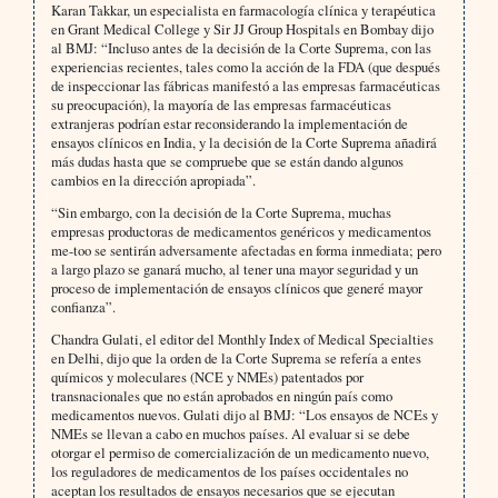
Karan Takkar, un especialista en farmacología clínica y terapéutica
en Grant Medical College y Sir JJ Group Hospitals en Bombay dijo
al BMJ: “Incluso antes de la decisión de la Corte Suprema, con las
experiencias recientes, tales como la acción de la FDA (que después
de inspeccionar las fábricas manifestó a las empresas farmacéuticas
su preocupación), la mayoría de las empresas farmacéuticas
extranjeras podrían estar reconsiderando la implementación de
ensayos clínicos en India, y la decisión de la Corte Suprema añadirá
más dudas hasta que se compruebe que se están dando algunos
cambios en la dirección apropiada”.
“Sin embargo, con la decisión de la Corte Suprema, muchas
empresas productoras de medicamentos genéricos y medicamentos
me-too se sentirán adversamente afectadas en forma inmediata; pero
a largo plazo se ganará mucho, al tener una mayor seguridad y un
proceso de implementación de ensayos clínicos que generé mayor
confianza”.
Chandra Gulati, el editor del Monthly Index of Medical Specialties
en Delhi, dijo que la orden de la Corte Suprema se refería a entes
químicos y moleculares (NCE y NMEs) patentados por
transnacionales que no están aprobados en ningún país como
medicamentos nuevos. Gulati dijo al BMJ: “Los ensayos de NCEs y
NMEs se llevan a cabo en muchos países. Al evaluar si se debe
otorgar el permiso de comercialización de un medicamento nuevo,
los reguladores de medicamentos de los países occidentales no
aceptan los resultados de ensayos necesarios que se ejecutan