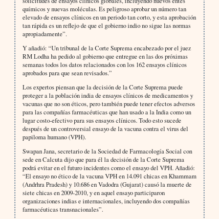
solicitudes de ensayos clínicos globales, incluyendo nuevos entes
químicos y nuevas moléculas. Es peligroso aprobar un número tan
elevado de ensayos clínicos en un periodo tan corto, y esta aprobación
tan rápida es un reflejo de que el gobierno indio no sigue las normas
apropiadamente”.
Y añadió: “Un tribunal de la Corte Suprema encabezado por el juez
RM Lodha ha pedido al gobierno que entregue en las dos próximas
semanas todos los datos relacionados con los 162 ensayos clínicos
aprobados para que sean revisados.”
Los expertos piensan que la decisión de la Corte Suprema puede
proteger a la población india de ensayos clínicos de medicamentos y
vacunas que no son éticos, pero también puede tener efectos adversos
para las compañías farmacéuticas que han usado a la India como un
lugar costo-efectivo para sus ensayos clínicos. Todo esto sucede
después de un controversial ensayo de la vacuna contra el virus del
papiloma humano (VPH).
Swapan Jana, secretario de la Sociedad de Farmacología Social con
sede en Calcuta dijo que para él la decisión de la Corte Suprema
podrá evitar en el futuro incidentes como el ensayo del VPH. Añadió:
“El ensayo no ético de la vacuna VPH en 14.091 chicas en Khammam
(Andrhra Pradesh) y 10.686 en Vadodra (Gujarat) causó la muerte de
siete chicas en 2009-2010, y en aquel ensayo participaron
organizaciones indias e internacionales, incluyendo dos compañías
farmacéuticas transnacionales”.