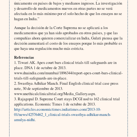
únicamente en países de bajos y medianos ingresos. La investigación
y desarrollo de medicamentos nuevos en otras partes no se verá
afectada en lo más mínimo por el solo hecho de que los ensayos no se
hagan en India.”
Aunque la decisión de la Corte Suprema no se aplicará a los
medicamentos que ya han sido aprobados en otros países, y que las
compañías ahora quieren comercializar en India, Gulati piensa que la
decisión aumentará el costo de los ensayos porque lo más probable es
que haya una regulación mucho más estricta.
Referencias
1. Tiwari AK. Apex court bars clinical trials till safeguards are in
place. DNA 1 de octubre de 2013.
www.dnaindia.com/mumbai/1896344/report-apex-court-bars-clinical-
trials-till-safeguards-are-in-place.
2. Swasthya Adhikar Manch. Final English clinical trial case press
note, 30 de septiembre de 2013.
www.unethicalclinicaltrial.org/Media_Gallery.aspx.
3. Rajagopal D. Supreme Court stays DCGI nod to 162 clinical trial
applications. Economic Times 1 de octubre de 2013.
http://articles.economictimes.indiatimes.com/2013-10-
01/news/42576462_1_clinical-trials-swasthya-adhikar-manch-
amulya-nidhi
.